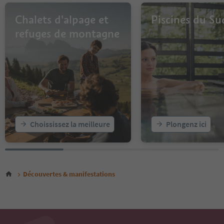
Chalets d'alpage et
Piscines du Su
refuges de montagne
Choississez la meilleure
Plongenz ici
Découvertes & manifestations