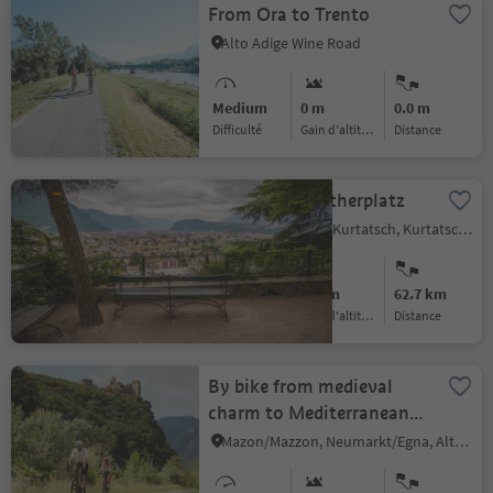
From Ora to Trento
Alto Adige Wine Road
Medium
0 m
0.0 m
Difficulté
Gain d'altitude
distance
Bike Tour: Waltherplatz
Cortaccia s.S.d.V./Kurtatsch, Kurtatsch an der Weinstraße/Cortaccia sulla Strada del Vino, Alto Adige Wine Road
Easy
436 m
62.7 km
Difficulté
Gain d'altitude
distance
By bike from medieval
charm to Mediterranean
flair – from Glurns to
Mazon/Mazzon, Neumarkt/Egna, Alto Adige Wine Road
Neumarkt