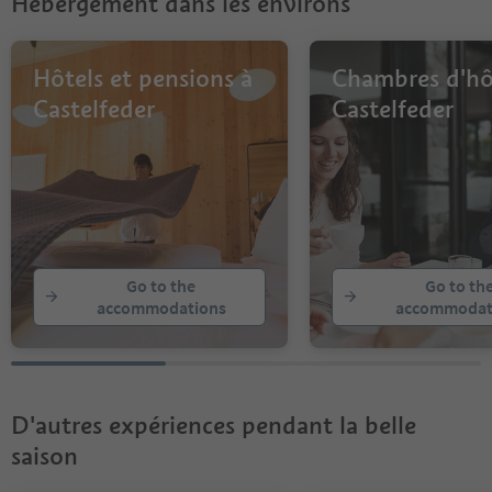
Hébergement dans les environs
Hôtels et pensions à
Chambres d'hô
Castelfeder
Castelfeder
Go to the
Go to th
accommodations
accommodat
D'autres expériences pendant la belle
saison