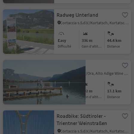
Radweg Unterland
Cortaccia s.S.d.V./Kurtatsch, Kurtatsch an der Weinstraße/Cortaccia sulla Strada del Vino, Alto Adige Wine Road
Easy
336 m
44.4 km
Difficulté
Gain d'altitude
distance
Kalterer See
Ora/Auer, Auer/Ora, Alto Adige Wine Road
Easy
202 m
17.1 km
Difficulté
Gain d'altitude
distance
Roadbike: Südtiroler -
Trientner Weinstraßen
Cortaccia s.S.d.V./Kurtatsch, Kurtatsch an der Weinstraße/Cortaccia sulla Strada del Vino, Alto Adige Wine Road