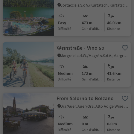
Caldaro
Cortaccia s.S.d.V./Kurtatsch, Kurtatsch an der Weinstraße/Cortaccia sulla Strada del Vino, Alto Adige Wine Road
Easy
473 m
40.0 km
Difficulté
Gain d'altitude
distance
Weinstraße - Vino 50
Margreid a.d.W./Magrè s.S.d.V., Margreid an der Weinstraße/Magrè sulla Strada del Vino, Bolzano/Bozen and environs
Medium
172 m
41.6 km
Difficulté
Gain d'altitude
distance
From Salorno to Bolzano
Ora/Auer, Auer/Ora, Alto Adige Wine Road
Medium
0 m
0.0 m
Difficulté
Gain d'altitude
distance