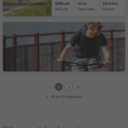
Difficult
67 m
105.8 km
Difficulté
Gain d'altitude
distance
Bike Tour Auer-
Fleimstalbahn- San
Lugano
Ora/Auer, Auer/Ora, Alto Adige Wine Road
Medium
1123 m
27.1 km
Difficulté
Gain d'altitude
distance
1
2
1
2
1 - 30 sur 33 résultats