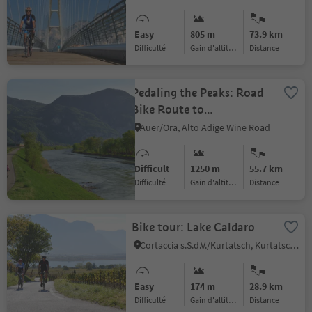
Easy
805 m
73.9 km
Difficulté
Gain d'altitude
distance
Pedaling the Peaks: Road
Bike Route to
Cauria/Gfrill
Auer/Ora, Alto Adige Wine Road
Difficult
1250 m
55.7 km
Difficulté
Gain d'altitude
distance
Bike tour: Lake Caldaro
Cortaccia s.S.d.V./Kurtatsch, Kurtatsch an der Weinstraße/Cortaccia sulla Strada del Vino, Alto Adige Wine Road
Easy
174 m
28.9 km
Difficulté
Gain d'altitude
distance