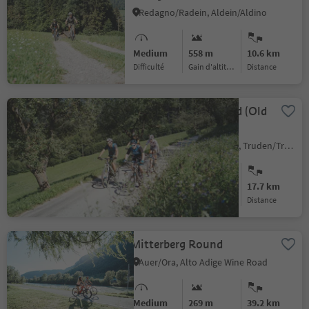
Bike Tour Through South
Redagno/Radein, Aldein/Aldino
Tyrol’s Natural Paradise
Medium
558 m
10.6 km
Difficulté
Gain d'altitude
distance
Small Trodena Round (Old
railroad track)
San Lugano/San Lugano, Truden/Trodena
Medium
768 m
17.7 km
Difficulté
Gain d'altitude
distance
Mitterberg Round
Auer/Ora, Alto Adige Wine Road
Medium
269 m
39.2 km