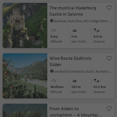
The mystical Haderburg
Castle in Salorno
Ora/Auer, Auer/Ora, Alto Adige Wine Road
Easy
0 m
0.0 m
Difficulté
Gain d'altitude
distance
Wine Route Südtirols
Süden
Kurtatsch/Cortaccia s.S.d.V., Kurtatsch an der Weinstraße/Cortaccia sulla Strada del Vino, Alto Adige Wine Road
Medium
283 m
42.5 km
Difficulté
Gain d'altitude
distance
From Aldein to
Jochgrimm – A Mountain