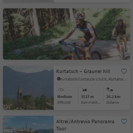
Circumnavigation Nature
Park Monte Corno
Trodena/Truden, Truden/Trodena
Difficult
928 m
24.2 km
Difficulté
Gain d'altitude
distance
Kurtatsch – Grauner hill
Kurtatsch/Cortaccia s.S.d.V., Kurtatsch an der Weinstraße/Cortaccia sulla Strada del Vino, Alto Adige Wine Road
Medium
1527 m
26.2 km
Difficulté
Gain d'altitude
distance
Altrei/Antrevio Panorama
Tour