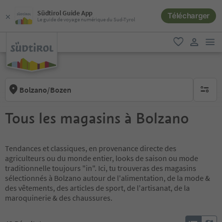
Südtirol Guide App
Télécharger
Le guide de voyage numérique du Sud-Tyrol
lie
favori
lien util
Bolzano/Bozen
aucun fi
Tous les magasins à Bolzano
Tendances et classiques, en provenance directe des
agriculteurs ou du monde entier, looks de saison ou mode
traditionnelle toujours "in". Ici, tu trouveras des magasins
sélectionnés à Bolzano autour de l'alimentation, de la mode &
des vêtements, des articles de sport, de l'artisanat, de la
maroquinerie & des chaussures.