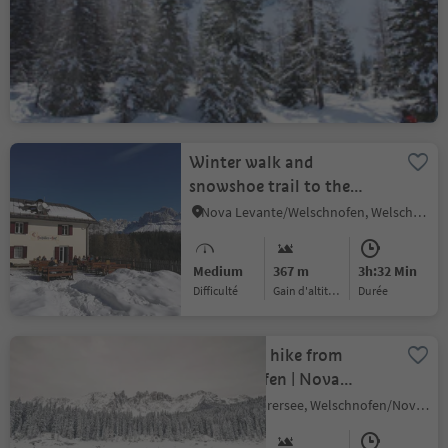
| Radura di Mezzo
Nova Levante/Welschnofen, Welschnofen/Nova Levante, Dolomites Region Eggental
Medium
332 m
2h:42 Min
Difficulté
Gain d'altitude
durée
Winter walk and
snowshoe trail to the
Jocherhof farm
Nova Levante/Welschnofen, Welschnofen/Nova Levante, Dolomites Region Eggental
Medium
367 m
3h:32 Min
Difficulté
Gain d'altitude
durée
Snowshoe hike from
Welschnofen | Nova
Levante to Lake Carezza
Carezza/Karersee, Welschnofen/Nova Levante, Dolomites Region Eggental