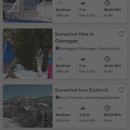
Medium
0 m
4h:00 Min
Difficulté
Gain d'altitude
durée
Snowshoe Hike in
Obereggen
Obereggen/Obereggen, Deutschnofen/Nova Ponente, Dolomites Region Eggental
Medium
0 m
2h:45 Min
Difficulté
Gain d'altitude
durée
Snowshoe tour Enzbirch
Nova Ponente Centro/Deutschnofen Dorf, Deutschnofen/Nova Ponente, Dolomites Region Eggental
Medium
518 m
4h:50 Min
Difficulté
Gain d'altitude
durée