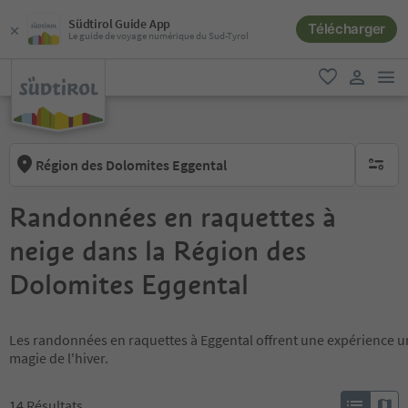
Südtirol Guide App
Télécharger
Le guide de voyage numérique du Sud-Tyrol
lie
favori
lien util
Région des Dolomites Eggental
aucun fi
Randonnées en raquettes à
neige dans la Région des
Dolomites Eggental
Les randonnées en raquettes à Eggental offrent une expérience un
magie de l'hiver.
14
Résultats