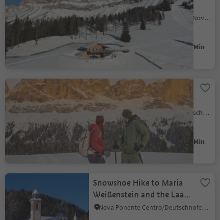
Messnerjoch mountain
hut
Carezza/Karersee, Welschnofen/Nova Levante, Dolomites Region Eggental
Easy
239 m
1h:13 Min
Difficulté
Gain d'altitude
durée
Snowshoe hike to the Frin
meadows at Karersee |
Carezza
Nova Levante/Welschnofen, Welschnofen/Nova Levante, Dolomites Region Eggental
Easy
330 m
2h:31 Min
Difficulté
Gain d'altitude
durée
Snowshoe Hike to Maria
Weißenstein and the Laab
hut
Nova Ponente Centro/Deutschnofen Dorf, Deutschnofen/Nova Ponente, Dolomites Region Eggental