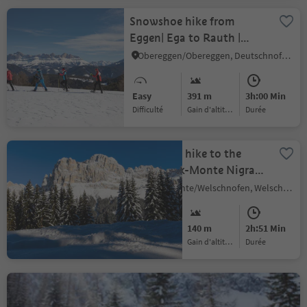
Snowshoe hike from
Eggen| Ega to Rauth |
Novale
Obereggen/Obereggen, Deutschnofen/Nova Ponente, Dolomites Region Eggental
Easy
391 m
3h:00 Min
Difficulté
Gain d'altitude
durée
Snowshoe hike to the
Buselineck-Monte Nigra
in Welschnofen | Nova
Nova Levante/Welschnofen, Welschnofen/Nova Levante, Dolomites Region Eggental
Levante
Medium
140 m
2h:51 Min
Difficulté
Gain d'altitude
durée
Snowshoe hike from Lake
Carezza to the Mitterleger