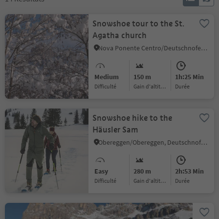
Snowshoe tour to the St.
Agatha church
Nova Ponente Centro/Deutschnofen Dorf, Deutschnofen/Nova Ponente, Dolomites Region Eggental
Medium
150 m
1h:25 Min
Difficulté
Gain d'altitude
durée
Snowshoe hike to the
Häusler Sam
Obereggen/Obereggen, Deutschnofen/Nova Ponente, Dolomites Region Eggental
Easy
280 m
2h:53 Min
Difficulté
Gain d'altitude
durée
Winter walk to the