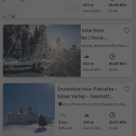
Medium
547 m
4h:49 Min
Difficulté
Gain d'altitude
durée
Snowshoe hike from
Welschnofen | Nova
Levante to the "Totmoos"
Carezza/Karersee, Welschnofen/Nova Levante, Dolomites Region Eggental
Medium
602 m
4h:00 Min
Difficulté
Gain d'altitude
durée
Snowshoe tour Pietralba -
Köser Valley - Neuhütt
hut
Nova Ponente Centro/Deutschnofen Dorf, Deutschnofen/Nova Ponente, Dolomites Region Eggental
Easy
350 m
2h:55 Min
Difficulté
Gain d'altitude
durée