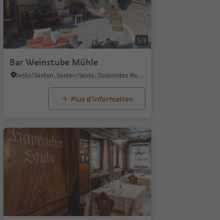
1/3
Bar Weinstube Mühle
Sesto/Sexten, Sexten/Sesto, Dolomites Region 3 Zinnen
Plus d’information
1