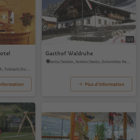
1/3
otel
Gasthof Waldruhe
Sesto/Sexten, Sexten/Sesto, Dolomites Region 3 Zinnen
Dobbiaco Vecchia/Alttoblach, Toblach/Dobbiaco, Dolomites Region 3 Zinnen
information
Plus d’information