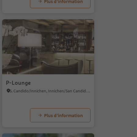
Plus d’information
1/10
1
P-Lounge
S. Candido/Innichen, Innichen/San Candido, Dolomites Region 3 Zinnen
Plus d’information