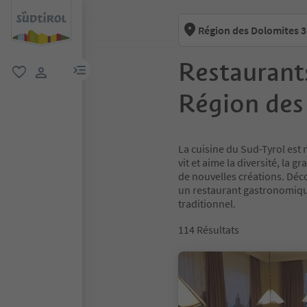
Région des Dolomites 3
Restaurants
lien menu
favori
lien utilisateur
Région des
La cuisine du Sud-Tyrol est 
vit et aime la diversité, la 
de nouvelles créations. Déc
un restaurant gastronomiqu
traditionnel.
114
Résultats