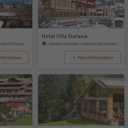
1/2
1/2
Hotel Villa Stefania
Villabassa/Niederdorf, Niederdorf/Villabassa, Dolomites Region 3 Zinnen
S. Candido/Innichen, Innichen/San Candido, Dolomites Region 3 Zinnen
information
Plus d’information
1/7