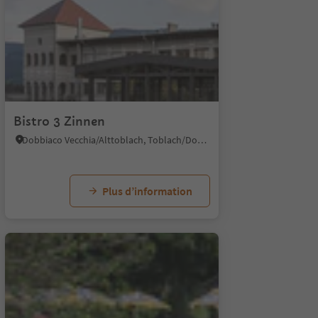
Bistro 3 Zinnen
Dobbiaco Vecchia/Alttoblach, Toblach/Dobbiaco, Dolomites Region 3 Zinnen
Plus d’information