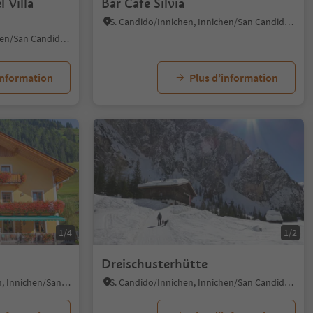
 Villa
Bar Cafè Silvia
S. Candido/Innichen, Innichen/San Candido, Dolomites Region 3 Zinnen
S. Candido/Innichen, Innichen/San Candido, Dolomites Region 3 Zinnen
information
Plus d’information
1/4
1/2
Dreischusterhütte
Prato alla Drava/Winnebach, Innichen/San Candido, Dolomites Region 3 Zinnen
S. Candido/Innichen, Innichen/San Candido, Dolomites Region 3 Zinnen