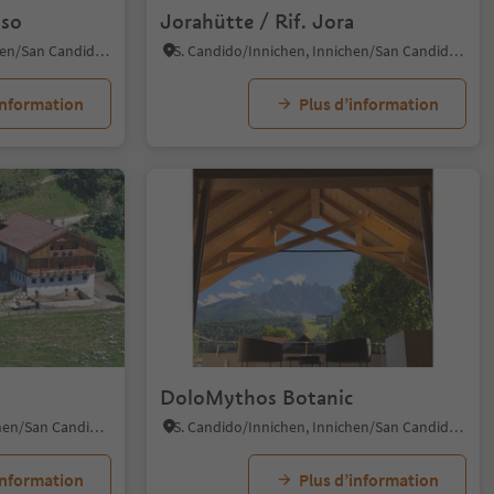
iso
Jorahütte / Rif. Jora
S. Candido/Innichen, Innichen/San Candido, Dolomites Region 3 Zinnen
S. Candido/Innichen, Innichen/San Candido, Dolomites Region 3 Zinnen
information
Plus d’information
DoloMythos Botanic
Versciaco/Vierschach, Innichen/San Candido, Dolomites Region 3 Zinnen
S. Candido/Innichen, Innichen/San Candido, Dolomites Region 3 Zinnen
information
Plus d’information