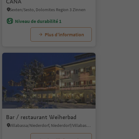
CANA
Sexten/Sesto, Dolomites Region 3 Zinnen
Niveau de durabilité 1
Plus d’information
1/4
Bar / restaurant Weiherbad
Villabassa/Niederdorf, Niederdorf/Villabassa, Dolomites Region 3 Zinnen