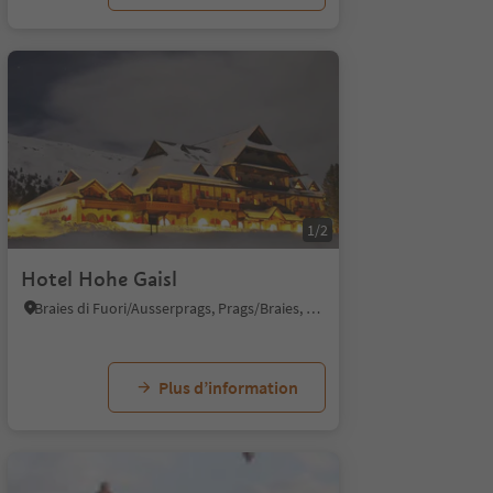
1/2
Hotel Hohe Gaisl
Braies di Fuori/Ausserprags, Prags/Braies, Dolomites Region 3 Zinnen
Plus d’information