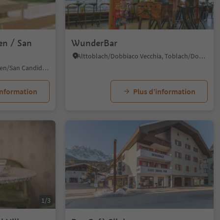
en / San
WunderBar
Alttoblach/Dobbiaco Vecchia, Toblach/Dobbiaco, Dolomites Region 3 Zinnen
S. Candido/Innichen, Innichen/San Candido, Dolomites Region 3 Zinnen
information
Plus d’information
1/3