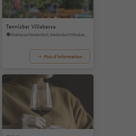
1/10
Tennisbar Villabassa
Villabassa/Niederdorf, Niederdorf/Villabassa, Dolomites Region 3 Zinnen
Plus d’information