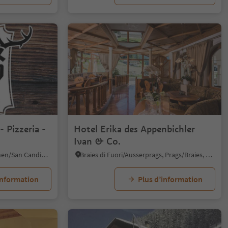
 Pizzeria -
Hotel Erika des Appenbichler
Ivan & Co.
Versciaco/Vierschach, Innichen/San Candido, Dolomites Region 3 Zinnen
Braies di Fuori/Ausserprags, Prags/Braies, Dolomites Region 3 Zinnen
information
Plus d’information