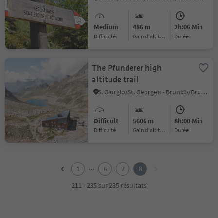
Medium
486 m
2h:06 Min
Difficulté
Gain d'altitude
durée
The Pfunderer high
altitude trail
S. Giorgio/St. Georgen - Brunico/Bruneck, Vintl/Vandoies, Brixen/Bressanone and environs
Difficult
5606 m
8h:00 Min
Difficulté
Gain d'altitude
durée
1
2
...
1
6
7
8
3
4
211 - 235 sur 235 résultats
5
6
7