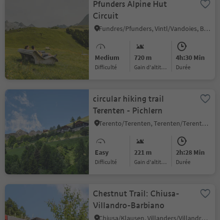
Pfunders Alpine Hut
Circuit
Fundres/Pfunders, Vintl/Vandoies, Brixen/Bressanone and environs
Medium
720 m
4h:30 Min
Difficulté
Gain d'altitude
durée
circular hiking trail
Terenten - Pichlern
Terento/Terenten, Terenten/Terento, Brixen/Bressanone and environs
Easy
221 m
2h:28 Min
Difficulté
Gain d'altitude
durée
Chestnut Trail: Chiusa-
Villandro-Barbiano
Chiusa/Klausen, Villanders/Villandro, Brixen/Bressanone and environs