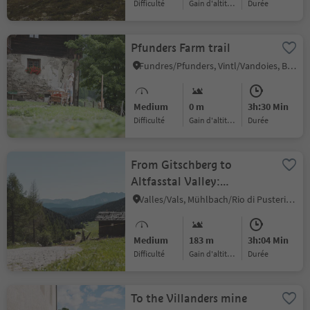
Difficulté
Gain d'altitude
durée
Pfunders Farm trail
Fundres/Pfunders, Vintl/Vandoies, Brixen/Bressanone and environs
Medium
0 m
3h:30 Min
Difficulté
Gain d'altitude
durée
From Gitschberg to
Altfasstal Valley:
Panoramas and Alpine
Valles/Vals, Mühlbach/Rio di Pusteria, Brixen/Bressanone and environs
Huts to discover
Medium
183 m
3h:04 Min
Difficulté
Gain d'altitude
durée
To the Villanders mine