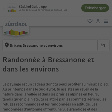
Südtirol Guide App
Télécharger
Le guide de voyage numérique du Sud-Tyrol
lie
favori
lien util
Brixen/Bressanone et environs
aucun fi
Randonnée à Bressanone et
dans les environs
Le paysage est un cadeau dont tu peux profiter au mieux à pied.
Au printemps dans le Sud-Tyrol, tu assistes au réveil de la
nature dans la vallée et dans les prairies alpines en fleurs,
tandis qu'en plein été, tu es attiré par les sommets aériens, les
refuges recommandés et les randonnées en altitude. Les
randonnées d'automne offrent une vue grandiose et des