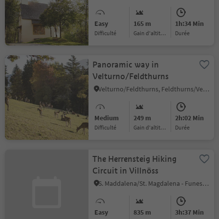
Easy
165 m
1h:34 Min
Difficulté
Gain d'altitude
durée
Panoramic way in
Velturno/Feldthurns
Velturno/Feldthurns, Feldthurns/Velturno, Brixen/Bressanone and environs
Medium
249 m
2h:02 Min
Difficulté
Gain d'altitude
durée
The Herrensteig Hiking
Circuit in Villnöss
S. Maddalena/St. Magdalena - Funes/Villnöss, Villnöss/Funes, Brixen/Bressanone and environs
Easy
835 m
3h:37 Min