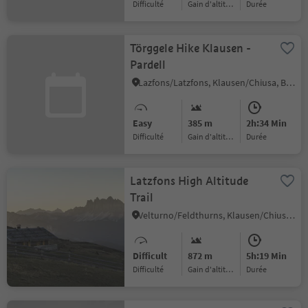
Difficulté
Gain d'altitude
durée
Törggele Hike Klausen -
Pardell
Lazfons/Latzfons, Klausen/Chiusa, Brixen/Bressanone and environs
Easy
385 m
2h:34 Min
Difficulté
Gain d'altitude
durée
Latzfons High Altitude
Trail
Velturno/Feldthurns, Klausen/Chiusa, Brixen/Bressanone and environs
Difficult
872 m
5h:19 Min
Difficulté
Gain d'altitude
durée