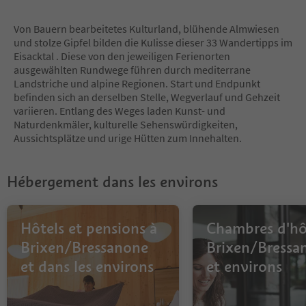
8
Von Bauern bearbeitetes Kulturland, blühende Almwiesen
und stolze Gipfel bilden die Kulisse dieser 33 Wandertipps im
Eisacktal . Diese von den jeweiligen Ferienorten
ausgewählten Rundwege führen durch mediterrane
Landstriche und alpine Regionen. Start und Endpunkt
befinden sich an derselben Stelle, Wegverlauf und Gehzeit
variieren. Entlang des Weges laden Kunst- und
Naturdenkmäler, kulturelle Sehenswürdigkeiten,
Aussichtsplätze und urige Hütten zum Innehalten.
Hébergement dans les environs
Hôtels et pensions à
Chambres d'hô
Brixen/Bressanone
Brixen/Bressa
et dans les environs
et environs