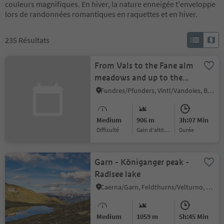
couleurs magnifiques. En hiver, la nature enneigée t'enveloppe
lors de randonnées romantiques en raquettes et en hiver.
235
Résultats
From Vals to the Fane alm
meadows and up to the
Brixner hütte mountain
Fundres/Pfunders, Vintl/Vandoies, Brixen/Bressanone and environs
hut
Medium
906 m
3h:07 Min
Difficulté
Gain d'altitude
durée
Garn - Königanger peak -
Radlsee lake
Caerna/Garn, Feldthurns/Velturno, Brixen/Bressanone and environs
Medium
1059 m
5h:45 Min