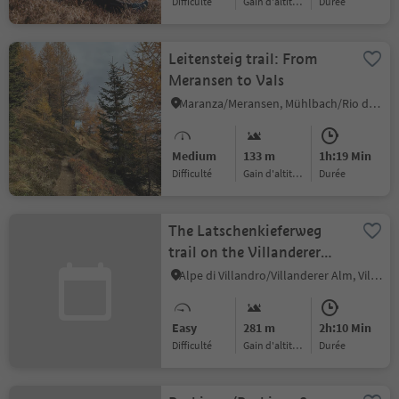
Difficulté
Gain d'altitude
durée
Leitensteig trail: From
Meransen to Vals
Maranza/Meransen, Mühlbach/Rio di Pusteria, Brixen/Bressanone and environs
Medium
133 m
1h:19 Min
Difficulté
Gain d'altitude
durée
The Latschenkieferweg
trail on the Villanderer
Alm (Latschenweg trail)
Alpe di Villandro/Villanderer Alm, Villanders/Villandro, Brixen/Bressanone and environs
Easy
281 m
2h:10 Min
Difficulté
Gain d'altitude
durée