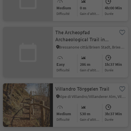
Medium
0 m
4h:00 Min
Difficulté
Gain d'altitude
durée
The Archeopfad
Archaeological Trail in
Brixen
Bressanone città/Brixen Stadt, Brixen/Bressanone, Brixen/Bressanone and environs
Easy
286 m
1h:37 Min
Difficulté
Gain d'altitude
durée
Villandro Törggelen Trail
Alpe di Villandro/Villanderer Alm, Villanders/Villandro, Brixen/Bressanone and environs
Medium
530 m
3h:37 Min
Difficulté
Gain d'altitude
durée