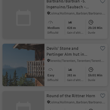
Barbiano/Barbian -S.
Ingenuino/Saubach -
Colma-Barbiano/Barbian
Colma/Kollmann, Barbian/Barbiano, Brixen/Bressanone and environs
Medium
428 m
2h:28 Min
Difficulté
Gain d'altitude
durée
Devils' Stone and
Pertinger Alm hut in
Terenten
Terento/Terenten, Terenten/Terento, Brixen/Bressanone and environs
Easy
281 m
1h:01 Min
Difficulté
Gain d'altitude
durée
Round of the Rittner Horn
Colma/Kollmann, Barbian/Barbiano, Brixen/Bressanone and environs