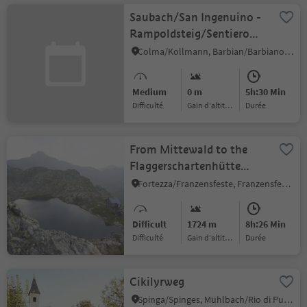
Saubach/San Ingenuino -
Rampoldsteig/Sentiero
Rampold -
Colma/Kollmann, Barbian/Barbiano, Brixen/Bressanone and environs
Heidrichsberg/Monte
Heidrichsberg
Medium
0 m
5h:30 Min
Difficulté
Gain d'altitude
durée
From Mittewald to the
Flaggerschartenhütte
mountain hut at teh
Fortezza/Franzensfeste, Franzensfeste/Fortezza, Brixen/Bressanone and environs
Flaggersee lake
Difficult
1724 m
8h:26 Min
Difficulté
Gain d'altitude
durée
Cikilyrweg
Spinga/Spinges, Mühlbach/Rio di Pusteria, Brixen/Bressanone and environs