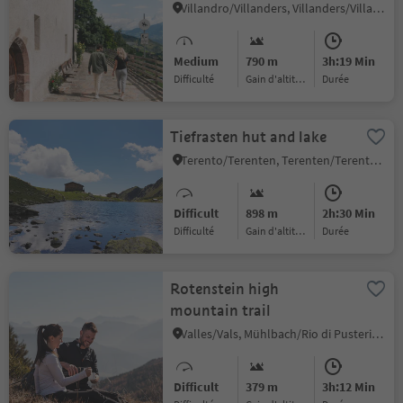
Villandro/Villanders, Villanders/Villandro, Brixen/Bressanone and environs
Medium
790 m
3h:19 Min
Difficulté
Gain d'altitude
durée
Tiefrasten hut and lake
Terento/Terenten, Terenten/Terento, Brixen/Bressanone and environs
Difficult
898 m
2h:30 Min
Difficulté
Gain d'altitude
durée
Rotenstein high
mountain trail
Valles/Vals, Mühlbach/Rio di Pusteria, Brixen/Bressanone and environs
Difficult
379 m
3h:12 Min