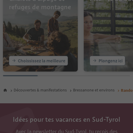
refuges de montagne
Choississez la meilleure
Plongenz ici
Découvertes & manifestations
Bressanone et environs
Randon
Idées pour tes vacances en Sud-Tyrol
Avec la newsletter du Sud-Tyrol, tu reçois des