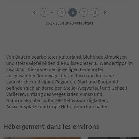
1
2
...
1
5
6
7
8
3
4
151 - 180 sur 234 résultats
5
6
7
8
Von Bauern bearbeitetes Kulturland, blühende Almwiesen
und stolze Gipfel bilden die Kulisse dieser 33 Wandertipps im
Eisacktal . Diese von den jeweiligen Ferienorten
ausgewählten Rundwege führen durch mediterrane
Landstriche und alpine Regionen. Start und Endpunkt
befinden sich an derselben Stelle, Wegverlauf und Gehzeit
variieren. Entlang des Weges laden Kunst- und
Naturdenkmäler, kulturelle Sehenswürdigkeiten,
Aussichtsplätze und urige Hütten zum Innehalten.
Hébergement dans les environs