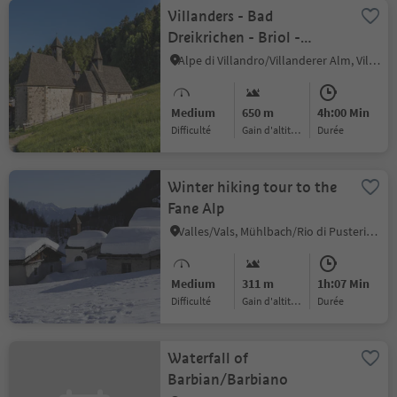
Villanders - Bad
Dreikrichen - Briol -
Barbian Wasserfall -
Alpe di Villandro/Villanderer Alm, Villanders/Villandro, Brixen/Bressanone and environs
Barbian
Medium
650 m
4h:00 Min
Difficulté
Gain d'altitude
durée
Winter hiking tour to the
Fane Alp
Valles/Vals, Mühlbach/Rio di Pusteria, Brixen/Bressanone and environs
Medium
311 m
1h:07 Min
Difficulté
Gain d'altitude
durée
Waterfall of
Barbian/Barbiano