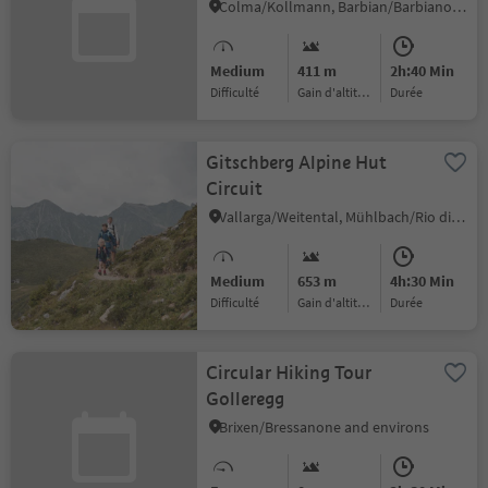
Colma/Kollmann, Barbian/Barbiano, Brixen/Bressanone and environs
Medium
411 m
2h:40 Min
Difficulté
Gain d'altitude
durée
Gitschberg Alpine Hut
Circuit
Vallarga/Weitental, Mühlbach/Rio di Pusteria, Brixen/Bressanone and environs
Medium
653 m
4h:30 Min
Difficulté
Gain d'altitude
durée
Circular Hiking Tour
Golleregg
Brixen/Bressanone and environs