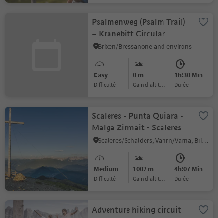
Psalmenweg (Psalm Trail)
– Kranebitt Circular
Hiking Tour
Brixen/Bressanone and environs
Easy
0 m
1h:30 Min
Difficulté
Gain d'altitude
durée
Scaleres - Punta Quiara -
Malga Zirmait - Scaleres
Scaleres/Schalders, Vahrn/Varna, Brixen/Bressanone and environs
Medium
1002 m
4h:07 Min
Difficulté
Gain d'altitude
durée
Adventure hiking circuit