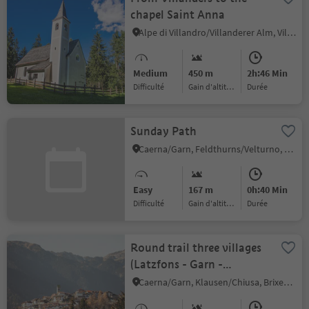
chapel Saint Anna
Alpe di Villandro/Villanderer Alm, Villanders/Villandro, Brixen/Bressanone and environs
Medium
450 m
2h:46 Min
Difficulté
Gain d'altitude
durée
Sunday Path
Caerna/Garn, Feldthurns/Velturno, Brixen/Bressanone and environs
Easy
167 m
0h:40 Min
Difficulté
Gain d'altitude
durée
Round trail three villages
(Latzfons - Garn -
Verdings)
Caerna/Garn, Klausen/Chiusa, Brixen/Bressanone and environs