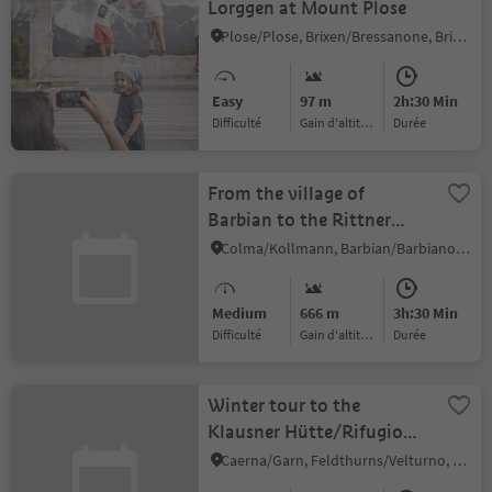
Lorggen at Mount Plose
Plose/Plose, Brixen/Bressanone, Brixen/Bressanone and environs
Easy
97 m
2h:30 Min
Difficulté
Gain d'altitude
durée
From the village of
Barbian to the Rittner
Horn
Colma/Kollmann, Barbian/Barbiano, Brixen/Bressanone and environs
Medium
666 m
3h:30 Min
Difficulté
Gain d'altitude
durée
Winter tour to the
Klausner Hütte/Rifugio
Chiusa
Caerna/Garn, Feldthurns/Velturno, Brixen/Bressanone and environs