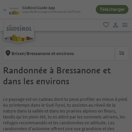
Südtirol Guide App
Télécharger
Le guide de voyage numérique du Sud-Tyrol
lie
favori
lien util
Brixen/Bressanone et environs
aucun fi
Randonnée à Bressanone et
dans les environs
Le paysage est un cadeau dont tu peux profiter au mieux à pied.
Au printemps dans le Sud-Tyrol, tu assistes au réveil de la
nature dans la vallée et dans les prairies alpines en fleurs,
tandis qu'en plein été, tu es attiré par les sommets aériens, les
refuges recommandés et les randonnées en altitude. Les
randonnées d'automne offrent une vue grandiose et des