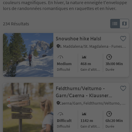
couleurs magnifiques. En hiver, la nature enneigée t'enveloppe
lors de randonnées romantiques en raquettes et en hiver.
234
Résultats
Snowshoe hike Halsl
S. Maddalena/St. Magdalena - Funes/Villnöss, Brixen/Bressanone, Brixen/Bressanone and environs
Medium
468 m
3h:00 Min
Difficulté
Gain d'altitude
durée
Feldthurns/Velturno -
Garn/Caerna - Klausner
Hütte/Rifugio Chiusa
Caerna/Garn, Feldthurns/Velturno, Brixen/Bressanone and environs
Difficult
1142 m
6h:20 Min
Difficulté
Gain d'altitude
durée