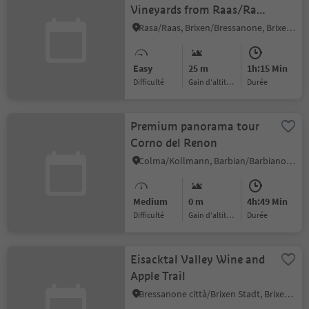
Vineyards from Raas/Rasa
to Brixen/Bressanone
Rasa/Raas, Brixen/Bressanone, Brixen/Bressanone and environs
Easy
25 m
1h:15 Min
Difficulté
Gain d'altitude
durée
Premium panorama tour
Corno del Renon
Colma/Kollmann, Barbian/Barbiano, Brixen/Bressanone and environs
Medium
0 m
4h:49 Min
Difficulté
Gain d'altitude
durée
Eisacktal Valley Wine and
Apple Trail
Bressanone città/Brixen Stadt, Brixen/Bressanone, Brixen/Bressanone and environs