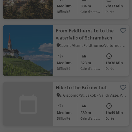
Medium
304 m
2h:17 Min
Difficulté
Gain d'altitude
durée
From Feldthurns to to the
waterfalls of Schrambach
Caerna/Garn, Feldthurns/Velturno, Brixen/Bressanone and environs
Medium
323 m
1h:38 Min
Difficulté
Gain d'altitude
durée
Hike to the Brixner hut
S. Giacomo/St. Jakob - Val di Vizze/Pfitsch, Mühlbach/Rio di Pusteria, Brixen/Bressanone and environs
Medium
580 m
1h:49 Min
Difficulté
Gain d'altitude
durée