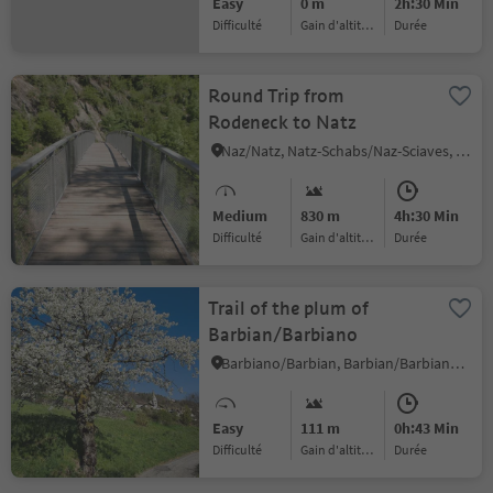
Easy
0 m
2h:30 Min
Difficulté
Gain d'altitude
durée
Round Trip from
Rodeneck to Natz
Naz/Natz, Natz-Schabs/Naz-Sciaves, Brixen/Bressanone and environs
Medium
830 m
4h:30 Min
Difficulté
Gain d'altitude
durée
Trail of the plum of
Barbian/Barbiano
Barbiano/Barbian, Barbian/Barbiano, Brixen/Bressanone and environs
Easy
111 m
0h:43 Min
Difficulté
Gain d'altitude
durée