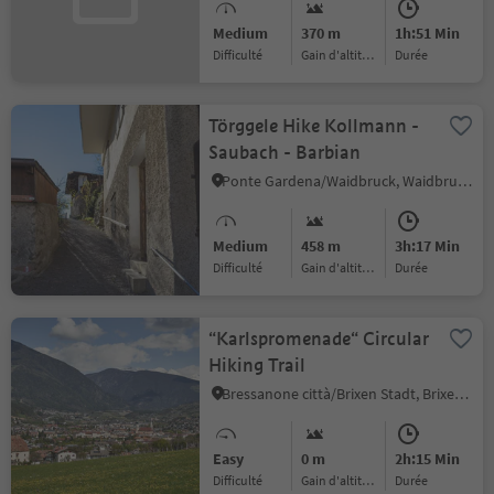
Medium
370 m
1h:51 Min
Difficulté
Gain d'altitude
durée
Törggele Hike Kollmann -
Saubach - Barbian
Ponte Gardena/Waidbruck, Waidbruck/Ponte Gardena, Brixen/Bressanone and environs
Medium
458 m
3h:17 Min
Difficulté
Gain d'altitude
durée
“Karlspromenade“ Circular
Hiking Trail
Bressanone città/Brixen Stadt, Brixen/Bressanone, Brixen/Bressanone and environs
Easy
0 m
2h:15 Min
Difficulté
Gain d'altitude
durée