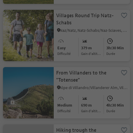
Villages Round Trip Natz-
Schabs
Naz/Natz, Natz-Schabs/Naz-Sciaves, Brixen/Bressanone and environs
Easy
379 m
3h:30 Min
Difficulté
Gain d'altitude
durée
From Villanders to the
"Totensee"
Alpe di Villandro/Villanderer Alm, Villanders/Villandro, Brixen/Bressanone and environs
Medium
690 m
4h:30 Min
Difficulté
Gain d'altitude
durée
Hiking trough the