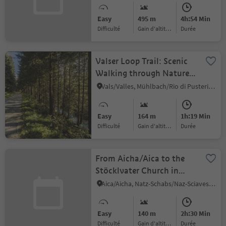
Easy
495 m
4h:54 Min
Difficulté
Gain d'altitude
durée
Valser Loop Trail: Scenic
Walking through Nature
and Village Life
Vals/Valles, Mühlbach/Rio di Pusteria, Brixen/Bressanone and environs
Easy
164 m
1h:19 Min
Difficulté
Gain d'altitude
durée
From Aicha/Aica to the
Stöcklvater Church in
Mühlbach/ rio di Pusteria
Aica/Aicha, Natz-Schabs/Naz-Sciaves, Brixen/Bressanone and environs
Easy
140 m
2h:30 Min
Difficulté
Gain d'altitude
durée