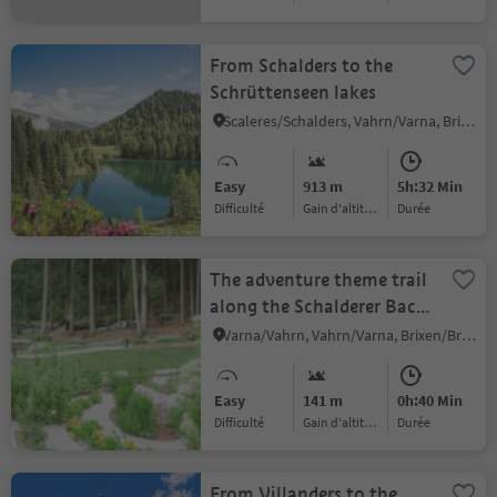
From Schalders to the
Schrüttenseen lakes
Scaleres/Schalders, Vahrn/Varna, Brixen/Bressanone and environs
Easy
913 m
5h:32 Min
Difficulté
Gain d'altitude
durée
The adventure theme trail
along the Schalderer Bach
Torrent
Varna/Vahrn, Vahrn/Varna, Brixen/Bressanone and environs
Easy
141 m
0h:40 Min
Difficulté
Gain d'altitude
durée
From Villanders to the