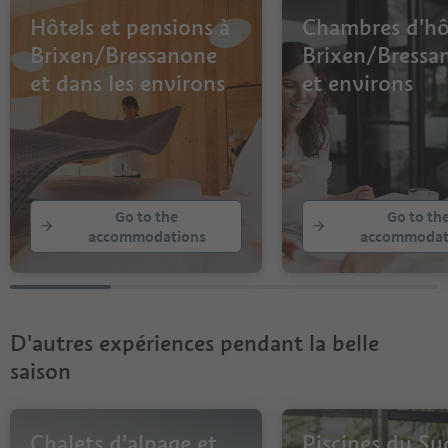
Hôtels et pensions à
Chambres d'hô
Brixen/Bressanone
Brixen/Bressa
et dans les environs
et environs
Go to the
Go to th
accommodations
accommodat
D'autres expériences pendant la belle
saison
Chalets d'alpage et
Piscines du Su