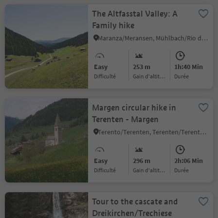
The Altfasstal Valley: A
Family hike
Maranza/Meransen, Mühlbach/Rio di Pusteria, Brixen/Bressanone and environs
Easy
253 m
1h:40 Min
Difficulté
Gain d'altitude
durée
Margen circular hike in
Terenten - Margen
Terento/Terenten, Terenten/Terento, Brixen/Bressanone and environs
Easy
296 m
2h:06 Min
Difficulté
Gain d'altitude
durée
Tour to the cascate and
Dreikirchen/Trechiese