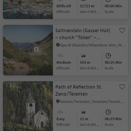
Difficult
11723 m
0h:00 Min
Difficulté
Gain d'altitude
durée
Saltnerstein (Gasser Hut)
– church "Toten" –
Saltnerstein
Alpe di Villandro/Villanderer Alm, Villanders/Villandro, Brixen/Bressanone and environs
Medium
569 m
4h:25 Min
Difficulté
Gain d'altitude
durée
Path of Reflection St.
Zeno/Terenten
Terento/Terenten, Terenten/Terento, Brixen/Bressanone and environs
Easy
11 m
0h:19 Min
Difficulté
Gain d'altitude
durée