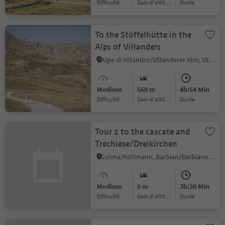
Difficulté
Gain d'altitude
durée
To the Stöffelhütte in the
Alps of Villanders
Alpe di Villandro/Villanderer Alm, Villanders/Villandro, Brixen/Bressanone and environs
Medium
560 m
4h:54 Min
Difficulté
Gain d'altitude
durée
Tour 2 to the cascate and
Trechiese/Dreikirchen
Colma/Kollmann, Barbian/Barbiano, Brixen/Bressanone and environs
Medium
0 m
3h:30 Min
Difficulté
Gain d'altitude
durée