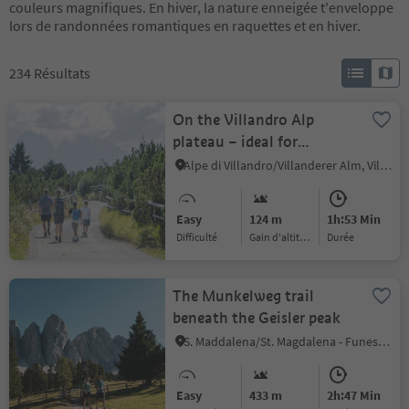
couleurs magnifiques. En hiver, la nature enneigée t'enveloppe
lors de randonnées romantiques en raquettes et en hiver.
234
Résultats
On the Villandro Alp
plateau – ideal for
families.
Alpe di Villandro/Villanderer Alm, Villanders/Villandro, Brixen/Bressanone and environs
Easy
124 m
1h:53 Min
Difficulté
Gain d'altitude
durée
The Munkelweg trail
beneath the Geisler peak
S. Maddalena/St. Magdalena - Funes/Villnöss, Villnöss/Funes, Brixen/Bressanone and environs
Easy
433 m
2h:47 Min