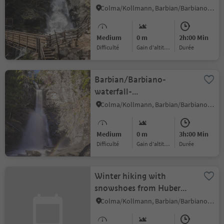
Colma/Kollmann, Barbian/Barbiano, Brixen/Bressanone and environs
Medium
0 m
2h:00 Min
Difficulté
Gain d'altitude
durée
Barbian/Barbiano-
waterfall-
Dreikirchen/Trechiese
Colma/Kollmann, Barbian/Barbiano, Brixen/Bressanone and environs
Medium
0 m
3h:00 Min
Difficulté
Gain d'altitude
durée
Winter hiking with
snowshoes from Huber
Kreuz to Unterhorn
Colma/Kollmann, Barbian/Barbiano, Brixen/Bressanone and environs