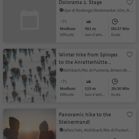
Dolorama 1. Stage
Alpe di Rodengo/Rodenecker Alm, Rodeneck/Rodengo, Brixen/Bressanone and environs
Medium
981 m
6h:37 Min
Difficulté
Gain d'altitude
durée
Winter hike from Spinges
to the Anratterhütte
(Copy)
Mühlbach/Rio di Pusteria, Brixen/Bressanone and environs
Medium
519 m
2h:30 Min
Difficulté
Gain d'altitude
durée
Panoramic hike to the
Steinermandl
Valles/Vals, Mühlbach/Rio di Pusteria, Brixen/Bressanone and environs