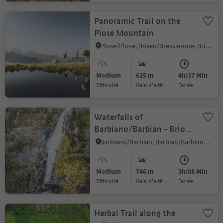
Panoramic Trail on the
Plose Mountain
Plose/Plose, Brixen/Bressanone, Brixen/Bressanone and environs
Medium
625 m
4h:37 Min
Difficulté
Gain d'altitude
durée
Waterfalls of
Barbiano/Barbian - Briol
and Trechiese/Dreikirchen
Barbiano/Barbian, Barbian/Barbiano, Brixen/Bressanone and environs
Medium
746 m
3h:08 Min
Difficulté
Gain d'altitude
durée
Herbal Trail along the