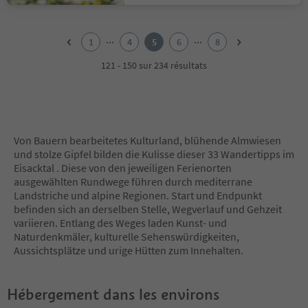
1
2
...
...
1
4
5
6
8
3
4
121 - 150 sur 234 résultats
5
6
7
8
Von Bauern bearbeitetes Kulturland, blühende Almwiesen
und stolze Gipfel bilden die Kulisse dieser 33 Wandertipps im
Eisacktal . Diese von den jeweiligen Ferienorten
ausgewählten Rundwege führen durch mediterrane
Landstriche und alpine Regionen. Start und Endpunkt
befinden sich an derselben Stelle, Wegverlauf und Gehzeit
variieren. Entlang des Weges laden Kunst- und
Naturdenkmäler, kulturelle Sehenswürdigkeiten,
Aussichtsplätze und urige Hütten zum Innehalten.
Hébergement dans les environs