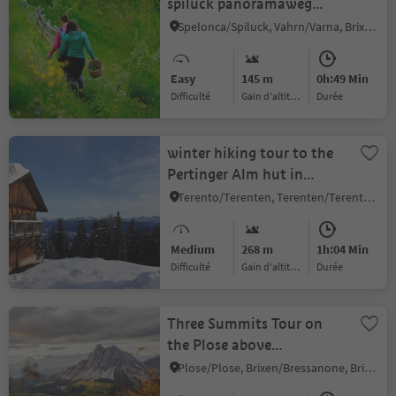
spiluck panoramaweg
path
Spelonca/Spiluck, Vahrn/Varna, Brixen/Bressanone and environs
Easy
145 m
0h:49 Min
Difficulté
Gain d'altitude
durée
winter hiking tour to the
Pertinger Alm hut in
Terenten
Terento/Terenten, Terenten/Terento, Brixen/Bressanone and environs
Medium
268 m
1h:04 Min
Difficulté
Gain d'altitude
durée
Three Summits Tour on
the Plose above
Bressanone/Brixen
Plose/Plose, Brixen/Bressanone, Brixen/Bressanone and environs