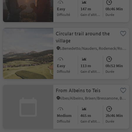
Easy
147 m
0h:46 Min
Difficulté
Gain d'altitude
durée
Circular trail around the
village
S.Benedetto/Nauders, Rodeneck/Rodengo, Brixen/Bressanone and environs
Easy
113 m
0h:52 Min
Difficulté
Gain d'altitude
durée
From Albeins to Teis
Albes/Albeins, Brixen/Bressanone, Brixen/Bressanone and environs
Medium
465 m
2h:46 Min
Difficulté
Gain d'altitude
durée