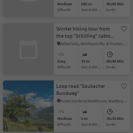
Medium
640 m
4h:00 Min
Difficulté
Gain d'altitude
durée
Winter hiking tour from
the top "Schilling" cable
car to the Altfasstal
Valles/Vals, Mühlbach/Rio di Pusteria, Brixen/Bressanone and environs
Easy
39 m
0h:40 Min
Difficulté
Gain d'altitude
durée
Loop road "Saubacher
Rundweg"
Ponte Gardena/Waidbruck, Waidbruck/Ponte Gardena, Brixen/Bressanone and environs
Medium
0 m
2h:30 Min
Difficulté
Gain d'altitude
durée