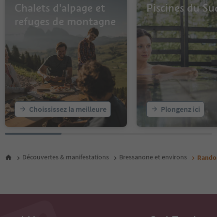
Chalets d'alpage et
Piscines du Su
refuges de montagne
Choississez la meilleure
Plongenz ici
Découvertes & manifestations
Bressanone et environs
Randon