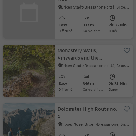
Brixen Stadt/Bressanone città, Brixen/Bressanone, Brixen/Bressanone and environs
Easy
317 m
2h:36 Min
Difficulté
Gain d'altitude
durée
Monastery Walls,
Vineyards and the
Archaeological Trail
Brixen Stadt/Bressanone città, Brixen/Bressanone, Brixen/Bressanone and environs
Easy
346 m
2h:31 Min
Difficulté
Gain d'altitude
durée
Dolomites High Route no.
2
Plose/Plose, Brixen/Bressanone, Brixen/Bressanone and environs