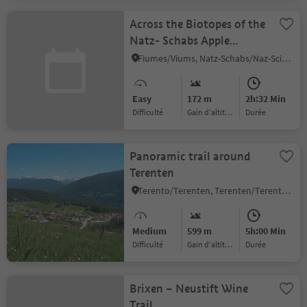
Across the Biotopes of the
Natz- Schabs Apple
Plateau
Fiumes/Viums, Natz-Schabs/Naz-Sciaves, Brixen/Bressanone and environs
Easy
172 m
2h:32 Min
Difficulté
Gain d'altitude
durée
Panoramic trail around
Terenten
Terento/Terenten, Terenten/Terento, Brixen/Bressanone and environs
Medium
599 m
5h:00 Min
Difficulté
Gain d'altitude
durée
Brixen – Neustift Wine
Trail