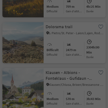
Medium
709 m
4h:25 Min
Difficulté
Gain d'altitude
durée
Dolorama trail
S. Pietro/St. Peter - Laion/Lajen, Rodeneck/Rodengo, Brixen/Bressanone and environs
2304h:00
Difficult
2479 m
Min
Difficulté
Gain d'altitude
durée
Klausen - Albions -
Fonteklaus - Gufidaun -
Klausen
Klausen/Chiusa, Brixen/Bressanone and environs
Medium
570 m
3h:43 Min
Difficulté
Gain d'altitude
durée