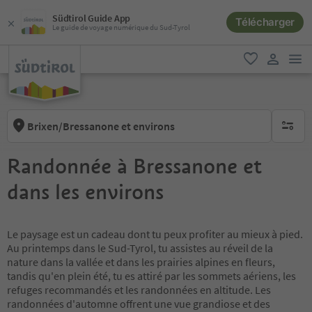
Südtirol Guide App
Télécharger
Le guide de voyage numérique du Sud-Tyrol
lie
favori
lien util
Brixen/Bressanone et environs
aucun fi
Randonnée à Bressanone et
dans les environs
Le paysage est un cadeau dont tu peux profiter au mieux à pied.
Au printemps dans le Sud-Tyrol, tu assistes au réveil de la
nature dans la vallée et dans les prairies alpines en fleurs,
tandis qu'en plein été, tu es attiré par les sommets aériens, les
refuges recommandés et les randonnées en altitude. Les
randonnées d'automne offrent une vue grandiose et des