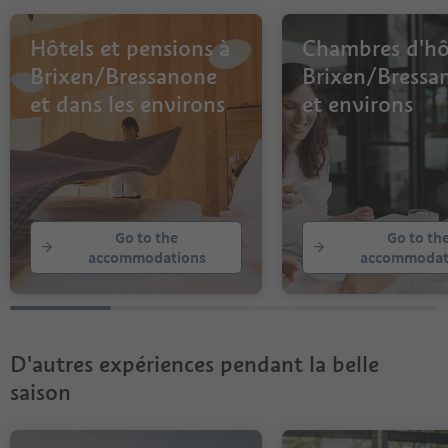
Hôtels et pensions à
Chambres d'hô
Brixen/Bressanone
Brixen/Bressa
et dans les environs
et environs
Go to the
Go to th
accommodations
accommodat
D'autres expériences pendant la belle
saison