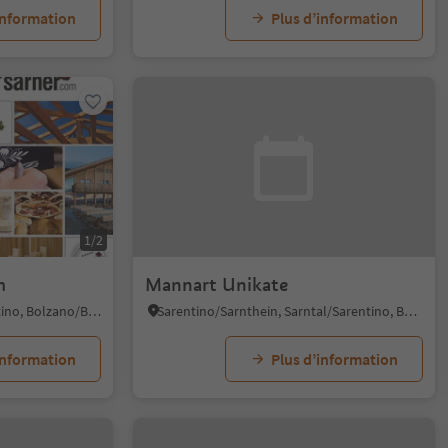
information
Plus d’information
1/2
m
Mannart Unikate
Grosso/Dick, Sarntal/Sarentino, Bolzano/Bozen and environs
Sarentino/Sarnthein, Sarntal/Sarentino, Bolzano/Bozen and environs
information
Plus d’information