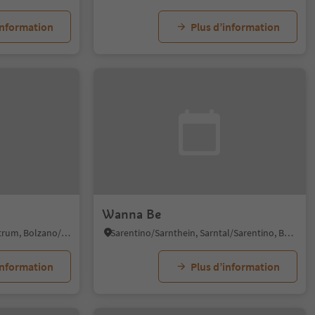
information
Plus d’information
Wanna Be
Bolzano Centro/Bozen Zentrum, Bolzano/Bozen, Bolzano/Bozen and environs
Sarentino/Sarnthein, Sarntal/Sarentino, Bolzano/Bozen and environs
information
Plus d’information