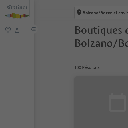
Bolzano/Bozen et envi
Boutiques 
lien menu
favori
lien utilisateur
Bolzano/B
100
Résultats