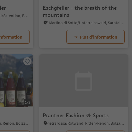
ler
Eschgfeller - the breath of the
mountains
Sarentino/Sarnthein, Sarntal/Sarentino, Bolzano/Bozen and environs
S.Martino di Sotto/Unterreinswald, Sarntal/Sarentino, Bolzano/Bozen and environs
information
Plus d’information
1/3
Prantner Fashion & Sports
Pietrarossa/Rotwand, Ritten/Renon, Bolzano/Bozen and environs
Pietrarossa/Rotwand, Ritten/Renon, Bolzano/Bozen and environs