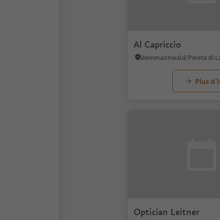
Al Capriccio
Plus d’
Optician Leitner