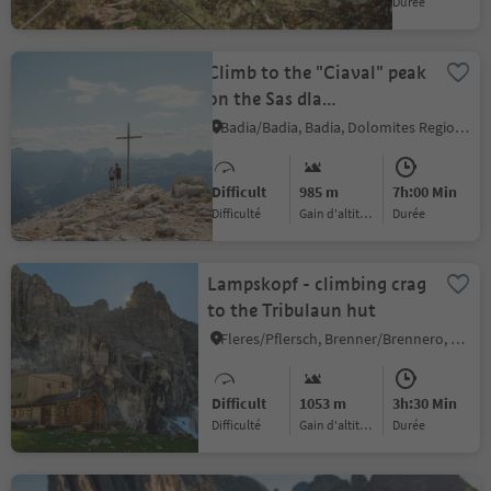
Difficulté
Gain d'altitude
durée
Climb to the "Ciaval" peak
on the Sas dla
Crusc/Santa Croce
Badia/Badia, Badia, Dolomites Region Alta Badia
Difficult
985 m
7h:00 Min
Difficulté
Gain d'altitude
durée
Lampskopf - climbing crag
to the Tribulaun hut
Fleres/Pflersch, Brenner/Brennero, Sterzing/Vipiteno and environs
Difficult
1053 m
3h:30 Min
Difficulté
Gain d'altitude
durée