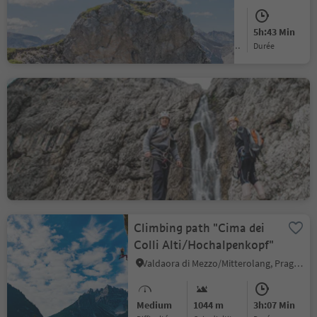
Difficult
1670 m
5h:43 Min
Difficulté
Gain d'altitude
durée
Pisciadù (Tridentina al
Pisciadù)
Pescosta/Pescosta, Sëlva/Selva di Val Gardena, Dolomites Region Val Gardena
Difficult
830 m
2h:55 Min
Difficulté
Gain d'altitude
durée
Climbing path "Cima dei
Colli Alti/Hochalpenkopf"
Valdaora di Mezzo/Mitterolang, Prags/Braies, Dolomites Region 3 Zinnen
Medium
1044 m
3h:07 Min