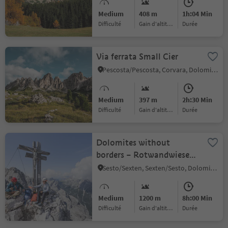
Medium
408 m
1h:04 Min
Difficulté
Gain d'altitude
durée
Via ferrata Small Cier
Pescosta/Pescosta, Corvara, Dolomites Region Alta Badia
Medium
397 m
2h:30 Min
Difficulté
Gain d'altitude
durée
Dolomites without
borders – Rotwandwiesen
meadows - Rif. Berti
Sesto/Sexten, Sexten/Sesto, Dolomites Region 3 Zinnen
Medium
1200 m
8h:00 Min
Difficulté
Gain d'altitude
durée