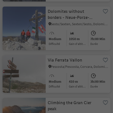
Dolomites without
borders - Neue-Porze-
Hütte hut - Filmoor-
Sesto/Sexten, Sexten/Sesto, Dolomites Region 3 Zinnen
Standschützen hut
Medium
1050 m
7h:00 Min
Difficulté
Gain d'altitude
durée
Via Ferrata Vallon
Pescosta/Pescosta, Corvara, Dolomites Region Alta Badia
Medium
410 m
3h:00 Min
Difficulté
Gain d'altitude
durée
Climbing the Gran Cier
peak