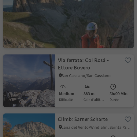
Via Ferrata Rotwand |
Roda di Vael
Nova Levante/Welschnofen
Medium
681 m
4h:34 Min
Difficulté
Gain d'altitude
durée
Via ferrata: Col Rosá -
Ettore Bovero
San Cassiano/San Cassiano
Medium
883 m
5h:00 Min
Difficulté
Gain d'altitude
durée
Climb: Sarner Scharte
Lana del Vento/Windlahn, Sarntal/Sarentino, Bolzano/Bozen and environs