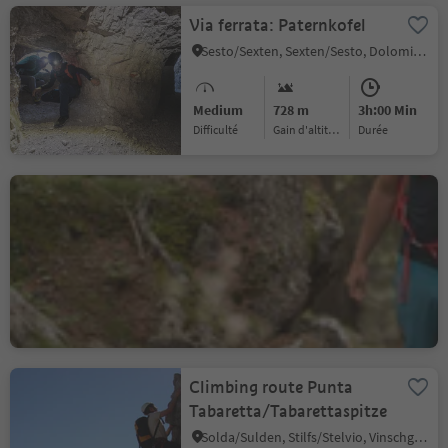
Via ferrata: Paternkofel
Sesto/Sexten, Sexten/Sesto, Dolomites Region 3 Zinnen
Medium
728 m
3h:00 Min
Difficulté
Gain d'altitude
durée
Via ferrata "Heini Holzer"
Ifinger - access from Taser
Alm
Scena/Schenna, Schenna/Scena, Meran/Merano and environs
Difficult
1450 m
7h:30 Min
Difficulté
Gain d'altitude
durée
Climbing route Punta
Tabaretta/Tabarettaspitze
Solda/Sulden, Stilfs/Stelvio, Vinschgau/Val Venosta