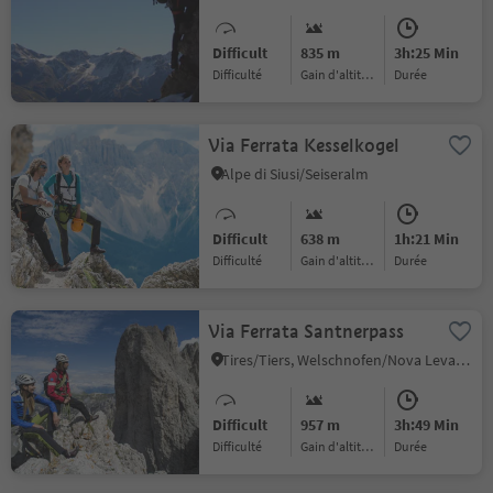
Difficult
835 m
3h:25 Min
Difficulté
Gain d'altitude
durée
Via Ferrata Kesselkogel
Alpe di Siusi/Seiseralm
Difficult
638 m
1h:21 Min
Difficulté
Gain d'altitude
durée
Via Ferrata Santnerpass
Tires/Tiers, Welschnofen/Nova Levante, Dolomites Region Eggental
Difficult
957 m
3h:49 Min
Difficulté
Gain d'altitude
durée