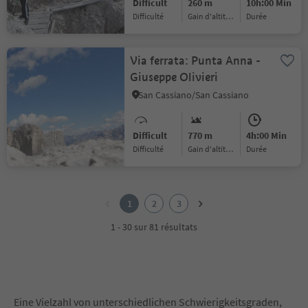
Difficult
260 m
10h:00 Min
Difficulté
Gain d'altitude
durée
Via ferrata: Punta Anna -
Giuseppe Olivieri
San Cassiano/San Cassiano
Difficult
770 m
4h:00 Min
Difficulté
Gain d'altitude
durée
1
2
1
2
3
3
1 - 30 sur 81 résultats
Eine Vielzahl von unterschiedlichen Schwierigkeitsgraden,