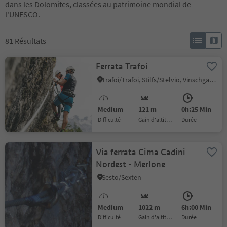
dans les Dolomites, classées au patrimoine mondial de
l'UNESCO.
81
Résultats
Ferrata Trafoi
Trafoi/Trafoi, Stilfs/Stelvio, Vinschgau/Val Venosta
Medium
121 m
0h:25 Min
Difficulté
Gain d'altitude
durée
Via ferrata Cima Cadini
Nordest - Merlone
Sesto/Sexten
Medium
1022 m
6h:00 Min
Difficulté
Gain d'altitude
durée