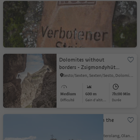
Via Ferrata Hoachwool
Naturno/Naturns, Naturns/Naturno, Meran/Merano and environs
Difficult
1120 m
4h:30 Min
Difficulté
Gain d'altitude
durée
Dolomites without
borders - Zsigmondyhütte
hut - Rotwandwiesen
Sesto/Sexten, Sexten/Sesto, Dolomites Region 3 Zinnen
meadows
Medium
600 m
7h:00 Min
Difficulté
Gain d'altitude
durée
Fixed rope route on the
Hochalpenkopf
Valdaora di Mezzo/Mitterolang, Olang/Valdaora, Dolomites Region Kronplatz/Plan de Corones