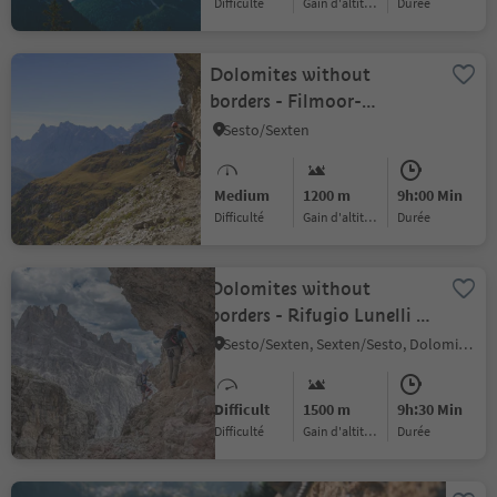
Difficulté
Gain d'altitude
durée
Dolomites without
borders - Filmoor-
Standschützen hut - Rif.
Sesto/Sexten
Lunelli
Medium
1200 m
9h:00 Min
Difficulté
Gain d'altitude
durée
Dolomites without
borders - Rifugio Lunelli –
Rifugio Berti/Rifugio
Sesto/Sexten, Sexten/Sesto, Dolomites Region 3 Zinnen
Carducci
Difficult
1500 m
9h:30 Min
Difficulté
Gain d'altitude
durée