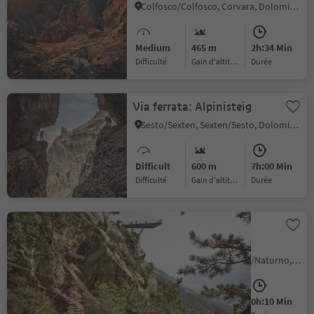
Colfosco/Colfosco, Corvara, Dolomites Region Alta Badia
Medium
465 m
2h:34 Min
Difficulté
Gain d'altitude
durée
Via ferrata: Alpinisteig
Sesto/Sexten, Sexten/Sesto, Dolomites Region 3 Zinnen
Difficult
600 m
7h:00 Min
Difficulté
Gain d'altitude
durée
Via Ferrata Knott
Unterstell
Naturno/Naturns, Naturns/Naturno, Meran/Merano and environs
Medium
68 m
0h:10 Min