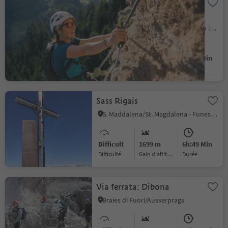
Via ferrata "Stuller
Wasserfall"
Plata/Platt, Moos in Passeier/Moso in Passiria, Meran/Merano and environs
Difficult
500 m
4h:00 Min
Difficulté
Gain d'altitude
durée
Sass Rigais
S. Maddalena/St. Magdalena - Funes/Villnöss, Villnöss/Funes, Dolomites Region Lüsen Villnöss
Difficult
1699 m
6h:49 Min
Difficulté
Gain d'altitude
durée
Via ferrata: Dibona
Braies di Fuori/Ausserprags