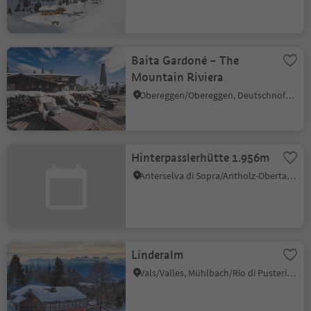
Baita Gardoné – The
Mountain Riviera
Obereggen/Obereggen, Deutschnofen/Nova Ponente, Dolomites Region Eggental
Hinterpasslerhütte 1.956m
Anterselva di Sopra/Antholz-Obertal, Rasen-Antholz/Rasun Anterselva, Dolomites Region Kronplatz/Plan de Corones
Linderalm
Vals/Valles, Mühlbach/Rio di Pusteria, Brixen/Bressanone and environs