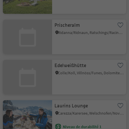
Prischeralm
Ridanna/Ridnaun, Ratschings/Racines, Sterzing/Vipiteno and environs
Edelweißhütte
Colle/Koll, Villnöss/Funes, Dolomites Region Lüsen Villnöss
Laurins Lounge
Carezza/Karersee, Welschnofen/Nova Levante, Dolomites Region Eggental
Niveau de durabilité 1