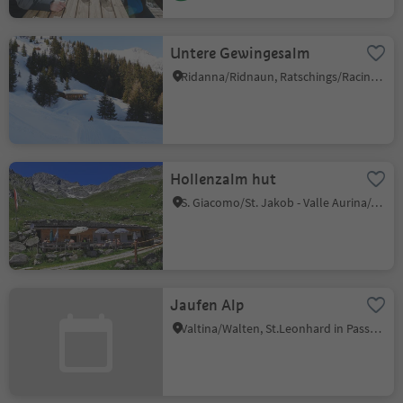
Untere Gewingesalm
Ridanna/Ridnaun, Ratschings/Racines, Sterzing/Vipiteno and environs
Hollenzalm hut
S. Giacomo/St. Jakob - Valle Aurina/Ahrntal, Ahrntal/Valle Aurina, Ahrntal/Valle Aurina
Jaufen Alp
Valtina/Walten, St.Leonhard in Passeier/San Leonardo in Passiria, Meran/Merano and environs