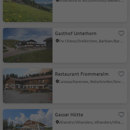
Anterselva di Sotto/Antholz-Niedertal, Rasen-Antholz/Rasun Anterselva, Dolomites Region Kronplatz/Plan de Corones
Gasthof Unterhorn
Tre Chiese/Dreikirchen, Barbian/Barbiano, Brixen/Bressanone and environs
Restaurant Frommeralm
Carezza/Karersee, Welschnofen/Nova Levante, Dolomites Region Eggental
Gasser Hütte
Villandro/Villanders, Villanders/Villandro, Brixen/Bressanone and environs