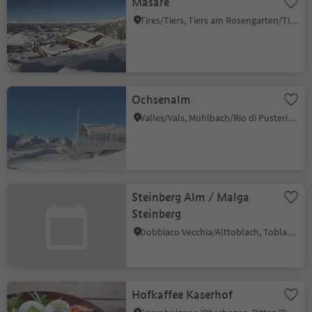
Masarè
Tires/Tiers, Tiers am Rosengarten/Tires al Catinaccio, Dolomites Region Seiser Alm
Ochsenalm
Valles/Vals, Mühlbach/Rio di Pusteria, Brixen/Bressanone and environs
Steinberg Alm / Malga
Steinberg
Dobbiaco Vecchia/Alttoblach, Toblach/Dobbiaco, Dolomites Region 3 Zinnen
Hofkaffee Kaserhof