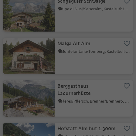
Schgaguler Schwaige
Alpe di Siusi/Seiseralm, Kastelruth/Castelrotto, Dolomites Region Seiser Alm
Malga Alt Alm
Montefontana/Tomberg, Kastelbell-Tschars/Castelbello-Ciardes, Vinschgau/Val Venosta
Berggasthaus
Ladurnerhütte
Fleres/Pflersch, Brenner/Brennero, Sterzing/Vipiteno and environs
Hofstatt Alm hut 1.300m