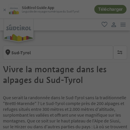
Südtirol Guide App
Télécharger
Le guide de voyage numérique du Sud-Tyrol
lie
favori
lien util
Sud-Tyrol
aucun fi
Vivre la montagne dans les
alpages du Sud-Tyrol
Que serait la randonnée dans le Sud-Tyrol sans la traditionnelle
"Brettl-Marende" ? Le Sud-Tyrol compte près de 200 alpages et
refuges situés entre 300 mètres et 2.000 mètres d'altitude,
surplombant les vallées et offrant une vue magnifique sur les
montagnes. Que ce soit sur le haut plateau de l'Alpe de Siusi,
sur le Hirzer ou dans d'autres parties du pays : Là où se trouvent