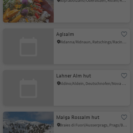
Soprabolzano/Oberbozen, Ritten/Renon, Bolzano/Bozen and environs
Aglsalm
Ridanna/Ridnaun, Ratschings/Racines, Sterzing/Vipiteno and environs
Lahner Alm hut
Aldino/Aldein, Deutschnofen/Nova Ponente, Dolomites Region Eggental
Malga Rossalm hut
Braies di Fuori/Ausserprags, Prags/Braies, Dolomites Region 3 Zinnen