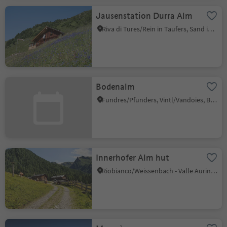
Jausenstation Durra Alm
Riva di Tures/Rein in Taufers, Sand in Taufers/Campo Tures, Ahrntal/Valle Aurina
Bodenalm
Fundres/Pfunders, Vintl/Vandoies, Brixen/Bressanone and environs
Innerhofer Alm hut
Riobianco/Weissenbach - Valle Aurina/Ahrntal, Ahrntal/Valle Aurina, Ahrntal/Valle Aurina