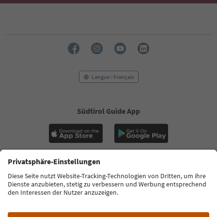
Langue : Français
Südtirol Guide App
FAQ
Contactez-nous
Presse
MICE
Politique de confidentialité
Conditions générales
Empreinte
Politique relative aux cookies
Commission film
À propos de nous
Déclaration d’accessibilité
South Tyrol B2B