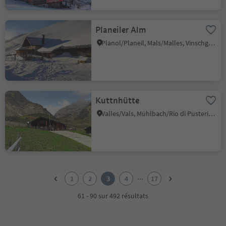
Planeiler Alm
Planol/Planeil, Mals/Malles, Vinschgau/Val Venosta
Kuttnhütte
Valles/Vals, Mühlbach/Rio di Pusteria, Brixen/Bressanone and environs
1
2
...
1
2
3
4
17
3
4
61 - 90 sur 492 résultats
5
6
7