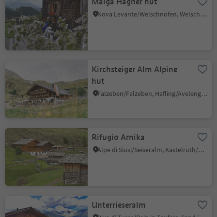
Malga Hagner hut
Nova Levante/Welschnofen, Welschnofen/Nova Levante, Dolomites Region Eggental
Kirchsteiger Alm Alpine
hut
Falzeben/Falzeben, Hafling/Avelengo, Meran/Merano and environs
Rifugio Arnika
Alpe di Siusi/Seiseralm, Kastelruth/Castelrotto, Dolomites Region Seiser Alm
Unterrieseralm