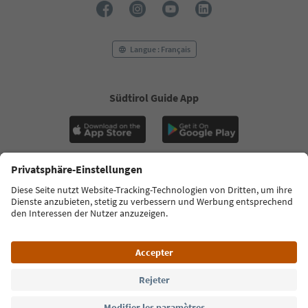
Langue : Français
Südtirol Guide App
FAQ
Contactez-nous
Presse
MICE
Politique de confidentialité
Conditions générales
Empreinte
Politique relative aux cookies
Commission film
À propos de nous
Déclaration d’accessibilité
South Tyrol B2B
© 2026 IDM Südtirol