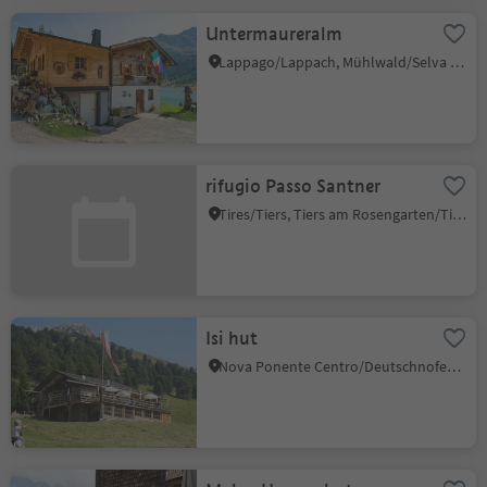
Untermaureralm
Lappago/Lappach, Mühlwald/Selva dei Molini, Ahrntal/Valle Aurina
rifugio Passo Santner
Tires/Tiers, Tiers am Rosengarten/Tires al Catinaccio, Dolomites Region Seiser Alm
Isi hut
Nova Ponente Centro/Deutschnofen Dorf, Deutschnofen/Nova Ponente, Dolomites Region Eggental