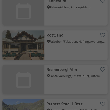
Lahneralm
Aldino/Aldein, Aldein/Aldino
Rotwand
Falzeben/Falzeben, Hafling/Avelengo, Meran/Merano and environs
Riemerbergl Alm
Santa Valburga/St. Walburg, Ulten/Ultimo, Meran/Merano and environs
Pranter Stadl Hütte