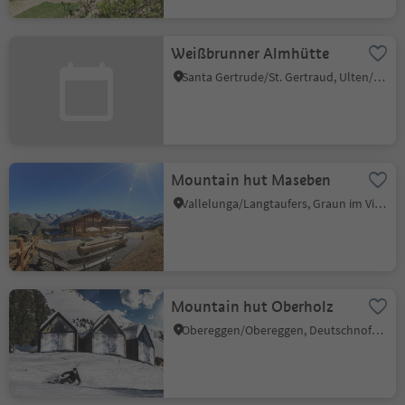
Weißbrunner Almhütte
Santa Gertrude/St. Gertraud, Ulten/Ultimo, Meran/Merano and environs
Mountain hut Maseben
Vallelunga/Langtaufers, Graun im Vinschgau/Curon Venosta, Vinschgau/Val Venosta
Mountain hut Oberholz
Obereggen/Obereggen, Deutschnofen/Nova Ponente, Dolomites Region Eggental