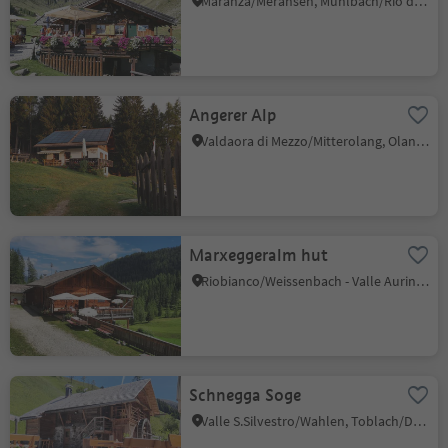
Maranza/Meransen, Mühlbach/Rio di Pusteria, Brixen/Bressanone and environs
Angerer Alp
Valdaora di Mezzo/Mitterolang, Olang/Valdaora, Dolomites Region Kronplatz/Plan de Corones
Marxeggeralm hut
Riobianco/Weissenbach - Valle Aurina/Ahrntal, Ahrntal/Valle Aurina, Ahrntal/Valle Aurina
Schnegga Soge
Valle S.Silvestro/Wahlen, Toblach/Dobbiaco, Dolomites Region 3 Zinnen