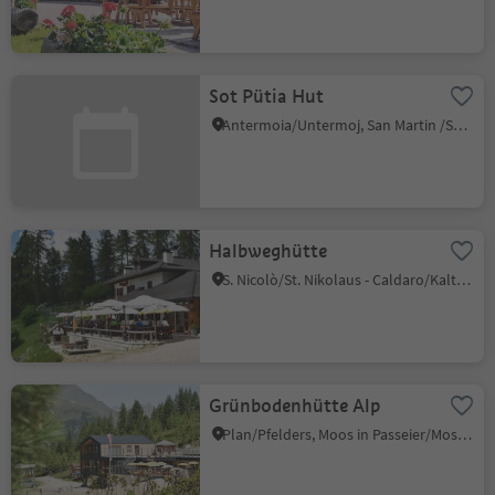
Sot Pütia Hut
Antermoia/Untermoj, San Martin /San Martino, Dolomites Region Kronplatz/Plan de Corones
Halbweghütte
S. Nicolò/St. Nikolaus - Caldaro/Kaltern, Kaltern an der Weinstraße/Caldaro sulla Strada del Vino, Alto Adige Wine Road
Grünbodenhütte Alp
Plan/Pfelders, Moos in Passeier/Moso in Passiria, Meran/Merano and environs