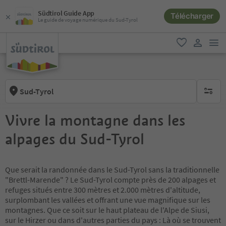
Südtirol Guide App
Télécharger
Le guide de voyage numérique du Sud-Tyrol
lie
favori
lien util
Sud-Tyrol
aucun fi
Vivre la montagne dans les
alpages du Sud-Tyrol
Que serait la randonnée dans le Sud-Tyrol sans la traditionnelle
"Brettl-Marende" ? Le Sud-Tyrol compte près de 200 alpages et
refuges situés entre 300 mètres et 2.000 mètres d'altitude,
surplombant les vallées et offrant une vue magnifique sur les
montagnes. Que ce soit sur le haut plateau de l'Alpe de Siusi,
sur le Hirzer ou dans d'autres parties du pays : Là où se trouvent