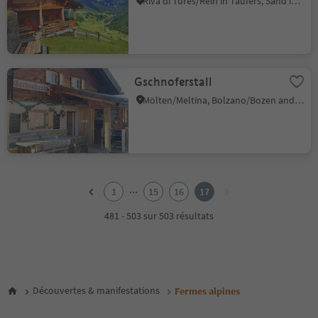
Riva di Tures/Rein in Taufers, Sand in Taufers/Campo Tures, Ahrntal/Valle Aurina
Gschnoferstall
Mölten/Meltina, Bolzano/Bozen and environs
1
2
...
1
15
16
17
3
4
481 - 503 sur 503 résultats
5
6
7
8
9
Découvertes & manifestations
Fermes alpines
10
11