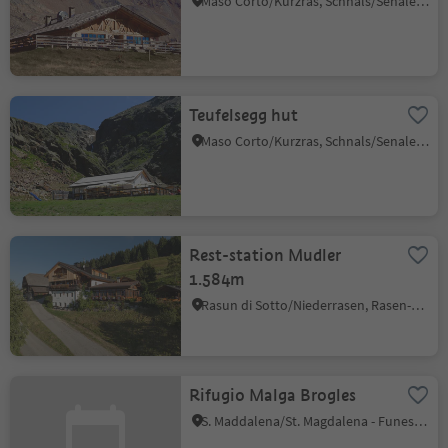
Maso Corto/Kurzras, Schnals/Senales, Vinschgau/Val Venosta
Teufelsegg hut
Maso Corto/Kurzras, Schnals/Senales, Vinschgau/Val Venosta
Rest-station Mudler
1.584m
Rasun di Sotto/Niederrasen, Rasen-Antholz/Rasun Anterselva, Dolomites Region Kronplatz/Plan de Corones
Rifugio Malga Brogles
S. Maddalena/St. Magdalena - Funes/Villnöss, Villnöss/Funes, Dolomites Region Lüsen Villnöss