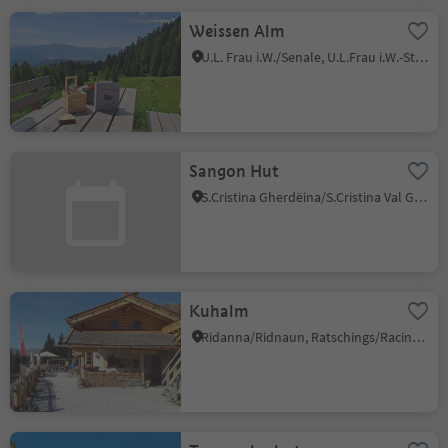
Weissen Alm
U.L. Frau i.W./Senale, U.L.Frau i.W.-St. Felix/Senale-S.Felice, Meran/Merano and environs
Sangon Hut
S.Cristina Gherdëina/S.Cristina Val Gardena/S.Cristina Gherdëina/St.Christina in Gröden, S.Crestina Gherdëina/Santa Cristina Val Gardana, Dolomites Region Val Gardena
Kuhalm
Ridanna/Ridnaun, Ratschings/Racines, Sterzing/Vipiteno and environs