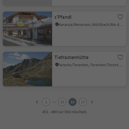
s'Pfandl
Maranza/Meransen, Mühlbach/Rio di Pusteria, Brixen/Bressanone and environs
Tiefrastenhütte
Terento/Terenten, Terenten/Terento, Brixen/Bressanone and environs
1
2
...
1
15
16
17
3
4
451 - 480 sur 503 résultats
5
6
7