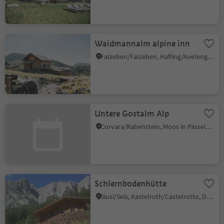
Waidmannalm alpine inn
Falzeben/Falzeben, Hafling/Avelengo, Meran/Merano and environs
Untere Gostalm Alp
Corvara/Rabenstein, Moos in Passeier/Moso in Passiria, Meran/Merano and environs
Schlernbodenhütte
Siusi/Seis, Kastelruth/Castelrotto, Dolomites Region Seiser Alm