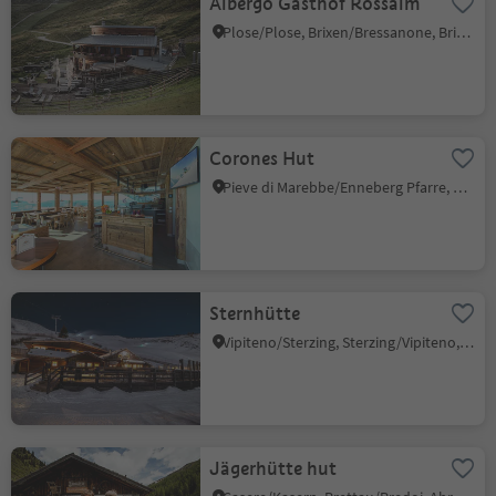
Albergo Gasthof Rossalm
Plose/Plose, Brixen/Bressanone, Brixen/Bressanone and environs
Corones Hut
Pieve di Marebbe/Enneberg Pfarre, Al Plan/San Vigilio, Dolomites Region Kronplatz/Plan de Corones
Sternhütte
Vipiteno/Sterzing, Sterzing/Vipiteno, Sterzing/Vipiteno and environs
Jägerhütte hut