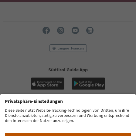
Langue : Français
Südtirol Guide App
FAQ
Contactez-nous
Presse
MICE
Politique de confidentialité
Conditions générales
Empreinte
Politique relative aux cookies
Commission film
À propos de nous
Déclaration d’accessibilité
South Tyrol B2B