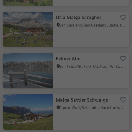
Ütia Malga Saraghes
San Cassiano/San Cassiano, Badia, Dolomites Region Alta Badia
Felixer Alm
San Felice/St. Felix, U.L.Frau i.W.-St. Felix/Senale-S.Felice, Meran/Merano and environs
Malga Sattler Schwaige
Alpe di Siusi/Seiseralm, Kastelruth/Castelrotto, Dolomites Region Seiser Alm