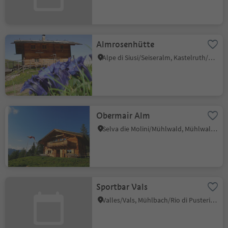
Almrosenhütte
Alpe di Siusi/Seiseralm, Kastelruth/Castelrotto, Dolomites Region Seiser Alm
Obermair Alm
Selva die Molini/Mühlwald, Mühlwald/Selva dei Molini, Ahrntal/Valle Aurina
Sportbar Vals
Valles/Vals, Mühlbach/Rio di Pusteria, Brixen/Bressanone and environs