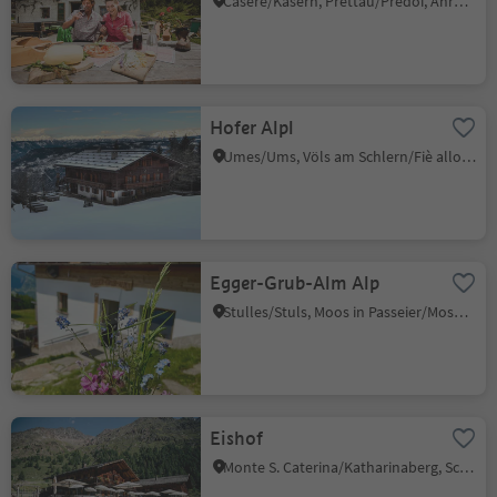
Casere/Kasern, Prettau/Predoi, Ahrntal/Valle Aurina
Hofer Alpl
Umes/Ums, Völs am Schlern/Fiè allo Sciliar, Dolomites Region Seiser Alm
Egger-Grub-Alm Alp
Stulles/Stuls, Moos in Passeier/Moso in Passiria, Meran/Merano and environs
Eishof
Monte S. Caterina/Katharinaberg, Schnals/Senales, Vinschgau/Val Venosta