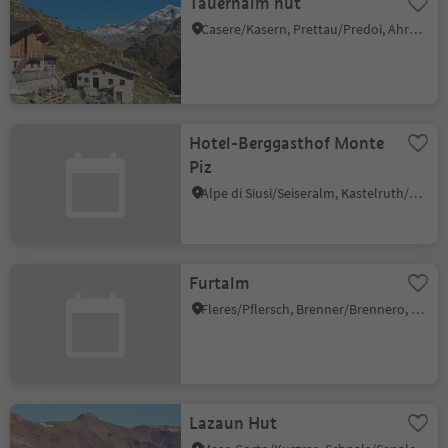
Tauernalm hut
Casere/Kasern, Prettau/Predoi, Ahrntal/Valle Aurina
Hotel-Berggasthof Monte
Piz
Alpe di Siusi/Seiseralm, Kastelruth/Castelrotto, Dolomites Region Seiser Alm
Furtalm
Fleres/Pflersch, Brenner/Brennero, Sterzing/Vipiteno and environs
Lazaun Hut