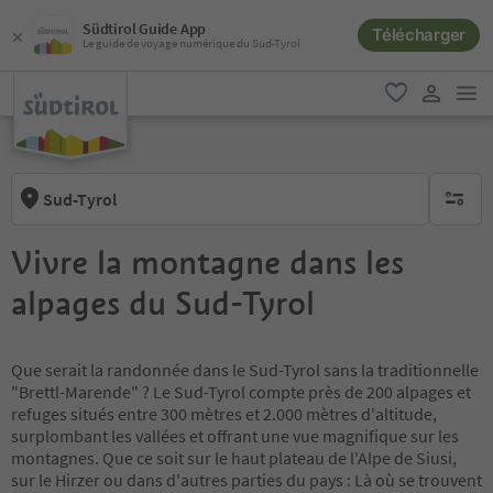
Südtirol Guide App
Télécharger
Le guide de voyage numérique du Sud-Tyrol
lie
favori
lien util
Sud-Tyrol
aucun fi
Vivre la montagne dans les
alpages du Sud-Tyrol
Que serait la randonnée dans le Sud-Tyrol sans la traditionnelle
"Brettl-Marende" ? Le Sud-Tyrol compte près de 200 alpages et
refuges situés entre 300 mètres et 2.000 mètres d'altitude,
surplombant les vallées et offrant une vue magnifique sur les
montagnes. Que ce soit sur le haut plateau de l'Alpe de Siusi,
sur le Hirzer ou dans d'autres parties du pays : Là où se trouvent