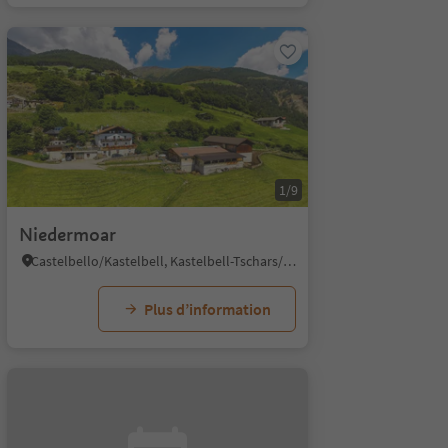
1/9
Niedermoar
Castelbello/Kastelbell, Kastelbell-Tschars/Castelbello-Ciardes, Vinschgau/Val Venosta
Plus d’information