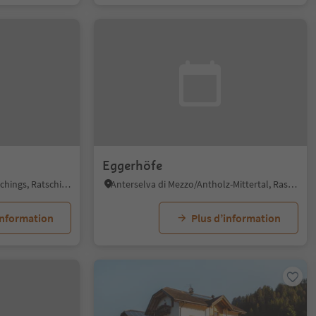
Eggerhöfe
Racines di Dentro/Innerratschings, Ratschings/Racines, Sterzing/Vipiteno and environs
Anterselva di Mezzo/Antholz-Mittertal, Rasen-Antholz/Rasun Anterselva, Dolomites Region Kronplatz/Plan de Corones
information
Plus d’information