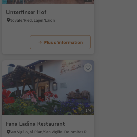
Unterfinser Hof
Novale/Ried, Lajen/Laion
Plus d’information
1/4
Fana Ladina Restaurant
San Vigilio, Al Plan/San Vigilio, Dolomites Region Kronplatz/Plan de Corones