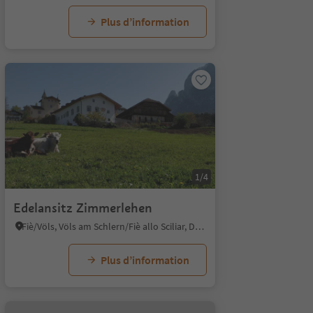
Plus d’information
1/4
Edelansitz Zimmerlehen
Fiè/Völs, Völs am Schlern/Fiè allo Sciliar, Dolomites Region Seiser Alm
Plus d’information