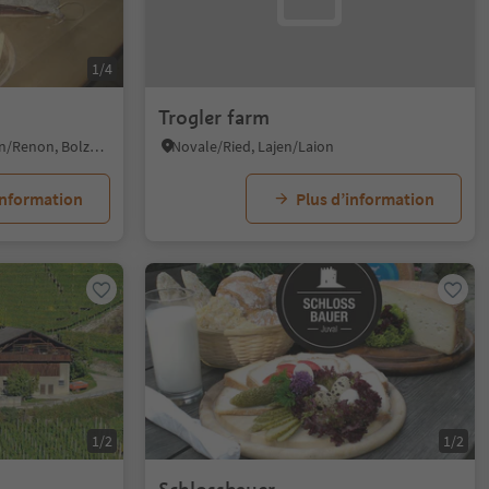
1/4
Trogler farm
Collalbo/Klobenstein, Ritten/Renon, Bolzano/Bozen and environs
Novale/Ried, Lajen/Laion
information
Plus d’information
1/2
1/2