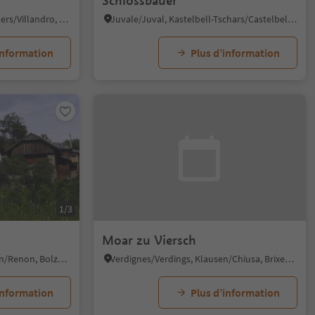
Schlossbauer
Villandro/Villanders, Villanders/Villandro, Brixen/Bressanone and environs
Juvale/Juval, Kastelbell-Tschars/Castelbello-Ciardes, Vinschgau/Val Venosta
information
Plus d’information
1/3
Moar zu Viersch
Collalbo/Klobenstein, Ritten/Renon, Bolzano/Bozen and environs
Verdignes/Verdings, Klausen/Chiusa, Brixen/Bressanone and environs
information
Plus d’information