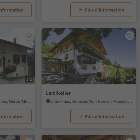
information
Plus d’information
1/2
1/9
Leitlkeller
Proves/Proveis, Proveis/Proves, Meran/Merano and environs
Valas/Flaas, Jenesien/San Genesio Atesino, Bolzano/Bozen and environs
information
Plus d’information