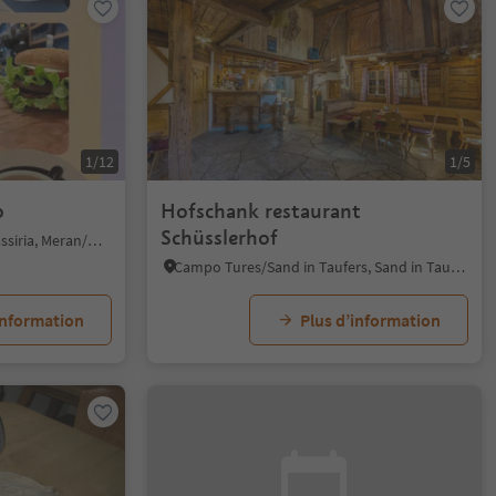
1/12
1/5
o
Hofschank restaurant
Schüsslerhof
Moos in Passeier/Moso in Passiria, Meran/Merano and environs
Campo Tures/Sand in Taufers, Sand in Taufers/Campo Tures, Ahrntal/Valle Aurina
information
Plus d’information