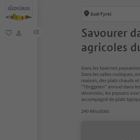
Sud-Tyrol
Savourer da
lien menu
favori
lien utilisateur
agricoles d
Dans les tavernes paysannes 
Dans les salles rustiques, o
maison, des plats chauds et 
"Törggelen" annuel dans le
décennies, les paysans ouvre
accompagné de plats typique
240
Résultats