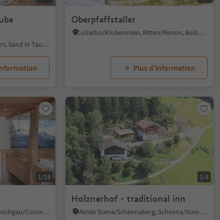
ube
Oberpfaffstaller
Collalbo/Klobenstein, Ritten/Renon, Bolzano/Bozen and environs
Campo Tures/Sand in Taufers, Sand in Taufers/Campo Tures, Ahrntal/Valle Aurina
information
Plus d’information
1/18
1/4
Holznerhof - traditional inn
Resia/Reschen, Graun im Vinschgau/Curon Venosta, Vinschgau/Val Venosta
Monte Scena/Schennaberg, Schenna/Scena, Meran/Merano and environs