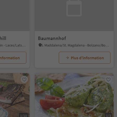
ill
Baumannhof
S. Martino al Monte/St. Martin - Laces/Latsch, Latsch/Laces, Vinschgau/Val Venosta
S. Maddalena/St. Magdalena - Bolzano/Bozen, Bolzano/Bozen, Bolzano/Bozen and environs
information
Plus d’information
1/10
1/3