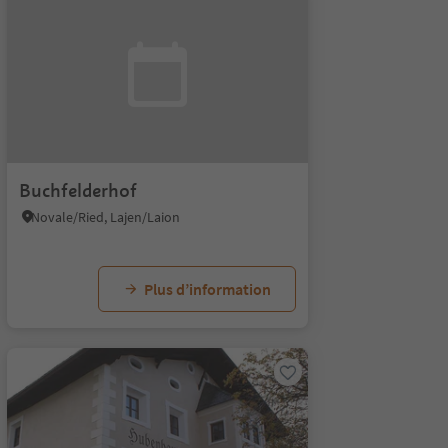
Buchfelderhof
Novale/Ried, Lajen/Laion
Plus d’information