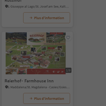
Rösslhof
S. Giuseppe al Lago/St. Josef am See, Kaltern an der Weinstraße/Caldaro sulla Strada del Vino, Alto Adige Wine Road
Plus d’information
1/9
Reierhof- Farmhouse Inn
S. Maddalena/St. Magdalena - Casies/Gsies, Gsies/Valle di Casies
Plus d’information