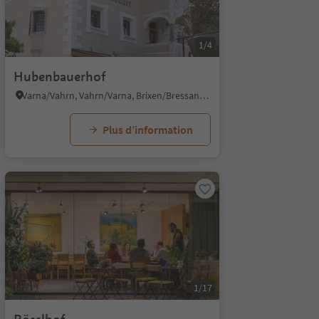
1/4
Hubenbauerhof
Varna/Vahrn, Vahrn/Varna, Brixen/Bressanone and environs
Plus d’information
1/17