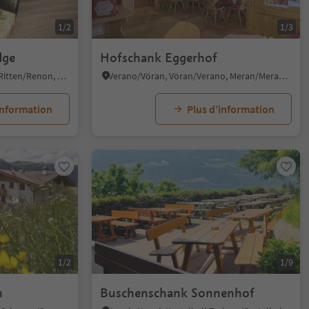
1/2
1/3
dge
Hofschank Eggerhof
Soprabolzano/Oberbozen, Ritten/Renon, Bolzano/Bozen and environs
Verano/Vöran, Vöran/Verano, Meran/Merano and environs
information
Plus d’information
1/2
1/9
n
Buschenschank Sonnenhof