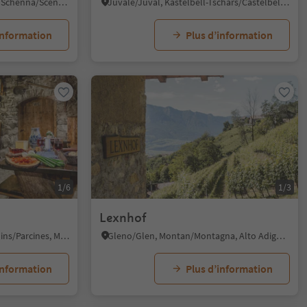
Monte Scena/Schennaberg, Schenna/Scena, Meran/Merano and environs
Juvale/Juval, Kastelbell-Tschars/Castelbello-Ciardes, Vinschgau/Val Venosta
information
Plus d’information
1/6
1/3
Lexnhof
Parcines/Partschins, Partschins/Parcines, Meran/Merano and environs
Gleno/Glen, Montan/Montagna, Alto Adige Wine Road
information
Plus d’information