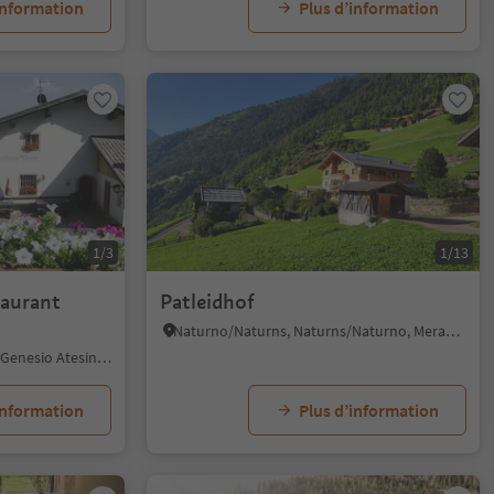
information
Plus d’information
1/3
1/13
taurant
Patleidhof
Naturno/Naturns, Naturns/Naturno, Meran/Merano and environs
Nobls/Nobls, Jenesien/San Genesio Atesino, Bolzano/Bozen and environs
information
Plus d’information