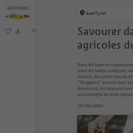
Sud-Tyrol
Savourer da
lien menu
favori
lien utilisateur
agricoles d
Dans les tavernes paysannes 
Dans les salles rustiques, o
maison, des plats chauds et 
"Törggelen" annuel dans le
décennies, les paysans ouvre
accompagné de plats typique
236
Résultats