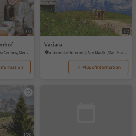
1/3
1/2
enhof
Vaciara
Cermes/Tscherms, Tscherms/Cermes, Meran/Merano and environs
Antermoia/Untermoj, San Martin /San Martino, Dolomites Region Kronplatz/Plan de Corones
information
Plus d’information
1/20