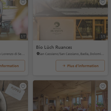
1/7
1/5
Bio Lüch Ruances
Palù/Moos, St.Lorenzen/San Lorenzo di Sebato, Dolomites Region Kronplatz/Plan de Corones
San Cassiano/San Cassiano, Badia, Dolomites Region Alta Badia
information
Plus d’information