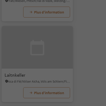
Prati/Wiesen, Pfitsch/Val di Vizze, Sterzing/Vipiteno and environs
Plus d’information
Laitnkeller
Aica di Fiè/Völser Aicha, Völs am Schlern/Fiè allo Sciliar, Dolomites Region Seiser Alm
Plus d’information