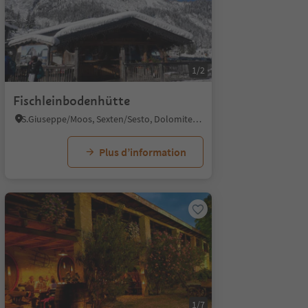
1/2
Fischleinbodenhütte
S.Giuseppe/Moos, Sexten/Sesto, Dolomites Region 3 Zinnen
Plus d’information
1/7