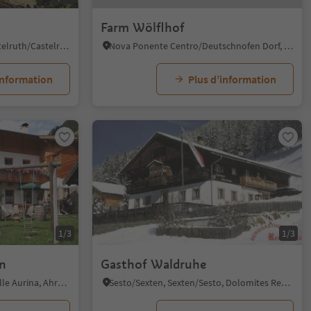
Farm Wölflhof
Alpe di Siusi/Seiseralm, Kastelruth/Castelrotto, Dolomites Region Seiser Alm
Nova Ponente Centro/Deutschnofen Dorf, Deutschnofen/Nova Ponente, Dolomites Region Eggental
information
Plus d’information
1/3
1/3
n
Gasthof Waldruhe
Lutago/Luttach, Ahrntal/Valle Aurina, Ahrntal/Valle Aurina
Sesto/Sexten, Sexten/Sesto, Dolomites Region 3 Zinnen