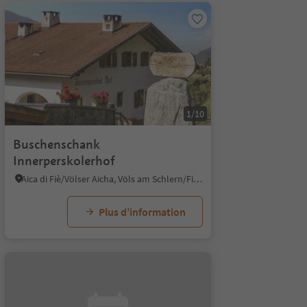
1/10
Buschenschank
Innerperskolerhof
Aica di Fiè/Völser Aicha, Völs am Schlern/Fiè allo Sciliar, Dolomites Region Seiser Alm
Plus d’information