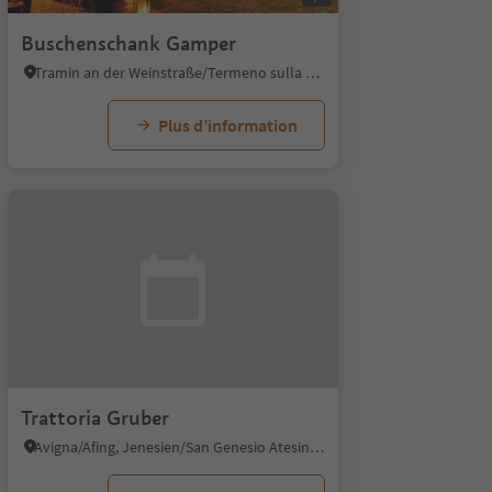
Buschenschank Gamper
Tramin an der Weinstraße/Termeno sulla Strada del Vino, Alto Adige Wine Road
Plus d’information
Trattoria Gruber
Avigna/Afing, Jenesien/San Genesio Atesino, Bolzano/Bozen and environs