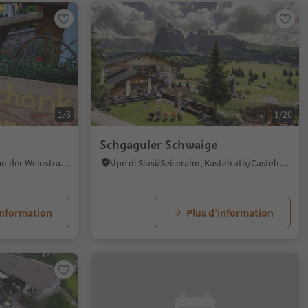
1/3
1/20
Schgaguler Schwaige
Entiklar/Niclara, Kurtatsch an der Weinstraße/Cortaccia sulla Strada del Vino, Alto Adige Wine Road
Alpe di Siusi/Seiseralm, Kastelruth/Castelrotto, Dolomites Region Seiser Alm
information
Plus d’information