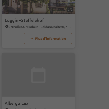
1/2
Luggin–Steffelehof
S. Nicolò/St. Nikolaus - Caldaro/Kaltern, Kaltern an der Weinstraße/Caldaro sulla Strada del Vino, Alto Adige Wine Road
Plus d’information
Albergo Lex