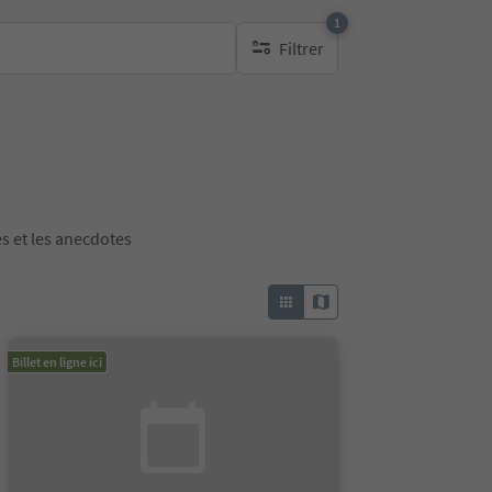
1
Filtrer
1 filtre actif
s et les anecdotes
Billet en ligne ici