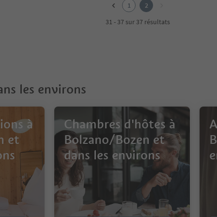
1
2
31 - 37 sur 37 résultats
ns les environs
ions à
Chambres d'hôtes à
A
n et
Bolzano/Bozen et
B
ons
dans les environs
e