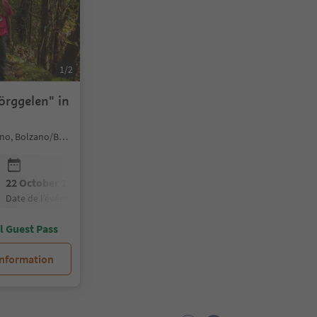
1/2
örggelen" in
Jenesien/San Genesio Atesino, Bolzano/Bozen and environs
22 October 2026
29 October 2026
date de l’événement
date de l’événement
ol Guest Pass
information