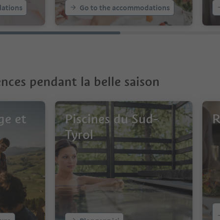
ations
Go to the accommodations
nces pendant la belle saison
ge et
Piscines du Sud-
R
Tyrol