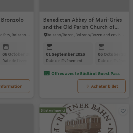
 Bronzolo
Benedictan Abbey of Muri-Gries
and the Old Parish Church of
Gries (Italian-Germ)
Bronzolo/Branzoll, Laives/Leifers, Bolzano/Bozen and environs
Bolzano/Bozen, Bolzano/Bozen and environs
06 October 2026
01 September 2026
06 October 2026
date de l’événement
date de l’événement
date de l’événemen
Offres avec le Südtirol Guest Pass
information
Acheter billet
Billet en ligne ici