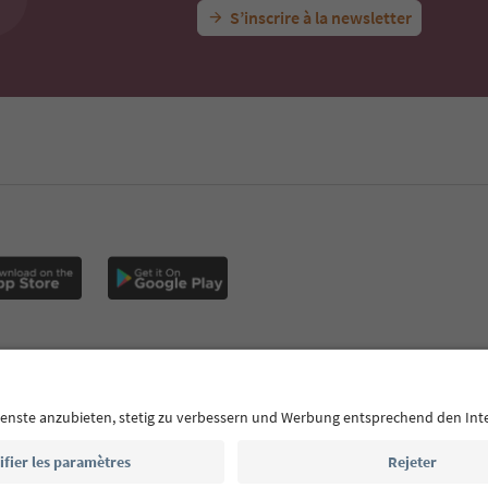
S’inscrire à la newsletter
e
MICE
Politique de confidentialité
Conditions générales
Empr
s de nous
Déclaration d’accessibilité
South Tyrol B2B