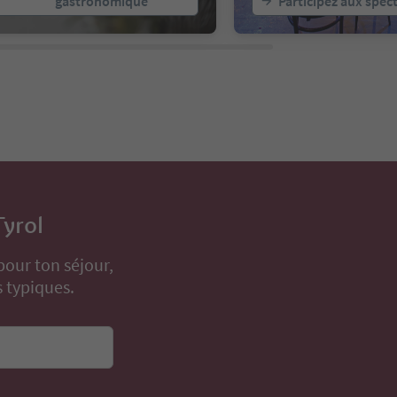
gastronomique
Participez aux spec
Tyrol
pour ton séjour,
 typiques.