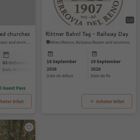
1/3
ted churches
Rittner Bahnl Tag - Railway Day
Bolzano/Bozen, Bolzano/Bozen and environs
Ritten/Renon, Bolzano/Bozen and environs
18 September
19 September
03 October 2026
2026
2026
date de l’événement
date de début
date de fin
ol Guest Pass
heter billet
Acheter billet