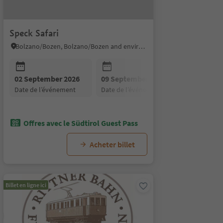
Speck Safari
Bolzano/Bozen, Bolzano/Bozen and environs
02 September 2026
09 September 2026
16 Septem
date de l’événement
date de l’événement
date de l’
t
Offres avec le Südtirol Guest Pass
Acheter billet
Billet en ligne ici