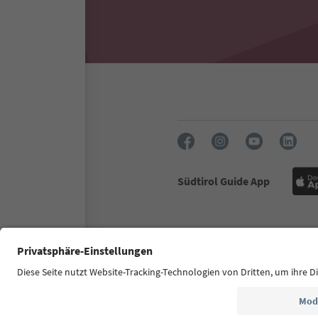
Südtirol Guide App
FAQ
Contactez-nous
Press
Commission film
À propo
© 2026 IDM Südtirol