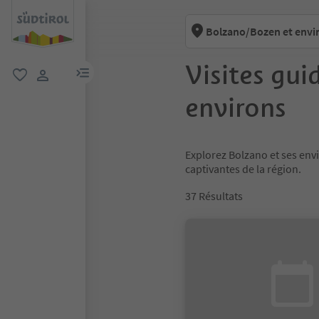
Bolzano/Bozen et envi
Visites gui
lien menu
favori
lien utilisateur
environs
Explorez Bolzano et ses env
captivantes de la région.
37
Résultats