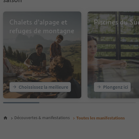
12
13
14
Chalets d'alpage et
Piscines du Su
15
16
refuges de montagne
17
18
19
20
21
22
23
24
25
Choississez la meilleure
Plongenz ici
26
27
28
29
30
Découvertes & manifestations
Toutes les manifestations
31
32
33