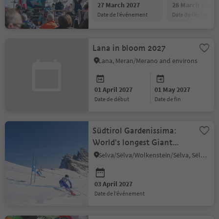
27 March 2027
28 March 2027
date de l’événement
date de l’événeme
Lana in bloom 2027
Lana, Meran/Merano and environs
01 April 2027
01 May 2027
date de début
date de fin
Südtirol Gardenissima:
World's longest Giant
Slalom
Selva/Sëlva/Wolkenstein/Sëlva, Sëlva/Selva di Val Gardena, Dolomites Region Val Gardena
03 April 2027
date de l’événement