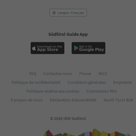
57
58
Langue : Français
59
60
61
Südtirol Guide App
62
63
64
65
66
67
68
FAQ
Contactez-nous
Presse
MICE
69
Politique de confidentialité
Conditions générales
Empreinte
70
71
Politique relative aux cookies
Commission film
72
À propos de nous
Déclaration d’accessibilité
South Tyrol B2B
73
74
75
© 2026 IDM Südtirol
76
77
78