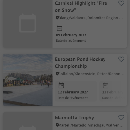
Carnival Highlight "Fire
on Snow"
Olang/Valdaora, Dolomites Region Kronplatz/Plan de Corones
09 February 2027
date de l’événement
European Pond Hockey
Championship
Collalbo/Klobenstein, Ritten/Renon, Bolzano/Bozen and environs
12 February 2027
13 February 20
date de l’événement
date de l’événeme
Marmotta Trophy
Martell/Martello, Vinschgau/Val Venosta