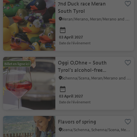
7nd Duck race Meran
South Tyrol
Meran/Merano, Meran/Merano and environs
03 April 2027
date de l’événement
Oggi O,Ohne – South
Billet en ligne ici
Tyrol’s alcohol-free
testival
Schenna/Scena, Meran/Merano and environs
03 April 2027
date de l’événement
Flavors of spring
Scena/Schenna, Schenna/Scena, Meran/Merano and environs