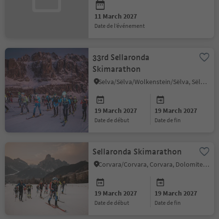
11 March 2027
date de l’événement
33rd Sellaronda
Skimarathon
Selva/Sëlva/Wolkenstein/Sëlva, Sëlva/Selva di Val Gardena, Dolomites Region Val Gardena
19 March 2027
19 March 2027
date de début
date de fin
Sellaronda Skimarathon
Corvara/Corvara, Corvara, Dolomites Region Alta Badia
19 March 2027
19 March 2027
date de début
date de fin