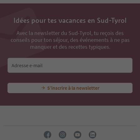
34
35
36
Idées pour tes vacances en Sud-Tyrol
37
38
Avec la newsletter du Sud-Tyrol, tu reçois des
39
conseils pour ton séjour, des événements à ne pas
40
41
manquer et des recettes typiques.
42
43
44
Adresse e-mail
45
46
47
S’inscrire à la newsletter
48
49
50
51
52
53
54
55
56