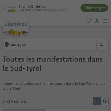
Südtirol Guide App
Télécharger
Le guide de voyage numérique du Sud-Tyrol
lie
favori
lien util
Sud-Tyrol
aucun fi
Toutes les manifestations dans
le Sud-Tyrol
L'agenda de toutes les manifestations dans le Sud-Tyrol en un
coup d'œil
3072
Résultats