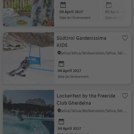
04 April 2027
05 April 2027
date de l’événement
date de l’événeme
Südtirol Gardenissima
KIDS
Selva/Sëlva/Wolkenstein/Sëlva, Sëlva/Selva di Val Gardena, Dolomites Region Val Gardena
04 April 2027
date de l’événement
Lockenfest by the Freeride
Club Gherdeina
Selva/Sëlva/Wolkenstein/Sëlva, Sëlva/Selva di Val Gardena, Dolomites Region Val Gardena
04 April 2027