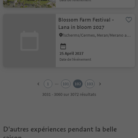
Blossom Farm Festival -
Lana in bloom 2027
Tscherms/Cermes, Meran/Merano and environs
25 April 2027
date de l’événement
1
2
...
1
101
102
103
3
4
3031 - 3060 sur 3072 résultats
5
6
7
8
9
D'autres expériences pendant la belle
10
11
saison