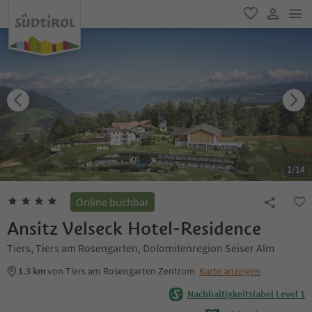
men
favorit
user lin
1
/
14
Online buchbar
Ansitz Velseck Hotel-Residence
Tiers, Tiers am Rosengarten, Dolomitenregion Seiser Alm
1.3 km
von Tiers am Rosengarten Zentrum
Karte anzeigen
Nachhaltigkeitslabel Level 1