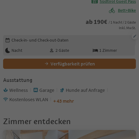
Südtirol Guest Pass
Bett+Bike
ab
190
€
/ 1 Nacht / 2 Gäste
Inkl. MwSt.
Buchungsdetails bearbeiten
Check-in- und Check-out-Daten
Nacht
2
Gäste
1
Zimmer
Verfügbarkeit prüfen
Ausstattung
Wellness
Garage
Hunde auf Anfrage
Kostenloses WLAN
+ 43 mehr
Zimmer entdecken