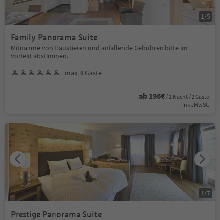
1
/
5
Family Panorama Suite
Mitnahme von Haustieren und anfallende Gebühren bitte im
Vorfeld abstimmen.
max. 6 Gäste
ab 196€
/ 1 Nacht / 2 Gäste
Inkl. MwSt.
1
/
7
Prestige Panorama Suite