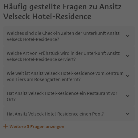
Häufig gestellte Fragen zu
Ansitz
Velseck Hotel-Residence
Welches sind die Check-in Zeiten der Unterkunft Ansitz
Velseck Hotel-Residence?
Welche Art von Frühstück wird in der Unterkunft Ansitz
Velseck Hotel-Residence serviert?
Wie weit ist Ansitz Velseck Hotel-Residence vom Zentrum
von Tiers am Rosengarten entfernt?
Hat Ansitz Velseck Hotel-Residence ein Restaurant vor
Ort?
Hat Ansitz Velseck Hotel-Residence einen Pool?
Weitere
3
Fragen anzeigen
Sind Haustiere in der Unterkunft Ansitz Velseck Hotel-
Erhalten die Gäste von Ansitz Velseck Hotel-Residence
Welche Services bietet Ansitz Velseck Hotel-Residence?
Residence erlaubt?
einen Südtirol Guestpass?