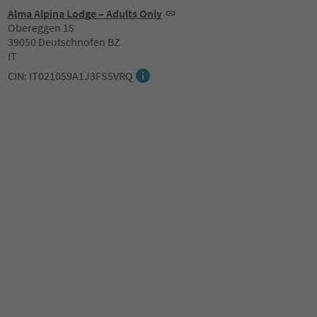
Alma Alpina Lodge – Adults Only
Obereggen 15
39050 Deutschnofen BZ
IT
CIN: IT021059A1J3FS5VRQ