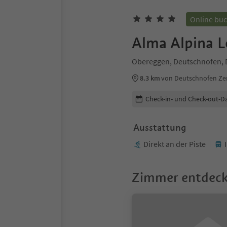
Online bu
Alma Alpina L
Obereggen, Deutschnofen, 
8.3 km
von Deutschnofen Z
Buchungsdetails bearbeiten
Check-in- und Check-out-D
Ausstattung
Direkt an der Piste
Zimmer entdec