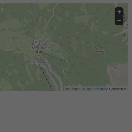
+
−
Leaflet
|
©
OpenStreetMap
Contributors