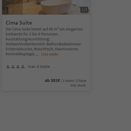
1
/
3
Cima Suite
Die Cima Suite bietet auf 40 m² ein elegantes
Ambiente für 2 bis 4 Personen.
Ausstattung:Ausrichtung:
SüdwestAußenbereich: BalkonBadezimmer:
Erlebnisdusche, Waschtisch, Haartrockner,
Kosmetikspiegel,
...
Lies mehr
max. 4 Gäste
ab 382€
/ 1 Nacht / 2 Gäste
Inkl. MwSt.