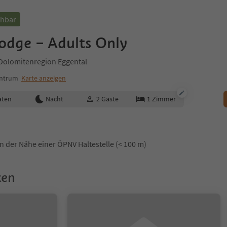
chbar
odge – Adults Only
Dolomitenregion Eggental
entrum
Karte anzeigen
aten
Nacht
2
Gäste
1
Zimmer
In der Nähe einer ÖPNV Haltestelle (< 100 m)
ken