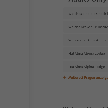
Welches sind die Check-
Welche Art von Frühstück
Wie weit ist Alma Alpin
Hat Alma Alpina Lodge – 
Hat Alma Alpina Lodge –
Weitere
3
Fragen anzeig
Sind Haustiere in der Un
Welche Services bietet 