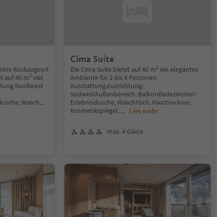
Cima Suite
rfekte Rückzugsort
Die Cima Suite bietet auf 40 m² ein elegantes
t auf 40 m² viel
Ambiente für 2 bis 4 Personen.
htung Nordwest
Ausstattung:Ausrichtung:
SüdwestAußenbereich: BalkonBadezimmer:
dusche, Wasch
...
Erlebnisdusche, Waschtisch, Haartrockner,
Kosmetikspiegel,
...
Lies mehr
max. 4 Gäste