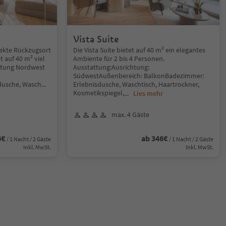
Vista Suite
rfekte Rückzugsort
Die Vista Suite bietet auf 40 m² ein elegantes
t auf 40 m² viel
Ambiente für 2 bis 4 Personen.
htung Nordwest
Ausstattung:Ausrichtung:
SüdwestAußenbereich: BalkonBadezimmer:
dusche, Wasch
...
Erlebnisdusche, Waschtisch, Haartrockner,
Kosmetikspiegel,
...
Lies mehr
max. 4 Gäste
6€
ab 346€
/ 1 Nacht / 2 Gäste
/ 1 Nacht / 2 Gäste
Inkl. MwSt.
Inkl. MwSt.