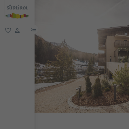
menu link
favorit
user link