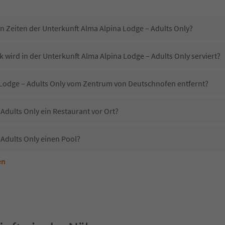
in Zeiten der Unterkunft Alma Alpina Lodge – Adults Only?
 wird in der Unterkunft Alma Alpina Lodge – Adults Only serviert?
a Lodge – Adults Only vom Zentrum von Deutschnofen entfernt?
Adults Only ein Restaurant vor Ort?
 Adults Only einen Pool?
en
terkunft Alma Alpina Lodge – Adults Only erlaubt?
Alma Alpina Lodge – Adults Only?
Erhalten die Gäste von Alma Alpina Lodge – Adults Only einen Südtirol Guestpass?