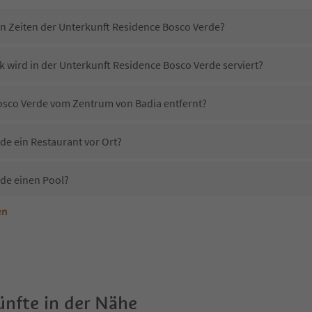
in Zeiten der Unterkunft Residence Bosco Verde?
k wird in der Unterkunft Residence Bosco Verde serviert?
Bosco Verde vom Zentrum von Badia entfernt?
de ein Restaurant vor Ort?
de einen Pool?
en
nterkunft Residence Bosco Verde erlaubt?
Residence Bosco Verde?
Erhalten die Gäste von Residence Bosco Verde einen Südtirol Guestpass?
nfte in der Nähe