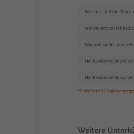
Welches sind die Check-
Welche Art von Frühstüc
Wie weit ist Residence 
Hat Residence Bosco Ver
Hat Residence Bosco Ver
Weitere
3
Fragen anzeig
Sind Haustiere in der U
Welche Services bietet 
Weitere Unterkü