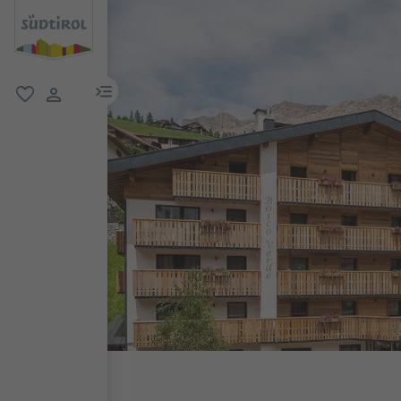
menu link
favorit
user link