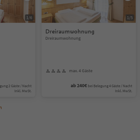
1
/
6
1
/
5
Dreiraumwohnung
Dreiraumwohnung
max. 4 Gäste
ab 240€
gung 2 Gäste / Nacht
bei Belegung 4 Gäste / Nacht
Inkl. MwSt.
Inkl. MwSt.
n