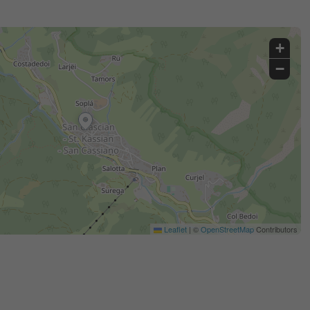
+
−
Leaflet
|
©
OpenStreetMap
Contributors