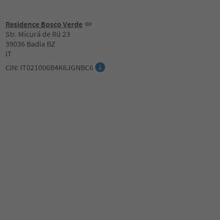
Residence Bosco Verde
Str. Micurá de Rü 23
39036 Badia BZ
IT
CIN: IT021006B4K6JGNBC6