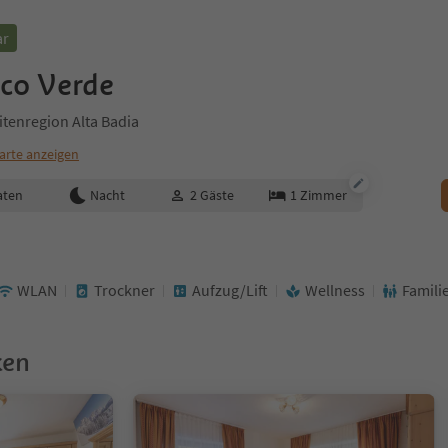
ar
co Verde
tenregion Alta Badia
arte anzeigen
aten
Nacht
2
Gäste
1
Zimmer
WLAN
Trockner
Aufzug/Lift
Wellness
Famili
ken