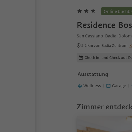
Online buchb
Residence Bos
San Cassiano, Badia, Dolomi
5.2 km
von Badia Zentrum
K
Buchungsdetails bearbeiten
Check-in- und Check-out-D
Ausstattung
Wellness
Garage
Zimmer entdec