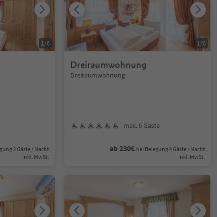
1
/
6
1
/
6
Dreiraumwohnung
Dreiraumwohnung
max. 6 Gäste
ab 230€
gung 2 Gäste / Nacht
bei Belegung 4 Gäste / Nacht
Inkl. MwSt.
Inkl. MwSt.