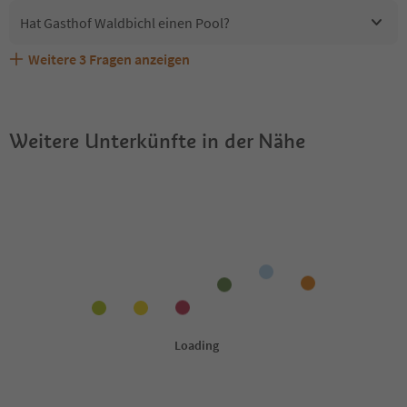
Hat Gasthof Waldbichl einen Pool?
Weitere
3
Fragen anzeigen
Sind Haustiere in der Unterkunft Gasthof Waldbichl
Erhalten die Gäste von Gasthof Waldbichl einen Südtirol
Welche Services bietet Gasthof Waldbichl?
erlaubt?
Guestpass?
Weitere Unterkünfte in der Nähe