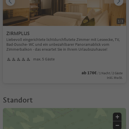
1
/
3
ZIRMPLUS
Liebevoll eingerichtete lichtdurchflutete Zimmer mit Leseecke, TV,
Bad-Dusche- WC und ein unbezahlbarer Panoramablick vom
Zimmerbalkon - das erwartet Sie in Ihrem Urlaubszuhause!
max. 5 Gäste
ab 176€
/ 1 Nacht / 2 Gäste
Inkl. MwSt.
Standort
+
−