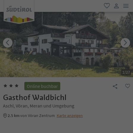
men
favorit
user lin
1
/
27
Online buchbar
Gasthof Waldbichl
Aschl, Vöran, Meran und Umgebung
2.5 km
von Vöran Zentrum
Karte anzeigen