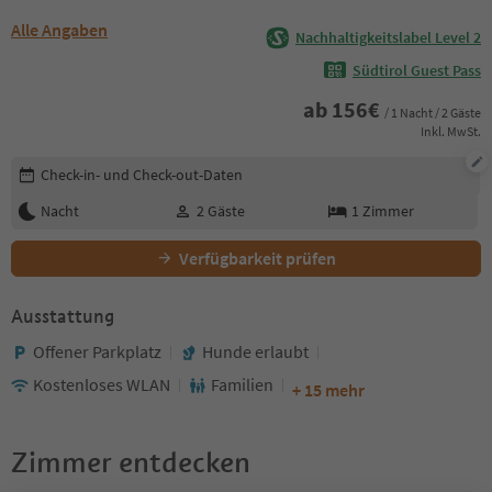
Alle Angaben
Nachhaltigkeitslabel Level 2
Südtirol Guest Pass
ab
156
€
/ 1 Nacht / 2 Gäste
Inkl. MwSt.
Buchungsdetails bearbeiten
Check-in- und Check-out-Daten
Nacht
2
Gäste
1
Zimmer
Verfügbarkeit prüfen
Ausstattung
Offener Parkplatz
Hunde erlaubt
Kostenloses WLAN
Familien
+ 15 mehr
Zimmer entdecken