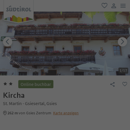
men
favorit
user lin
1
/
17
Online buchbar
Kircha
St. Martin - Gsiesertal, Gsies
262 m
von Gsies Zentrum
Karte anzeigen