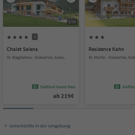
1
/
30
S
Chalet Salena
Residence Kahn
St. Magdalena - Gsiesertal, Gsies,
St. Martin - Gsiesertal, Gsi
Südtirol Guest Pass
Südtir
ab
219
€
Unterkünfte in der Umgebung