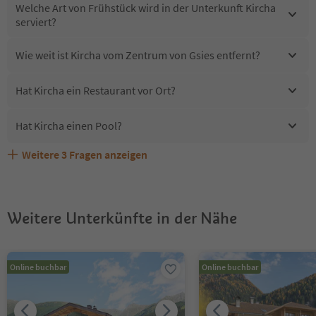
Welche Art von Frühstück wird in der Unterkunft Kircha
serviert?
Wie weit ist Kircha vom Zentrum von Gsies entfernt?
Hat Kircha ein Restaurant vor Ort?
Hat Kircha einen Pool?
Weitere
3
Fragen anzeigen
Sind Haustiere in der Unterkunft Kircha erlaubt?
Welche Services bietet Kircha?
Erhalten die Gäste von Kircha einen Südtirol Guestpass?
Weitere Unterkünfte in der Nähe
Online buchbar
Online buchbar