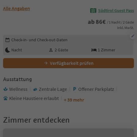
Alle Angaben
Südtirol Guest Pass
ab
86
€
/ 1 Nacht / 2 Gäste
Inkl. MwSt.
Buchungsdetails bearbeiten
Check-in- und Check-out-Daten
Nacht
2
Gäste
1
Zimmer
Verfügbarkeit prüfen
Ausstattung
Wellness
Zentrale Lage
Offener Parkplatz
Kleine Haustiere erlaubt
+ 39 mehr
Zimmer entdecken