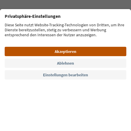
Gsiesertal - Welsberg - Taisten
Kircha
Sprache: Deutsch
FAQ
Kontakt
Presse
MICE
Datenschutzerklärung
AGB
Impressum
Cookie Policy
Film commission
Über uns
Zugänglichkeitserklärung
Südtirol B2B
© 2026 IDM Südtirol