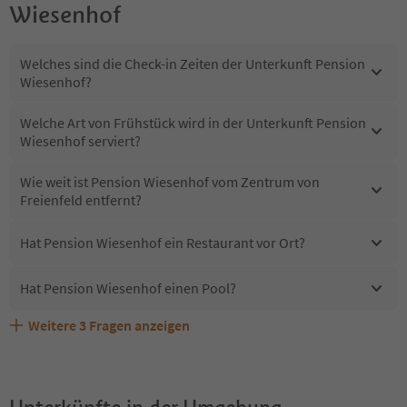
Wiesenhof
Welches sind die Check-in Zeiten der Unterkunft Pension
Wiesenhof?
Welche Art von Frühstück wird in der Unterkunft Pension
Wiesenhof serviert?
Wie weit ist Pension Wiesenhof vom Zentrum von
Freienfeld entfernt?
Hat Pension Wiesenhof ein Restaurant vor Ort?
Hat Pension Wiesenhof einen Pool?
Weitere
3
Fragen anzeigen
Sind Haustiere in der Unterkunft Pension Wiesenhof
Erhalten die Gäste von Pension Wiesenhof einen
Welche Services bietet Pension Wiesenhof?
erlaubt?
Südtirol Guestpass?
Unterkünfte in der Umgebung