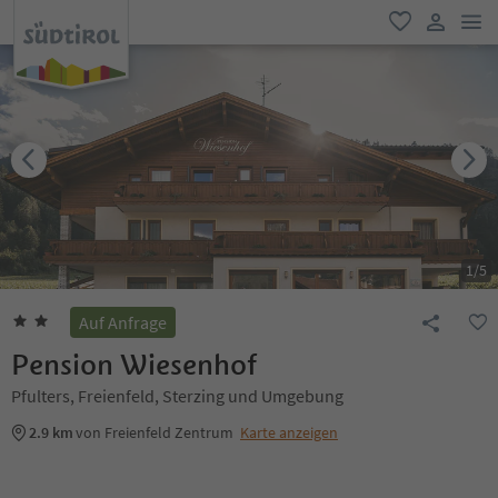
men
favorit
user lin
1
/
5
Auf Anfrage
Pension Wiesenhof
Pfulters, Freienfeld, Sterzing und Umgebung
2.9 km
von Freienfeld Zentrum
Karte anzeigen