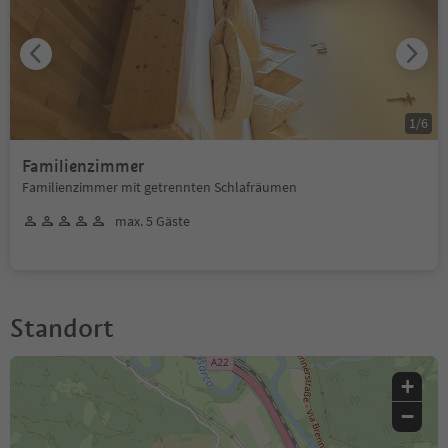
1
/
6
Familienzimmer
Familienzimmer mit getrennten Schlafräumen
max. 5 Gäste
Standort
+
−