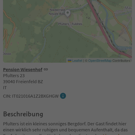
Leaflet
|
©
OpenStreetMap
Contributors
Pension Wiesenhof
Pfulters 23
39040 Freienfeld BZ
IT
CIN: IT021016A1Z2BXGHGW
Beschreibung
Pfulters ist ein kleines sonniges Bergdorf. Der Gast findet hier
einen wirklich sehr ruhigen und bequemen Aufenthalt, da das