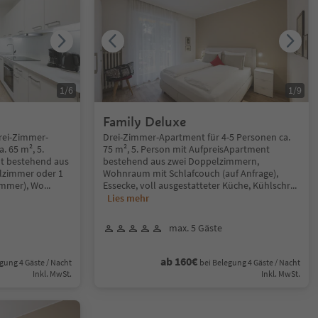
1
/
6
1
/
9
Family Deluxe
rei-Zimmer-
Drei-Zimmer-Apartment für 4-5 Personen ca.
. 65 m², 5.
75 m², 5. Person mit AufpreisApartment
t bestehend aus
bestehend aus zwei Doppelzimmern,
lzimmer oder 1
Wohnraum mit Schlafcouch (auf Anfrage),
immer), Wo
...
Essecke, voll ausgestatteter Küche, Kühlschr
...
Lies mehr
max. 5 Gäste
ab 160€
gung 4 Gäste / Nacht
bei Belegung 4 Gäste / Nacht
Inkl. MwSt.
Inkl. MwSt.