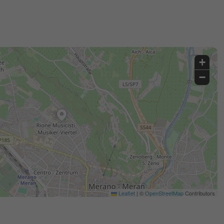
+
−
Leaflet
|
©
OpenStreetMap
Contributors