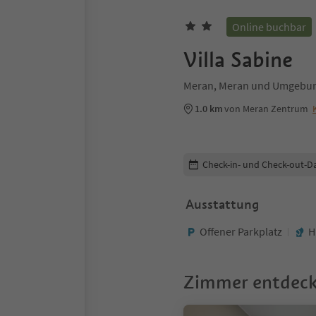
Online buchbar
Villa Sabine
Meran, Meran und Umgebu
1.0 km
von Meran Zentrum
Buchungsdetails bearbeiten
Check-in- und Check-out-D
Ausstattung
Offener Parkplatz
H
Zimmer entdec