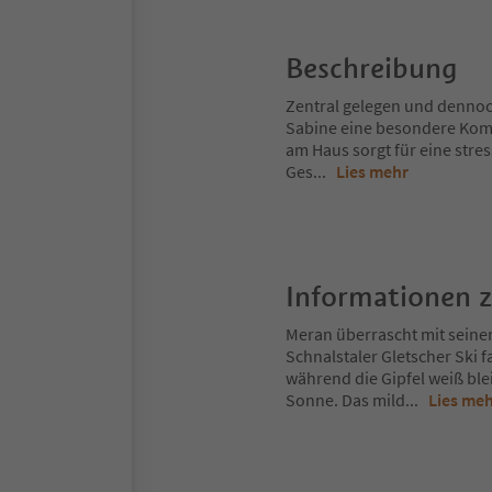
Beschreibung
Zentral gelegen und dennoch
Sabine eine besondere Komb
am Haus sorgt für eine stre
Ges
...
Lies mehr
Informationen 
Meran überrascht mit seine
Schnalstaler Gletscher Ski 
während die Gipfel weiß ble
Sonne. Das mild
...
Lies me