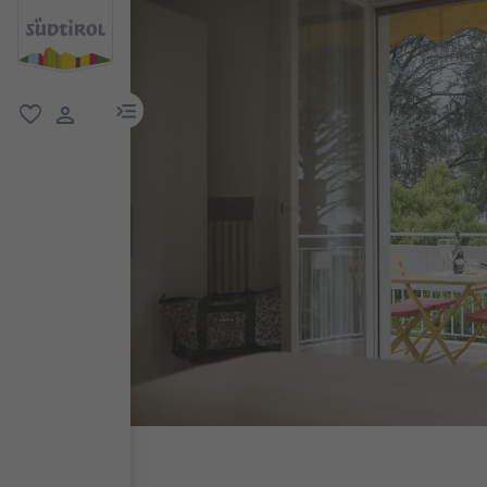
menu link
favorit
user link