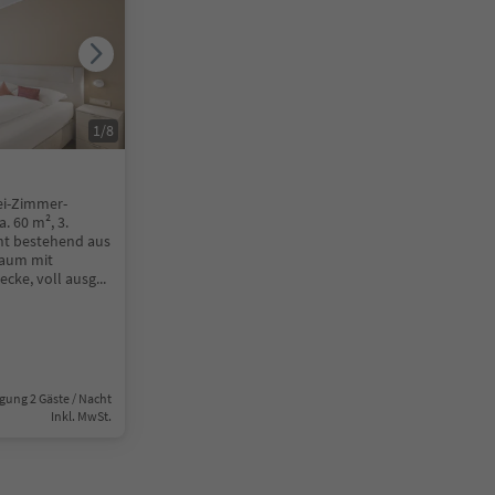
1
/
8
ei-Zimmer-
. 60 m², 3.
nt bestehend aus
aum mit
ecke, voll ausg
...
gung 2 Gäste / Nacht
Inkl. MwSt.