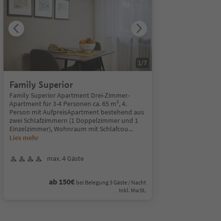
1
/
7
Family Superior
Family Superior Apartment Drei-Zimmer-
Apartment für 3-4 Personen ca. 65 m², 4.
Person mit AufpreisApartment bestehend aus
zwei Schlafzimmern (1 Doppelzimmer und 1
Einzelzimmer), Wohnraum mit Schlafcou
...
Lies mehr
max. 4 Gäste
ab 150€
bei Belegung 3 Gäste / Nacht
Inkl. MwSt.