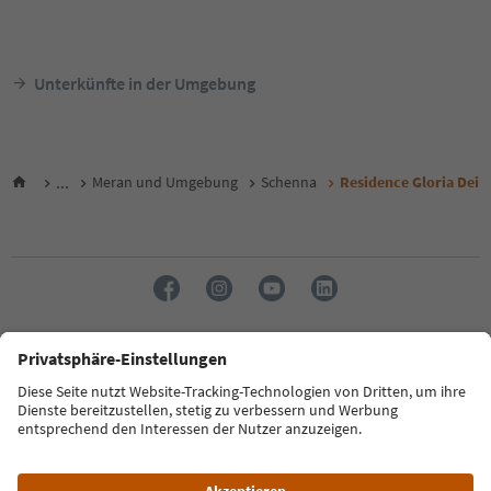
Unterkünfte in der Umgebung
...
Meran und Umgebung
Schenna
Residence Gloria Dei
Sprache: Deutsch
FAQ
Kontakt
Presse
MICE
Datenschutzerklärung
AGB
Impressum
Cookie Policy
Film commission
Über uns
Zugänglichkeitserklärung
Südtirol B2B