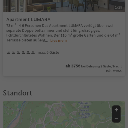
1
/
29
Apartment LUMARA
73 m² - 4-6 Personen Das Apartment LUMARA verfügt über zwei
separate Doppelbettzimmer und steht für großzügiges,
lichtdurchflutetes Wohnen. Der 110 m² große Garten und die 64 m²
Terrasse bieten außerg
...
Lies mehr
max. 6 Gäste
ab 375€
bei Belegung 2 Gäste / Nacht
Inkl. MwSt.
Standort
+
−