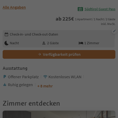
Alle Angaben
Südtirol Guest Pass
ab
225
€
1 Apartment / 1 Nacht / 2 Gäste
Inkl. MwSt.
Buchungsdetails bearbeiten
Check-in- und Check-out-Daten
Nacht
2
Gäste
1
Zimmer
Verfügbarkeit prüfen
Ausstattung
Offener Parkplatz
Kostenloses WLAN
Ruhig gelegen
+ 8 mehr
Zimmer entdecken