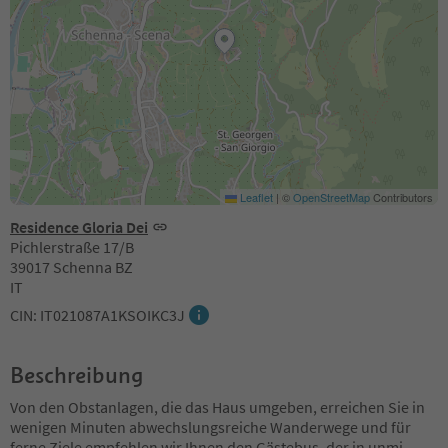
Leaflet
|
©
OpenStreetMap
Contributors
Residence Gloria Dei
Pichlerstraße 17/B
39017 Schenna BZ
IT
CIN: IT021087A1KSOIKC3J
Beschreibung
Von den Obstanlagen, die das Haus umgeben, erreichen Sie in
wenigen Minuten abwechslungsreiche Wanderwege und für
ferne Ziele empfehlen wir Ihnen den Gästebus, der in unmi
...