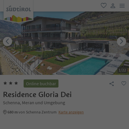
men
favorit
user lin
1
/
22
Online buchbar
Residence Gloria Dei
Schenna, Meran und Umgebung
680 m
von Schenna Zentrum
Karte anzeigen