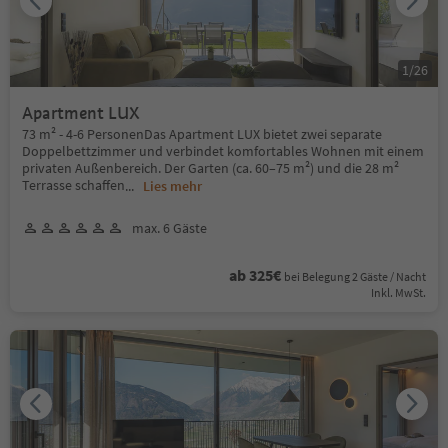
1
/
26
Apartment LUX
73 m² - 4-6 PersonenDas Apartment LUX bietet zwei separate
Doppelbettzimmer und verbindet komfortables Wohnen mit einem
privaten Außenbereich. Der Garten (ca. 60–75 m²) und die 28 m²
Terrasse schaffen
...
Lies mehr
max. 6 Gäste
ab 325€
bei Belegung 2 Gäste / Nacht
Inkl. MwSt.