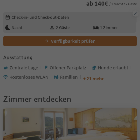
ab
140
€
/ 1 Nacht / 2 Gäste
Buchungsdetails bearbeiten
Check-in- und Check-out-Daten
Nacht
2
Gäste
1
Zimmer
Verfügbarkeit prüfen
Ausstattung
Zentrale Lage
Offener Parkplatz
Hunde erlaubt
Kostenloses WLAN
Familien
+ 21 mehr
Zimmer entdecken