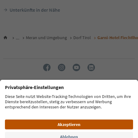
Unterkünfte in der Nähe
...
Meran und Umgebung
Dorf Tirol
Garni-Hotel Fiechtlho
Sprache: Deutsch
FAQ
Kontakt
Presse
MICE
Datenschutzerklärung
AGB
Impressum
Cookie Policy
Film commission
Über uns
Zugänglichkeitserklärung
Südtirol B2B