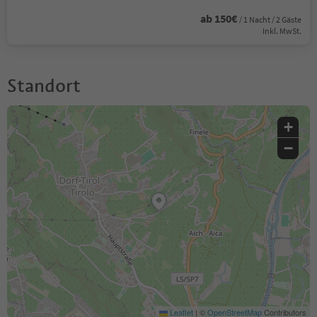
ab 150€
/ 1 Nacht / 2 Gäste
Inkl. MwSt.
Standort
+
−
Leaflet
|
©
OpenStreetMap
Contributors