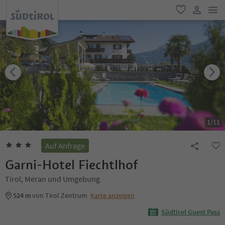
men
favorit
user lin
1
/
11
Auf Anfrage
Garni-Hotel Fiechtlhof
Tirol, Meran und Umgebung
524 m
von Tirol Zentrum
Karte anzeigen
Südtirol Guest Pass