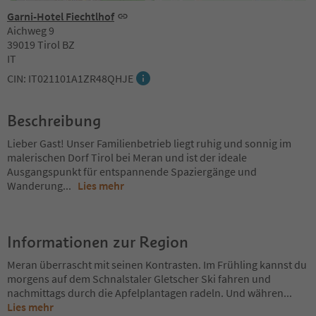
Garni-Hotel Fiechtlhof
Aichweg 9
39019 Tirol BZ
IT
CIN: IT021101A1ZR48QHJE
Beschreibung
Lieber Gast! Unser Familienbetrieb liegt ruhig und sonnig im
malerischen Dorf Tirol bei Meran und ist der ideale
Ausgangspunkt für entspannende Spaziergänge und
Wanderung
...
Lies mehr
Informationen zur Region
Meran überrascht mit seinen Kontrasten. Im Frühling kannst du
morgens auf dem Schnalstaler Gletscher Ski fahren und
nachmittags durch die Apfelplantagen radeln. Und währen
...
Lies mehr