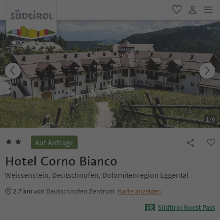
men
favorit
user lin
1
/
9
Auf Anfrage
Hotel Corno Bianco
Weissenstein, Deutschnofen, Dolomitenregion Eggental
2.7 km
von Deutschnofen Zentrum
Karte anzeigen
Südtirol Guest Pass