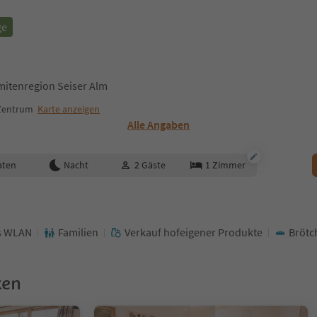
ge
mitenregion Seiser Alm
 Zentrum
Karte anzeigen
Alle Angaben
aten
Nacht
2
Gäste
1
Zimmer
s WLAN
Familien
Verkauf hofeigener Produkte
Brötc
ken