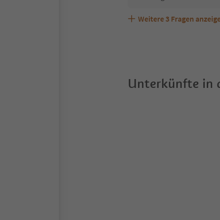
Weitere
3
Fragen anzeig
Sind Haustiere in der Un
Welche Services bietet R
Unterkünfte in