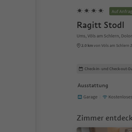
Auf Anfra
Ragitt Stodl
Ums, Völs am Schlern, Dolo
2.0 km
von Völs am Schlern
Buchungsdetails bearbeiten
Check-in- und Check-out-D
Ausstattung
Garage
Kostenlose
Zimmer entdec