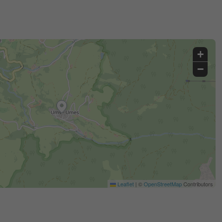
+
−
Leaflet
|
©
OpenStreetMap
Contributors