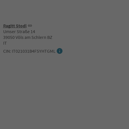
Ragitt Stodl
Umser Straße 14
39050 Völs am Schlern BZ
IT
CIN: IT021031B4FSYHTGML