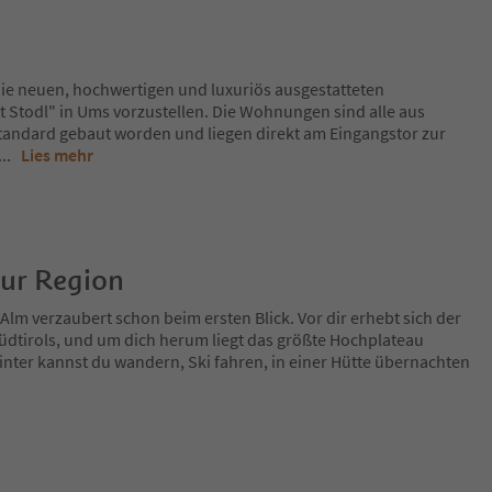
die neuen, hochwertigen und luxuriös ausgestatteten
 Stodl" in Ums vorzustellen. Die Wohnungen sind alle aus
tandard gebaut worden und liegen direkt am Eingangstor zur
...
Lies mehr
zur Region
Alm verzaubert schon beim ersten Blick. Vor dir erhebt sich der
üdtirols, und um dich herum liegt das größte Hochplateau
ter kannst du wandern, Ski fahren, in einer Hütte übernachten