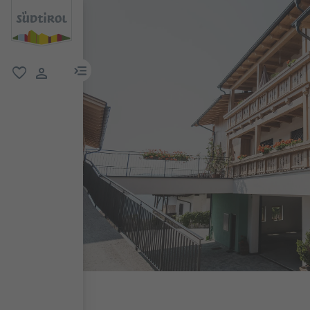
menu link
favorit
user link