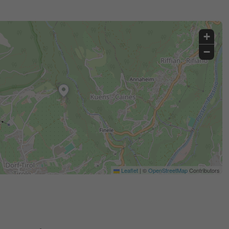
+
−
Leaflet
|
©
OpenStreetMap
Contributors