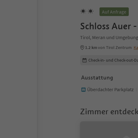
Auf Anfrage
Schloss Auer 
Tirol, Meran und Umgebun
1.2 km
von Tirol Zentrum
Ka
Buchungsdetails bearbeiten
Check-in- und Check-out-D
Ausstattung
Überdachter Parkplatz
Zimmer entdec