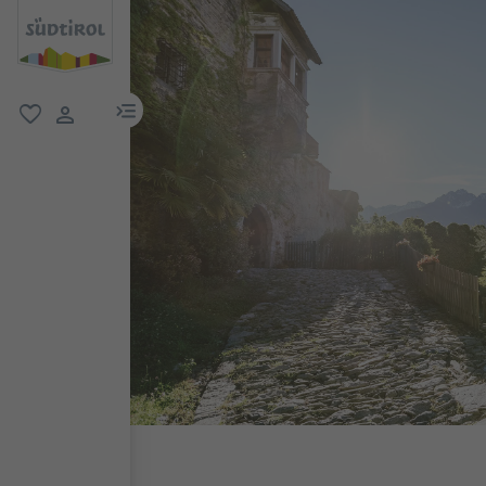
menu link
favorit
user link