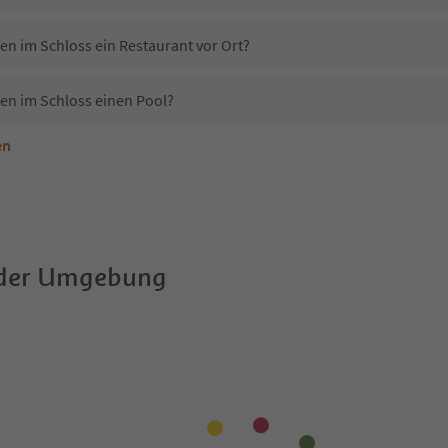
en im Schloss ein Restaurant vor Ort?
en im Schloss einen Pool?
en
nterkunft Schloss Auer - Wohnen im Schloss erlaubt?
Schloss Auer - Wohnen im Schloss?
Erhalten die Gäste von Schloss Auer - Wohnen im Schloss einen Südtirol Guestpass?
 der Umgebung