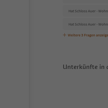
Hat Schloss Auer - Wohn
Hat Schloss Auer - Wohn
Weitere
3
Fragen anzeig
Sind Haustiere in der U
Welche Services bietet 
Unterkünfte in