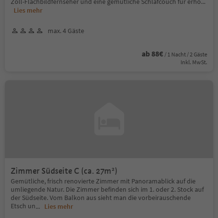
Zoll-Flachbildfernseher und eine gemütliche Schlafcouch für erho
...
Lies mehr
max. 4 Gäste
ab 88€
/ 1 Nacht / 2 Gäste
Inkl. MwSt.
Zimmer Südseite C (ca. 27m²)
Gemütliche, frisch renovierte Zimmer mit Panoramablick auf die
umliegende Natur. Die Zimmer befinden sich im 1. oder 2. Stock auf
der Südseite. Vom Balkon aus sieht man die vorbeirauschende
Etsch un
...
Lies mehr