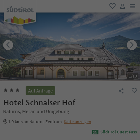
men
favorit
user lin
1
/
10
Auf Anfrage
Hotel Schnalser Hof
Naturns, Meran und Umgebung
1.9 km
von Naturns Zentrum
Karte anzeigen
Südtirol Guest Pass