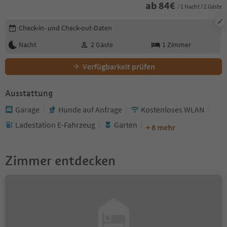
ab
84
€
/ 1 Nacht / 2 Gäste
Buchungsdetails bearbeiten
Check-in- und Check-out-Daten
Nacht
2
Gäste
1
Zimmer
Verfügbarkeit prüfen
Ausstattung
Garage
Hunde auf Anfrage
Kostenloses WLAN
Ladestation E-Fahrzeug
Garten
+ 6 mehr
Zimmer entdecken