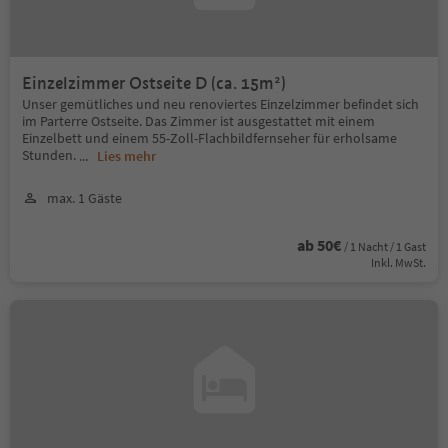
Einzelzimmer Ostseite D (ca. 15m²)
Unser gemütliches und neu renoviertes Einzelzimmer befindet sich
im Parterre Ostseite. Das Zimmer ist ausgestattet mit einem
Einzelbett und einem 55-Zoll-Flachbildfernseher für erholsame
Stunden.
...
Lies mehr
max. 1 Gäste
ab 50€
/ 1 Nacht / 1 Gast
Inkl. MwSt.