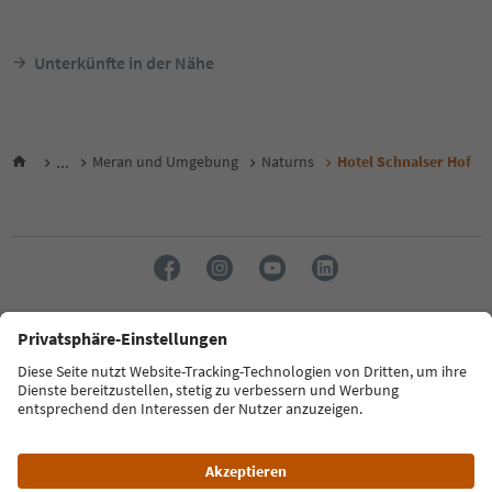
Unterkünfte in der Nähe
...
Meran und Umgebung
Naturns
Hotel Schnalser Hof
Sprache: Deutsch
FAQ
Kontakt
Presse
MICE
Datenschutzerklärung
AGB
Impressum
Cookie Policy
Film commission
Über uns
Zugänglichkeitserklärung
Südtirol B2B