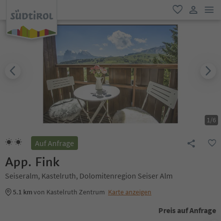
men
favorit
user lin
1
/
6
Auf Anfrage
App. Fink
Seiseralm, Kastelruth, Dolomitenregion Seiser Alm
5.1 km
von Kastelruth Zentrum
Karte anzeigen
Preis auf Anfrage