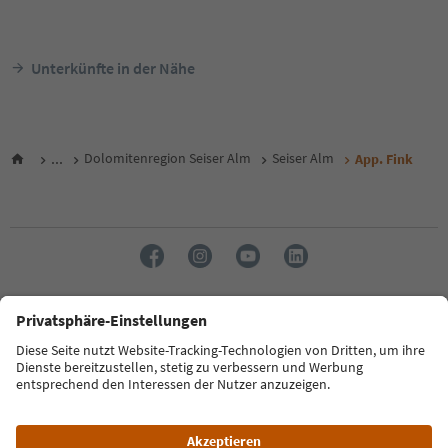
Unterkünfte in der Nähe
...
Dolomitenregion Seiser Alm
Seiser Alm
App. Fink
Sprache: Deutsch
FAQ
Kontakt
Presse
MICE
Datenschutzerklärung
AGB
Impressum
Cookie Policy
Film commission
Über uns
Zugänglichkeitserklärung
Südtirol B2B