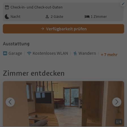
Buchungsdetails bearbeiten
Check-in- und Check-out-Daten
Nacht
2
Gäste
1
Zimmer
Verfügbarkeit prüfen
Ausstattung
Garage
Kostenloses WLAN
Wandern
+ 7 mehr
Zimmer entdecken
1
/
4