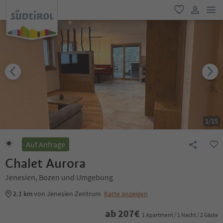
men
favorit
user lin
1
/
15
Auf Anfrage
Chalet Aurora
Jenesien, Bozen und Umgebung
2.1 km
von Jenesien Zentrum
Karte anzeigen
ab
207
€
1 Apartment / 1 Nacht / 2 Gäste