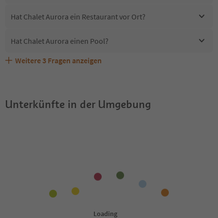
Hat Chalet Aurora ein Restaurant vor Ort?
Hat Chalet Aurora einen Pool?
Weitere
3
Fragen anzeigen
Erhalten die Gäste von Chalet Aurora einen Südtirol
Sind Haustiere in der Unterkunft Chalet Aurora erlaubt?
Welche Services bietet Chalet Aurora?
Guestpass?
Unterkünfte in der Umgebung