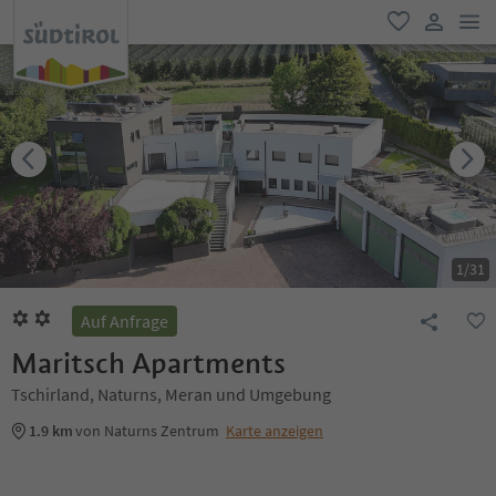
men
favorit
user lin
1
/
31
Auf Anfrage
Maritsch Apartments
Tschirland, Naturns, Meran und Umgebung
1.9 km
von Naturns Zentrum
Karte anzeigen