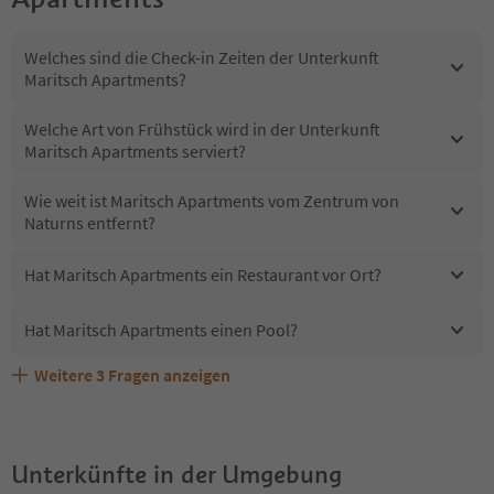
Welches sind die Check-in Zeiten der Unterkunft
Maritsch Apartments?
Welche Art von Frühstück wird in der Unterkunft
Maritsch Apartments serviert?
Wie weit ist Maritsch Apartments vom Zentrum von
Naturns entfernt?
Hat Maritsch Apartments ein Restaurant vor Ort?
Hat Maritsch Apartments einen Pool?
Weitere
3
Fragen anzeigen
Sind Haustiere in der Unterkunft Maritsch Apartments
Erhalten die Gäste von Maritsch Apartments einen
Welche Services bietet Maritsch Apartments?
erlaubt?
Südtirol Guestpass?
Unterkünfte in der Umgebung