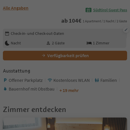
Alle Angaben
Südtirol Guest Pass
ab
104
€
1 Apartment / 1 Nacht / 2 Gäste
Buchungsdetails bearbeiten
Check-in- und Check-out-Daten
Nacht
2
Gäste
1
Zimmer
Verfügbarkeit prüfen
Ausstattung
Offener Parkplatz
Kostenloses WLAN
Familien
Bauernhof mit Obstbau
+ 19 mehr
Zimmer entdecken