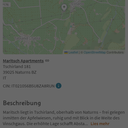
Leaflet
|
©
OpenStreetMap
Contributors
Maritsch Apartments
Tschirland 181
39025 Naturns BZ
IT
CIN: IT021056B5U8ZA8RUN
Beschreibung
Maritsch liegt in Tschirland, oberhalb von Naturns – frei gelegen
inmitten der Apfelwiesen, ruhig und mit Blick in die Weite des
Vinschgaus. Die erhöhte Lage schafft Absta
...
Lies mehr