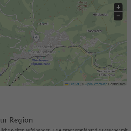
+
−
Leaflet
|
©
OpenStreetMap
Contributors
zur Region
dliche Welten aufeinander. Die Altstadt empfängt die Besucher mit