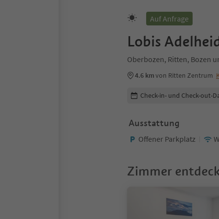
Auf Anfrage
Lobis Adelhei
Oberbozen, Ritten, Bozen
4.6 km
von Ritten Zentrum
Buchungsdetails bearbeiten
Check-in- und Check-out-D
Ausstattung
Offener Parkplatz
W
Zimmer entdec