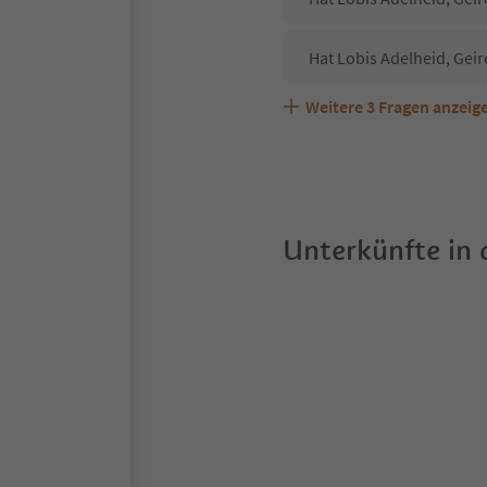
Hat Lobis Adelheid, Gei
Weitere
3
Fragen anzeig
Sind Haustiere in der Un
Welche Services bietet 
Unterkünfte in