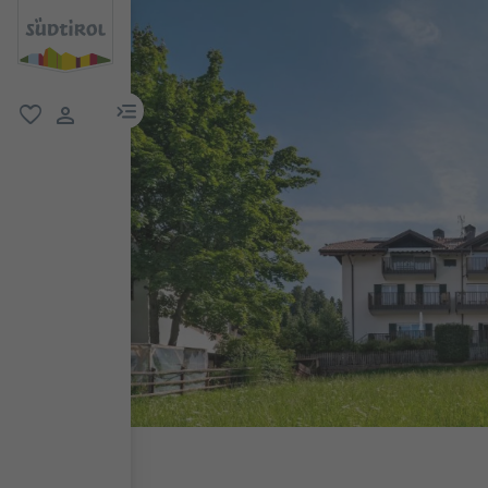
menu link
favorit
user link