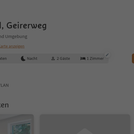
d, Geirerweg
 und Umgebung
Karte anzeigen
aten
Nacht
2
Gäste
1
Zimmer
LAN
ken