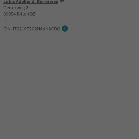
Lobis Adelheid, Geirerweg
Geirerweg 2
39054 Ritten BZ
IT
CIN: IT021072C2H4KHACDQ