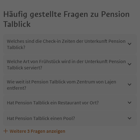
Häufig gestellte Fragen zu
Pension
Talblick
Welches sind die Check-in Zeiten der Unterkunft Pension
Talblick?
Welche Art von Frühstück wird in der Unterkunft Pension
Talblick serviert?
Wie weit ist Pension Talblick vom Zentrum von Lajen
entfernt?
Hat Pension Talblick ein Restaurant vor Ort?
Hat Pension Talblick einen Pool?
Weitere
3
Fragen anzeigen
Sind Haustiere in der Unterkunft Pension Talblick
Erhalten die Gäste von Pension Talblick einen Südtirol
Welche Services bietet Pension Talblick?
erlaubt?
Guestpass?