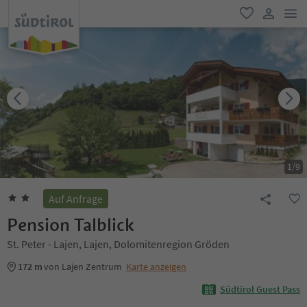
men
favorit
user lin
1
/
9
Auf Anfrage
Pension Talblick
St. Peter - Lajen, Lajen, Dolomitenregion Gröden
172 m
von Lajen Zentrum
Karte anzeigen
Südtirol Guest Pass