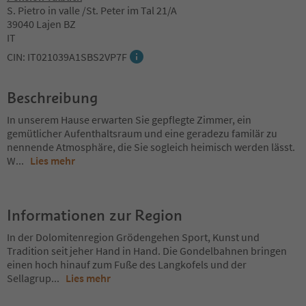
S. Pietro in valle /St. Peter im Tal 21/A
39040 Lajen BZ
IT
CIN: IT021039A1SBS2VP7F
Beschreibung
In unserem Hause erwarten Sie gepflegte Zimmer, ein
gemütlicher Aufenthaltsraum und eine geradezu familär zu
nennende Atmosphäre, die Sie sogleich heimisch werden lässt.
W
...
Lies mehr
Informationen zur Region
In der Dolomitenregion Grödengehen Sport, Kunst und
Tradition seit jeher Hand in Hand. Die Gondelbahnen bringen
einen hoch hinauf zum Fuße des Langkofels und der
Sellagrup
...
Lies mehr