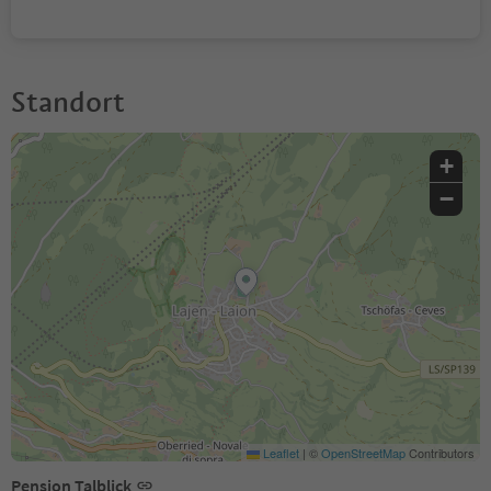
Standort
+
−
Leaflet
|
©
OpenStreetMap
Contributors
Pension Talblick