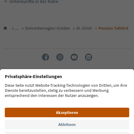
Unterkünfte in der Nähe
...
Dolomitenregion Gröden
St. Ulrich
Pension Talblick
Sprache: Deutsch
FAQ
Kontakt
Presse
MICE
Datenschutzerklärung
AGB
Impressum
Cookie Policy
Film commission
Über uns
Zugänglichkeitserklärung
Südtirol B2B
© 2026 IDM Südtirol