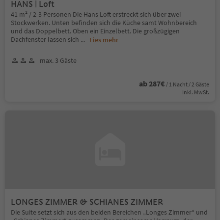
HANS | Loft
41 m² / 2-3 Personen Die Hans Loft erstreckt sich über zwei
Stockwerken. Unten beﬁnden sich die Küche samt Wohnbereich
und das Doppelbett. Oben ein Einzelbett. Die großzügigen
Dachfenster lassen sich
...
Lies mehr
max. 3 Gäste
ab 287€
/ 1 Nacht / 2 Gäste
Inkl. MwSt.
LONGES ZIMMER & SCHIANES ZIMMER
Die Suite setzt sich aus den beiden Bereichen „Longes Zimmer“ und