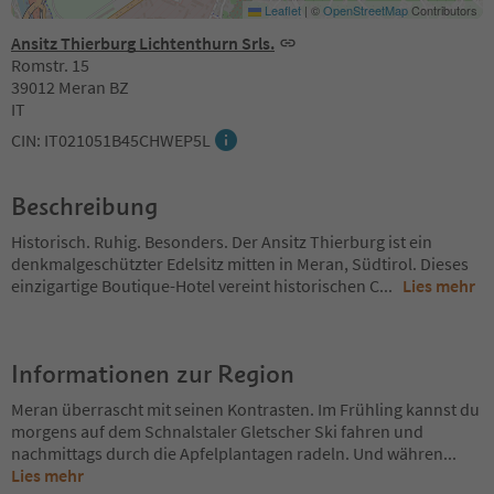
Leaflet
|
©
OpenStreetMap
Contributors
Ansitz Thierburg Lichtenthurn Srls.
Romstr. 15
39012 Meran BZ
IT
CIN: IT021051B45CHWEP5L
Beschreibung
Historisch. Ruhig. Besonders. Der Ansitz Thierburg ist ein
denkmalgeschützter Edelsitz mitten in Meran, Südtirol. Dieses
einzigartige Boutique-Hotel vereint historischen C
...
Lies mehr
Informationen zur Region
Meran überrascht mit seinen Kontrasten. Im Frühling kannst du
morgens auf dem Schnalstaler Gletscher Ski fahren und
nachmittags durch die Apfelplantagen radeln. Und währen
...
Lies mehr