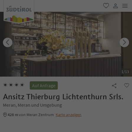
men
favorit
user lin
1
/
13
Auf Anfrage
Ansitz Thierburg Lichtenthurn Srls.
Meran, Meran und Umgebung
428 m
von Meran Zentrum
Karte anzeigen