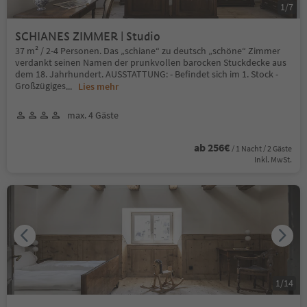
1
/
7
SCHIANES ZIMMER | Studio
37 m² / 2-4 Personen. Das „schiane“ zu deutsch „schöne“ Zimmer
verdankt seinen Namen der prunkvollen barocken Stuckdecke aus
dem 18. Jahrhundert. AUSSTATTUNG: - Beﬁndet sich im 1. Stock -
Großzügiges
...
Lies mehr
max. 4 Gäste
ab 256€
/ 1 Nacht / 2 Gäste
Inkl. MwSt.
1
/
14