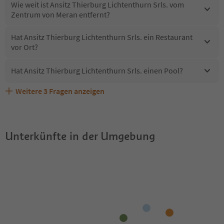
Wie weit ist Ansitz Thierburg Lichtenthurn Srls. vom
Zentrum von Meran entfernt?
Hat Ansitz Thierburg Lichtenthurn Srls. ein Restaurant
vor Ort?
Hat Ansitz Thierburg Lichtenthurn Srls. einen Pool?
Weitere
3
Fragen anzeigen
Sind Haustiere in der Unterkunft Ansitz Thierburg
Welche Services bietet Ansitz Thierburg Lichtenthurn
Erhalten die Gäste von Ansitz Thierburg Lichtenthurn
Lichtenthurn Srls. erlaubt?
Srls.?
Srls. einen Südtirol Guestpass?
Unterkünfte in der Umgebung