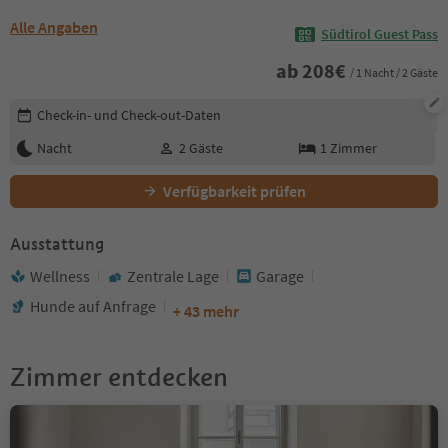
Alle Angaben
Südtirol Guest Pass
ab
208
€
/ 1 Nacht / 2 Gäste
Buchungsdetails bearbeiten
Check-in- und Check-out-Daten
Nacht
2
Gäste
1
Zimmer
Verfügbarkeit prüfen
Ausstattung
Wellness
Zentrale Lage
Garage
Hunde auf Anfrage
+ 43 mehr
Zimmer entdecken