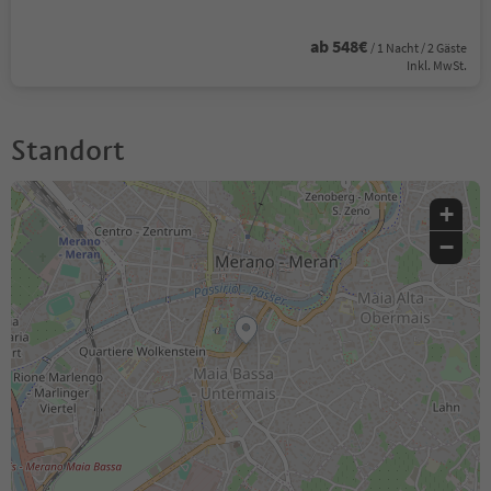
ab 548€
/ 1 Nacht / 2 Gäste
Inkl. MwSt.
Standort
+
−