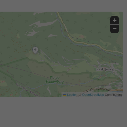
+
−
Leaflet
|
©
OpenStreetMap
Contributors