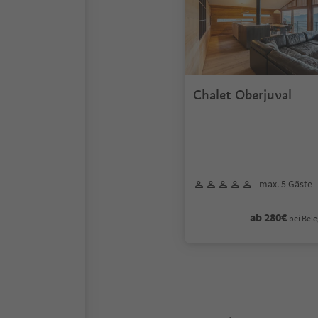
Chalet Oberjuval
max. 5 Gäste
ab 280€
bei Bele