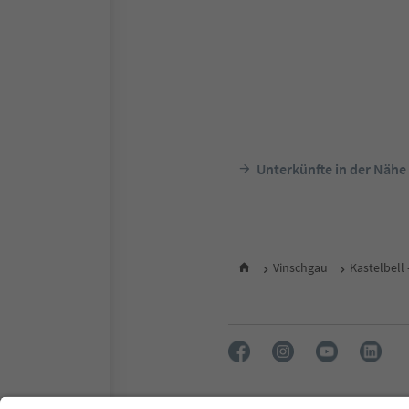
Unterkünfte in der Nähe
Vinschgau
Kastelbell 
FAQ
Kontakt
Presse
MI