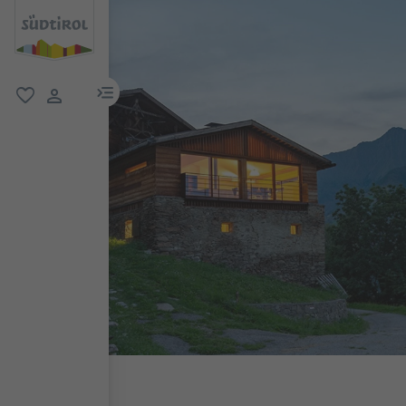
menu link
favorit
user link