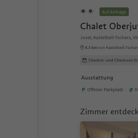
Auf Anfrage
Chalet Oberju
Juval, Kastelbell-Tschars, 
4.5 km
von Kastelbell-Tscha
Buchungsdetails bearbeiten
Check-in- und Check-out-D
Ausstattung
Offener Parkplatz
H
Zimmer entdec