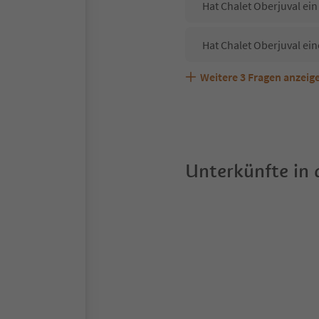
Hat Chalet Oberjuval ein
Hat Chalet Oberjuval ei
Weitere
3
Fragen anzeig
Sind Haustiere in der Un
Welche Services bietet C
Unterkünfte in