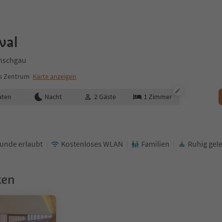
val
Vinschgau
rs Zentrum
Karte anzeigen
aten
Nacht
2
Gäste
1
Zimmer
unde erlaubt
Kostenloses WLAN
Familien
Ruhig gel
ken