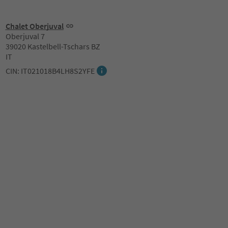
Chalet Oberjuval
Oberjuval 7
39020 Kastelbell-Tschars BZ
IT
CIN: IT021018B4LH8S2YFE