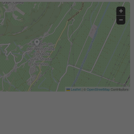
+
−
Leaflet
|
©
OpenStreetMap
Contributors