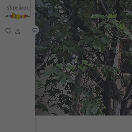
menu link
favorit
user link