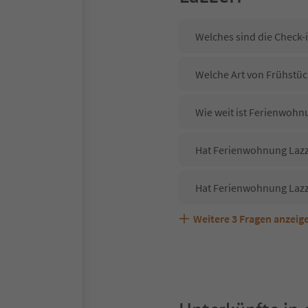
Welches sind die Check-
Welche Art von Frühstüc
Wie weit ist Ferienwohn
Hat Ferienwohnung Lazze
Hat Ferienwohnung Lazz
Weitere
3
Fragen anzeig
Sind Haustiere in der U
Welche Services bietet 