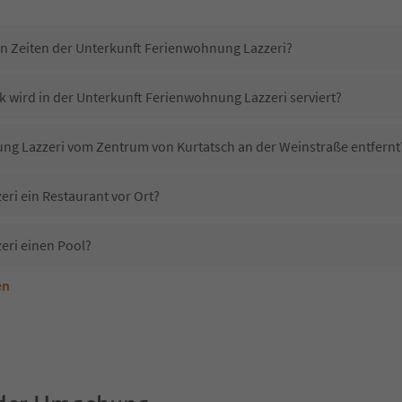
in Zeiten der Unterkunft Ferienwohnung Lazzeri?
k wird in der Unterkunft Ferienwohnung Lazzeri serviert?
ung Lazzeri vom Zentrum von Kurtatsch an der Weinstraße entfernt
ri ein Restaurant vor Ort?
eri einen Pool?
en
nterkunft Ferienwohnung Lazzeri erlaubt?
Ferienwohnung Lazzeri?
Erhalten die Gäste von Ferienwohnung Lazzeri einen Südtirol Guestpass?