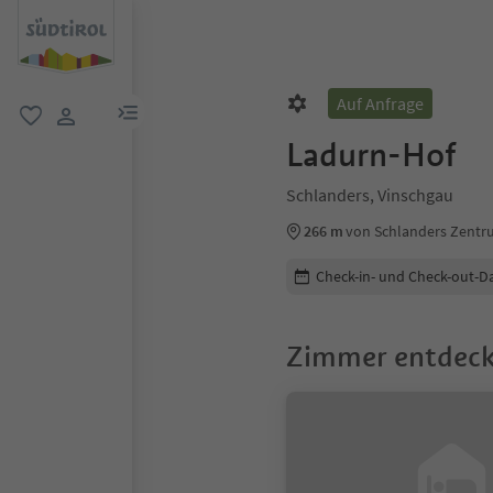
Auf Anfrage
menu link
favorit
user link
Ladurn-Hof
Schlanders, Vinschgau
266 m
von Schlanders Zent
Buchungsdetails bearbeiten
Check-in- und Check-out-D
Zimmer entdec