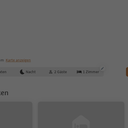
rum
Karte anzeigen
aten
Nacht
2
Gäste
1
Zimmer
ken