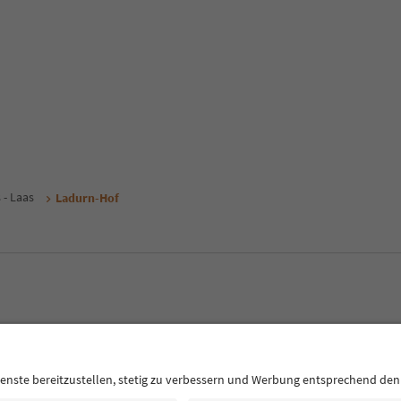
 - Laas
Ladurn-Hof
CE
Datenschutzerklärung
AGB
Impressum
Cookie Policy
F
Südtirol B2B