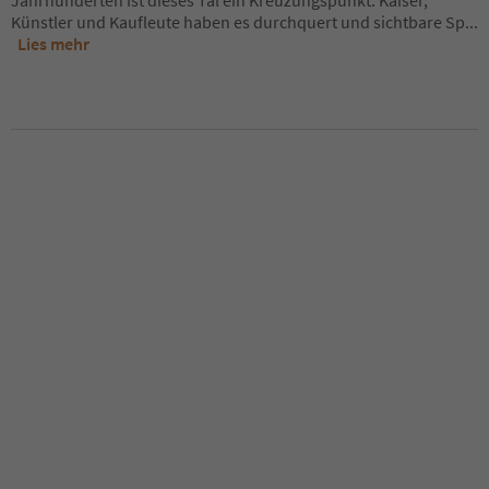
Jahrhunderten ist dieses Tal ein Kreuzungspunkt: Kaiser,
Künstler und Kaufleute haben es durchquert und sichtbare Sp
...
Lies mehr