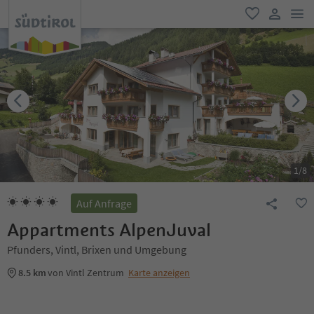
men
favorit
user lin
1
/
8
Auf Anfrage
Appartments AlpenJuval
Pfunders, Vintl, Brixen und Umgebung
8.5 km
von Vintl Zentrum
Karte anzeigen