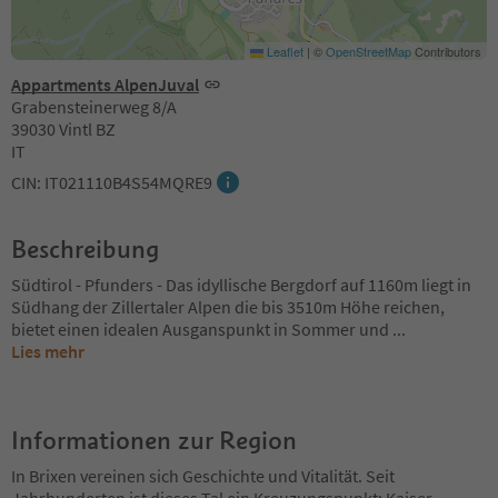
Leaflet
|
©
OpenStreetMap
Contributors
Appartments AlpenJuval
Grabensteinerweg 8/A
39030 Vintl BZ
IT
CIN: IT021110B4S54MQRE9
Beschreibung
Südtirol - Pfunders - Das idyllische Bergdorf auf 1160m liegt in
Südhang der Zillertaler Alpen die bis 3510m Höhe reichen,
bietet einen idealen Ausganspunkt in Sommer und
...
Lies mehr
Informationen zur Region
In Brixen vereinen sich Geschichte und Vitalität. Seit