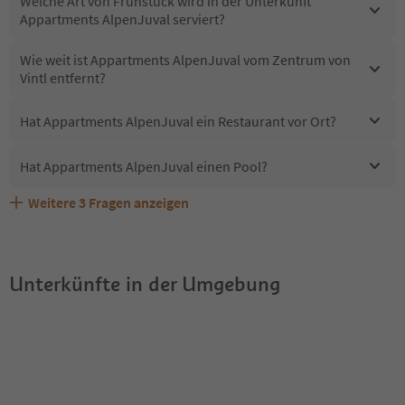
Welche Art von Frühstück wird in der Unterkunft
Appartments AlpenJuval serviert?
Wie weit ist Appartments AlpenJuval vom Zentrum von
Vintl entfernt?
Hat Appartments AlpenJuval ein Restaurant vor Ort?
Hat Appartments AlpenJuval einen Pool?
Weitere
3
Fragen anzeigen
Sind Haustiere in der Unterkunft Appartments
Erhalten die Gäste von Appartments AlpenJuval einen
Welche Services bietet Appartments AlpenJuval?
AlpenJuval erlaubt?
Südtirol Guestpass?
Unterkünfte in der Umgebung