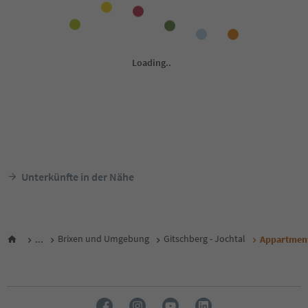
Unterkünfte in der Nähe
...
Brixen und Umgebung
Gitschberg - Jochtal
Appartment