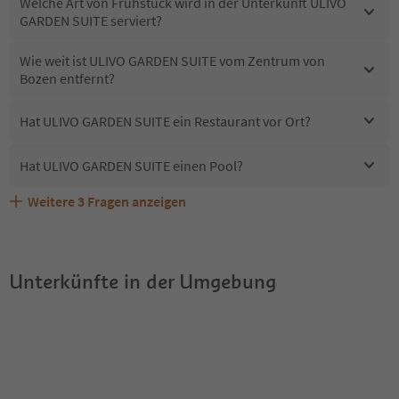
Welche Art von Frühstück wird in der Unterkunft ULIVO
GARDEN SUITE serviert?
Wie weit ist ULIVO GARDEN SUITE vom Zentrum von
Bozen entfernt?
Hat ULIVO GARDEN SUITE ein Restaurant vor Ort?
Hat ULIVO GARDEN SUITE einen Pool?
Weitere
3
Fragen anzeigen
Sind Haustiere in der Unterkunft ULIVO GARDEN SUITE
Erhalten die Gäste von ULIVO GARDEN SUITE einen
Welche Services bietet ULIVO GARDEN SUITE?
erlaubt?
Südtirol Guestpass?
Unterkünfte in der Umgebung