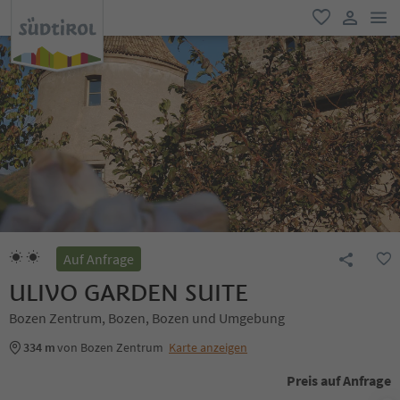
men
favorit
user lin
Auf Anfrage
ULIVO GARDEN SUITE
Bozen Zentrum, Bozen, Bozen und Umgebung
334 m
von Bozen Zentrum
Karte anzeigen
Preis auf Anfrage