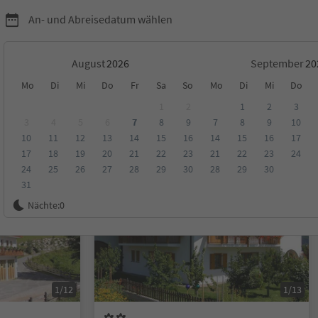
An- und Abreisedatum wählen
August
September
Mo
Di
Mi
Do
Fr
Sa
So
Mo
Di
Mi
Do
1
2
1
2
3
3
4
5
6
7
8
9
7
8
9
10
10
11
12
13
14
15
16
14
15
16
17
ungen
Kategorie
Verpflegungsart
Nachhaltige Unterkunft
17
18
19
20
21
22
23
21
22
23
24
24
25
26
27
28
29
30
28
29
30
31
Auf Anfrage
Nächte:
0
1/12
1/13