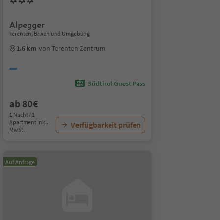
Alpegger
Terenten, Brixen und Umgebung
1.6 km
von Terenten Zentrum
Südtirol Guest Pass
ab 80€
1 Nacht / 1
Apartment Inkl.
Verfügbarkeit prüfen
MwSt.
Auf Anfrage