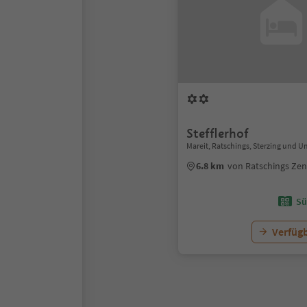
Stefflerhof
Mareit, Ratschings, Sterzing und
6.8 km
von Ratschings Ze
Sü
Verfügb