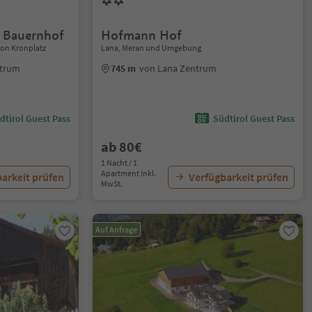
 Bauernhof
Hofmann Hof
ion Kronplatz
Lana, Meran und Umgebung
ntrum
745 m
von Lana Zentrum
dtirol Guest Pass
Südtirol Guest Pass
ab 80€
1 Nacht / 1
Apartment Inkl.
arkeit prüfen
Verfügbarkeit prüfen
MwSt.
Auf Anfrage