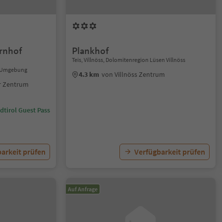
rnhof
Plankhof
Teis, Villnöss, Dolomitenregion Lüsen Villnöss
nd Umgebung
4.3 km
von Villnöss Zentrum
er Zentrum
dtirol Guest Pass
arkeit prüfen
Verfügbarkeit prüfen
Auf Anfrage