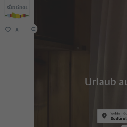
menu link
favorit
user link
Urlaub a
Wohin möch