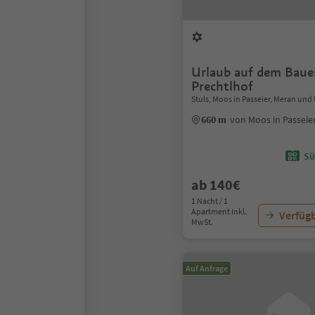
Urlaub auf dem Baue
Prechtlhof
Stuls, Moos in Passeier, Meran u
660 m
von Moos in Passei
Sü
ab 140€
1 Nacht / 1
Apartment Inkl.
Verfügb
MwSt.
Auf Anfrage