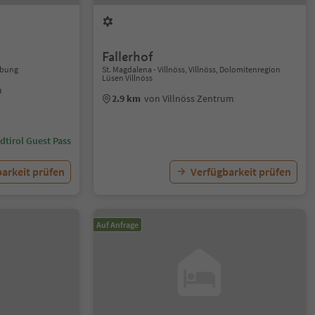
Fallerhof
ebung
St. Magdalena - Villnöss, Villnöss, Dolomitenregion
Lüsen Villnöss
m
2.9 km
von Villnöss Zentrum
dtirol Guest Pass
arkeit prüfen
Verfügbarkeit prüfen
Auf Anfrage