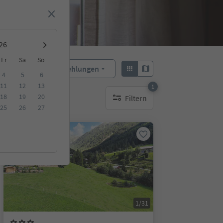
Fr
Sa
So
Empfehlungen
Sortieren:
4
5
6
11
12
13
1
18
19
20
Filtern
1 aktiver Filter
25
26
27
Auf Anfrage
1/31