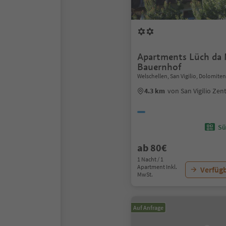
Apartments Lüch da
Bauernhof
Welschellen, San Vigilio, Dolomite
4.3 km
von San Vigilio Ze
Sü
ab 80€
1 Nacht / 1
Apartment Inkl.
Verfügb
MwSt.
Auf Anfrage