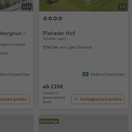
1/13
1/9
 Morgnun -
Platieder Hof
Tschöfas, Lajen,
nregion Kronplatz
917 m
von Lajen Zentrum
ntrum
dtirol Guest Pass
Südtirol Guest Pass
ab 120€
1 Nacht / 1
Apartment Inkl.
arkeit prüfen
Verfügbarkeit prüfen
MwSt.
Auf Anfrage