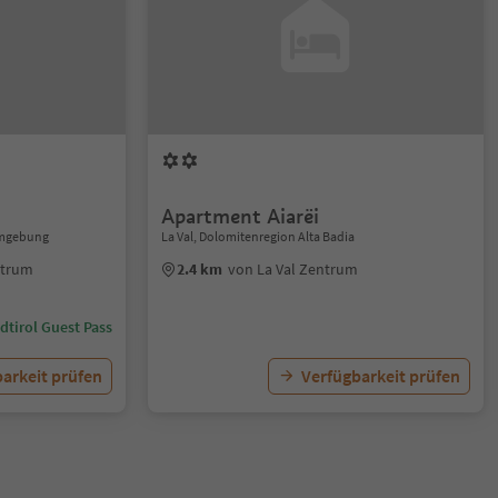
Apartment Aiarëi
 Umgebung
La Val, Dolomitenregion Alta Badia
ntrum
2.4 km
von La Val Zentrum
dtirol Guest Pass
arkeit prüfen
Verfügbarkeit prüfen