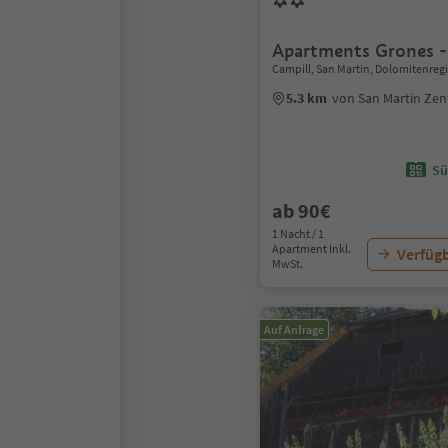
Apartments Grones -
Campill, San Martin, Dolomitenreg
5.3 km
von San Martin Ze
Sü
ab 90€
1 Nacht / 1
Apartment Inkl.
Verfügb
MwSt.
Auf Anfrage