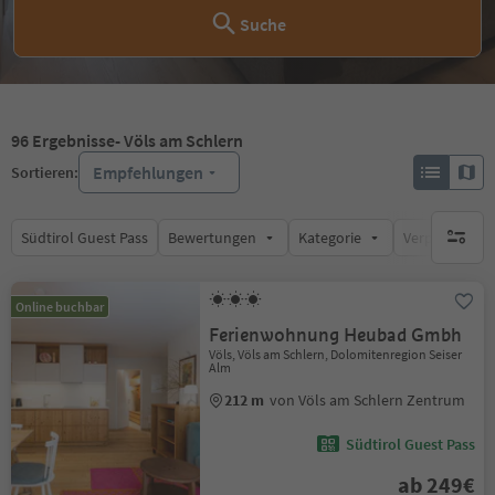
Suche
96
Ergebnisse
- Völs am Schlern
Empfehlungen
Sortieren:
Südtirol Guest Pass
Bewertungen
Kategorie
Verpflegungsa
keine ak
Online buchbar
Ferienwohnung Heubad Gmbh
Völs, Völs am Schlern, Dolomitenregion Seiser
Alm
212 m
von Völs am Schlern Zentrum
Südtirol Guest Pass
ab 249€