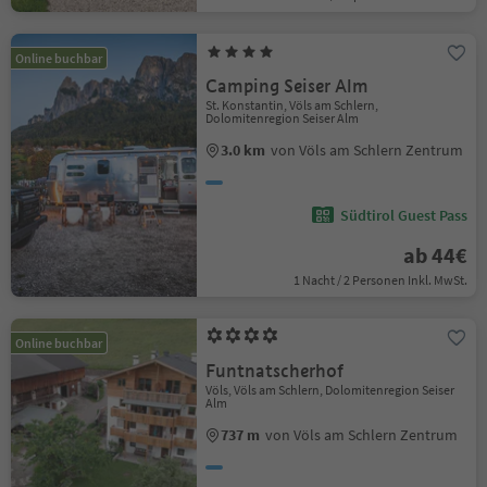
Online buchbar
Camping Seiser Alm
St. Konstantin, Völs am Schlern,
Dolomitenregion Seiser Alm
3.0 km
von Völs am Schlern Zentrum
Südtirol Guest Pass
ab 44€
1 Nacht / 2 Personen Inkl. MwSt.
Online buchbar
Funtnatscherhof
Völs, Völs am Schlern, Dolomitenregion Seiser
Alm
737 m
von Völs am Schlern Zentrum