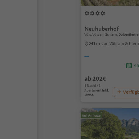
Neuhuberhof
Völs, Völs am Schlern, Dolomitenre
241 m
von Völs am Schler
Sü
ab 202€
1 Nacht / 1
Apartment Inkl.
Verfügb
MwSt.
Auf Anfrage