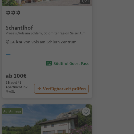
1/21
Schantlhof
Prösels, Völs am Schlern, Dolomitenregion Seiser Alm
1.6 km
von Völs am Schlern Zentrum
Südtirol Guest Pass
ab 100€
1 Nacht / 1
Apartment Inkl.
Verfügbarkeit prüfen
MwSt.
Auf Anfrage