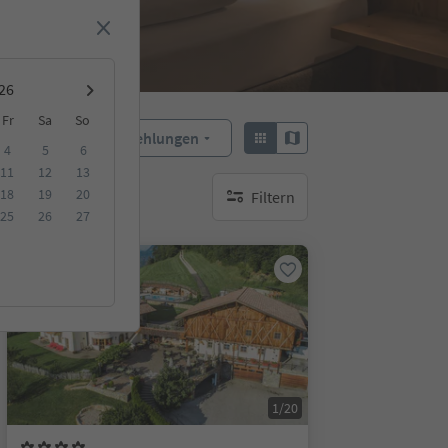
Fr
Sa
So
Empfehlungen
Sortieren:
4
5
6
11
12
13
18
19
20
Filtern
keine aktiven Filte
25
26
27
Auf Anfrage
1/20