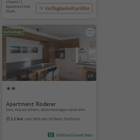
1 Nacht / 1
Apartment Inkl.
Verfügbarkeit prüfen
MwSt.
Auf Anfrage
1/9
Apartment Roderer
Ums, Völs am Schlern, Dolomitenregion Seiser Alm
2.1 km
von Völs am Schlern Zentrum
Südtirol Guest Pass