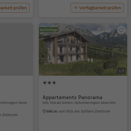
arkeit prüfen
Verfügbarkeit prüfen
Auf Anfrage
1/5
Appartements Panorama
omitenregion Seiser
Völs, Völs am Schlern, Dolomitenregion Seiser Alm
686 m
von Völs am Schlern Zentrum
rn Zentrum