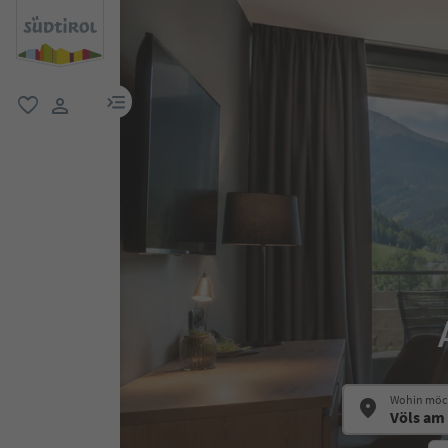
menu link
favorit
user link
Wohin möch