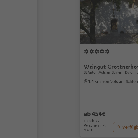
Weingut Grottnerho
St.Anton, Völs am Schlern, Dolomi
1.4 km
von Völs am Schle
ab 454€
1 Nacht / 2
Personen Inkl.
Verfügb
MwSt.