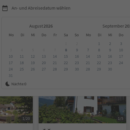
An- und Abreisedatum wählen
August
September
Mo
Di
Mi
Do
Fr
Sa
So
Mo
Di
Mi
Do
hlern
1
2
1
2
3
3
4
5
6
7
8
9
7
8
9
10
10
11
12
13
14
15
16
14
15
16
17
ungen
Kategorie
Verpflegungsart
Nachhaltige Unterkunft
17
18
19
20
21
22
23
21
22
23
24
24
25
26
27
28
29
30
28
29
30
31
Auf Anfrage
Nächte:
0
1/20
1/5