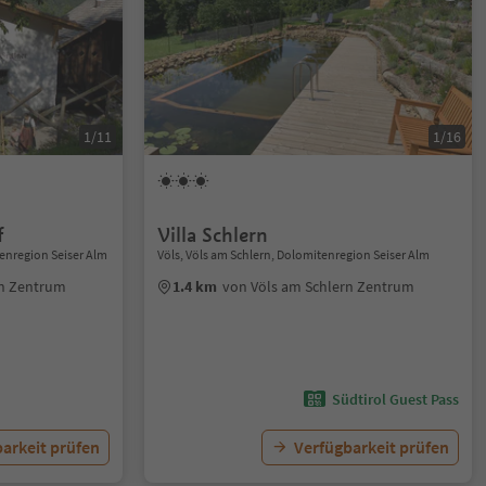
1/11
1/16
f
Villa Schlern
tenregion Seiser Alm
Völs, Völs am Schlern, Dolomitenregion Seiser Alm
rn Zentrum
1.4 km
von Völs am Schlern Zentrum
Südtirol Guest Pass
arkeit prüfen
Verfügbarkeit prüfen