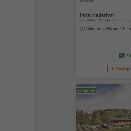
Peternaderhof
Völs, Völs am Schlern, Dolomitenre
1.3 km
von Völs am Schle
Sü
Verfügb
Auf Anfrage