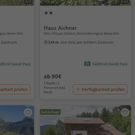
1/2
1/12
Haus Aichner
gion Seiser Alm
Völs, Völs am Schlern, Dolomitenregion Seiser Alm
n Zentrum
324 m
von Völs am Schlern Zentrum
dtirol Guest Pass
Südtirol Guest Pass
ab 90€
1 Nacht / 2
Personen Inkl.
arkeit prüfen
Verfügbarkeit prüfen
MwSt.
Auf Anfrage