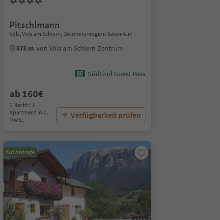
Pitschlmann
Völs, Völs am Schlern, Dolomitenregion Seiser Alm
878 m
von Völs am Schlern Zentrum
Südtirol Guest Pass
ab 160€
1 Nacht / 1
Apartment Inkl.
Verfügbarkeit prüfen
MwSt.
Auf Anfrage