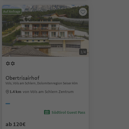
Auf Anfrage
1/4
Obertrisairhof
Völs, Völs am Schlern, Dolomitenregion Seiser Alm
1.4 km
von Völs am Schlern Zentrum
Südtirol Guest Pass
ab 120€