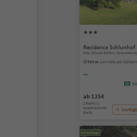
Residence Schlunhof
Völs, Völs am Schlern, Dolomitenre
919 m
von Völs am Schler
Sü
ab 125€
1 Nacht / 1
Apartment Inkl.
Verfügb
MwSt.
Auf Anfrage