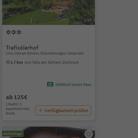
1/20
Trafisölerhof
Ums, Völs am Schlern, Dolomitenregion Seiser Alm
1.7 km
von Völs am Schlern Zentrum
Südtirol Guest Pass
ab 125€
1 Nacht / 1
Apartment Inkl.
Verfügbarkeit prüfen
MwSt.
Auf Anfrage