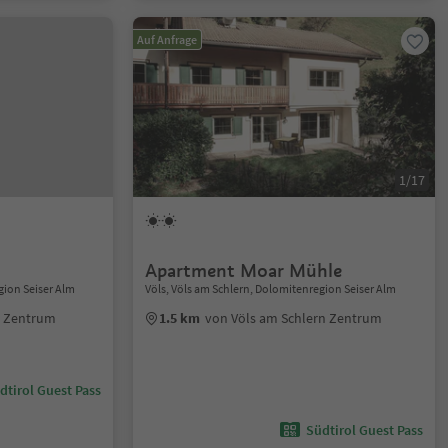
Auf Anfrage
1/17
Apartment Moar Mühle
gion Seiser Alm
Völs, Völs am Schlern, Dolomitenregion Seiser Alm
n Zentrum
1.5 km
von Völs am Schlern Zentrum
dtirol Guest Pass
Südtirol Guest Pass