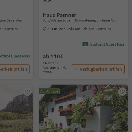
Haus Psenner
gion Seiser Alm
Völs, Völs am Schlern, Dolomitenregion Seiser Alm
rn Zentrum
713 m
von Völs am Schlern Zentrum
Südtirol Guest Pass
ab 110€
dtirol Guest Pass
1 Nacht / 1
Apartment Inkl.
arkeit prüfen
Verfügbarkeit prüfen
MwSt.
Auf Anfrage