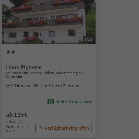
1/11
Haus Pigneter
St. Konstantin, Völs am Schlern, Dolomitenregion
Seiser Alm
2.5 km
von Völs am Schlern Zentrum
Südtirol Guest Pass
ab 115€
1 Nacht / 1
Apartment Inkl.
Verfügbarkeit prüfen
MwSt.