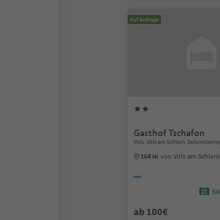
Auf Anfrage
Gasthof Tschafon
Völs, Völs am Schlern, Dolomitenre
164 m
von Völs am Schler
Sü
ab 100€