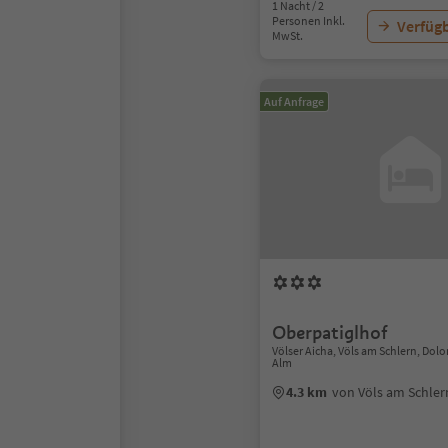
1 Nacht / 2
Personen Inkl.
Verfügb
MwSt.
Auf Anfrage
Oberpatiglhof
Völser Aicha, Völs am Schlern, Dol
Alm
4.3 km
von Völs am Schle