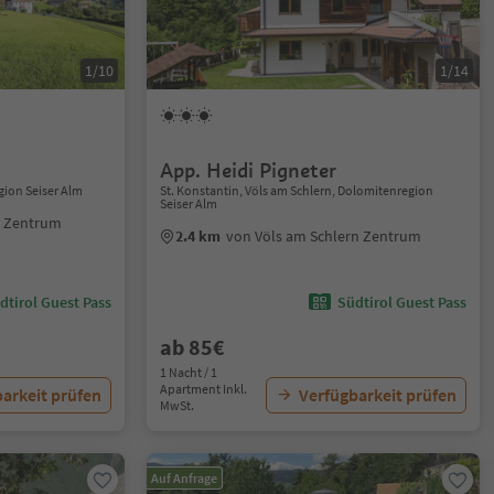
1/10
1/14
App. Heidi Pigneter
gion Seiser Alm
St. Konstantin, Völs am Schlern, Dolomitenregion
Seiser Alm
n Zentrum
2.4 km
von Völs am Schlern Zentrum
dtirol Guest Pass
Südtirol Guest Pass
ab 85€
1 Nacht / 1
Apartment Inkl.
arkeit prüfen
Verfügbarkeit prüfen
MwSt.
Auf Anfrage