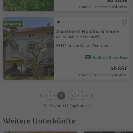
1 Nacht / 1 Apartment Inkl. MwSt.
Auf Anfrage
Apartment Noldins Scheune
Salurn, Südtiroler Weinstraße
134 m
von Salurn Zentrum
Südtirol Guest Pass
ab 85€
1 Nacht / 1 Apartment Inkl. MwSt.
1
2
1
2
3
4
3
4
31 - 60 von 115 Ergebnissen
Weitere Unterkünfte