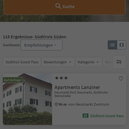
Suche
115
Ergebnisse
- Südtirols Süden
Empfehlungen
Sortieren:
Südtirol Guest Pass
Bewertungen
Kategorie
Verpflegungsa
keine ak
Auf Anfrage
Apartments Lanziner
Neumarkt Dorf, Neumarkt, Südtiroler
Weinstraße
96 m
von Neumarkt Zentrum
Südtirol Guest Pass