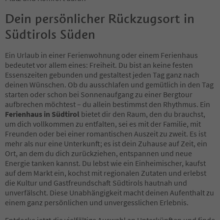
Dein persönlicher Rückzugsort in
Südtirols Süden
Ein Urlaub in einer Ferienwohnung oder einem Ferienhaus
bedeutet vor allem eines: Freiheit. Du bist an keine festen
Essenszeiten gebunden und gestaltest jeden Tag ganz nach
deinen Wünschen. Ob du ausschlafen und gemütlich in den Tag
starten oder schon bei Sonnenaufgang zu einer Bergtour
aufbrechen möchtest – du allein bestimmst den Rhythmus. Ein
Ferienhaus in Südtirol
bietet dir den Raum, den du brauchst,
um dich vollkommen zu entfalten, sei es mit der Familie, mit
Freunden oder bei einer romantischen Auszeit zu zweit. Es ist
mehr als nur eine Unterkunft; es ist dein Zuhause auf Zeit, ein
Ort, an dem du dich zurückziehen, entspannen und neue
Energie tanken kannst. Du lebst wie ein Einheimischer, kaufst
auf dem Markt ein, kochst mit regionalen Zutaten und erlebst
die Kultur und Gastfreundschaft Südtirols hautnah und
unverfälscht. Diese Unabhängigkeit macht deinen Aufenthalt zu
einem ganz persönlichen und unvergesslichen Erlebnis.
Entdecke jetzt die vielfältige Auswahl an Unterkünften und finde