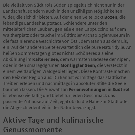
Die Vielfalt von Südtirols Süden spiegelt sich nicht nur in der
Landschaft, sondern auch in den unzähligen Möglichkeiten
wider, die sich dir bieten. Auf der einen Seite lockt
Bozen
, die
lebendige Landeshauptstadt. Schlendere unter den
mittelalterlichen Lauben, genieße einen Cappuccino auf dem
Waltherplatz oder tauche im Südtiroler Archäologiemuseum in
die faszinierende Geschichte von Ötzi, dem Mann aus dem Eis,
ein. Auf der anderen Seite erwartet dich die pure Naturidylle. An
heißen Sommertagen gibt es nichts Schöneres als eine
Abkühlung im
Kalterer See
, dem wärmsten Badesee der Alpen,
oder in den smaragdgrünen
Montiggler Seen
, die versteckt in
einem weitläufigen Waldgebiet liegen. Diese Kontraste machen
den Reiz der Region aus: Du kannst vormittags das städtische
Treiben erleben und nachmittags in absoluter Stille die Seele
baumeln lassen. Die Auswahl an
Ferienwohnungen in Südtirol
ist ebenso vielfältig und bietet für jeden Geschmack das
passende Zuhause auf Zeit, egal ob du die Nähe zur Stadt oder
die Abgeschiedenheit in der Natur bevorzugst.
Aktive Tage und kulinarische
Genussmomente