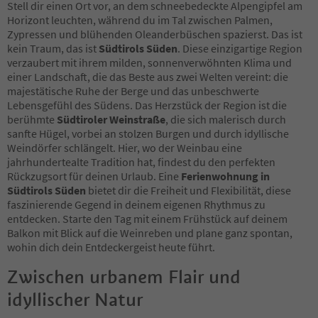
Stell dir einen Ort vor, an dem schneebedeckte Alpengipfel am
Horizont leuchten, während du im Tal zwischen Palmen,
Zypressen und blühenden Oleanderbüschen spazierst. Das ist
kein Traum, das ist
Südtirols Süden
. Diese einzigartige Region
verzaubert mit ihrem milden, sonnenverwöhnten Klima und
einer Landschaft, die das Beste aus zwei Welten vereint: die
majestätische Ruhe der Berge und das unbeschwerte
Lebensgefühl des Südens. Das Herzstück der Region ist die
berühmte
Südtiroler Weinstraße
, die sich malerisch durch
sanfte Hügel, vorbei an stolzen Burgen und durch idyllische
Weindörfer schlängelt. Hier, wo der Weinbau eine
jahrhundertealte Tradition hat, findest du den perfekten
Rückzugsort für deinen Urlaub. Eine
Ferienwohnung in
Südtirols Süden
bietet dir die Freiheit und Flexibilität, diese
faszinierende Gegend in deinem eigenen Rhythmus zu
entdecken. Starte den Tag mit einem Frühstück auf deinem
Balkon mit Blick auf die Weinreben und plane ganz spontan,
wohin dich dein Entdeckergeist heute führt.
Zwischen urbanem Flair und
idyllischer Natur