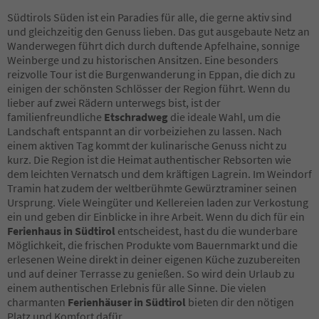
Südtirols Süden ist ein Paradies für alle, die gerne aktiv sind
und gleichzeitig den Genuss lieben. Das gut ausgebaute Netz an
Wanderwegen führt dich durch duftende Apfelhaine, sonnige
Weinberge und zu historischen Ansitzen. Eine besonders
reizvolle Tour ist die Burgenwanderung in Eppan, die dich zu
einigen der schönsten Schlösser der Region führt. Wenn du
lieber auf zwei Rädern unterwegs bist, ist der
familienfreundliche
Etschradweg
die ideale Wahl, um die
Landschaft entspannt an dir vorbeiziehen zu lassen. Nach
einem aktiven Tag kommt der kulinarische Genuss nicht zu
kurz. Die Region ist die Heimat authentischer Rebsorten wie
dem leichten Vernatsch und dem kräftigen Lagrein. Im Weindorf
Tramin hat zudem der weltberühmte Gewürztraminer seinen
Ursprung. Viele Weingüter und Kellereien laden zur Verkostung
ein und geben dir Einblicke in ihre Arbeit. Wenn du dich für ein
Ferienhaus in Südtirol
entscheidest, hast du die wunderbare
Möglichkeit, die frischen Produkte vom Bauernmarkt und die
erlesenen Weine direkt in deiner eigenen Küche zuzubereiten
und auf deiner Terrasse zu genießen. So wird dein Urlaub zu
einem authentischen Erlebnis für alle Sinne. Die vielen
charmanten
Ferienhäuser in Südtirol
bieten dir den nötigen
Platz und Komfort dafür.