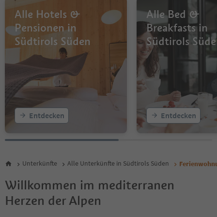
Alle Hotels &
Alle Bed &
Pensionen in
Breakfasts in
Südtirols Süden
Südtirols Süd
Entdecken
Entdecken
Unterkünfte
Alle Unterkünfte in Südtirols Süden
Ferienwohnu
Willkommen im mediterranen
Herzen der Alpen