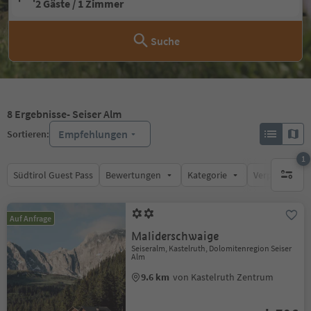
2 Gäste / 1 Zimmer
Suche
8
Ergebnisse
- Seiser Alm
Empfehlungen
Sortieren:
1
Südtirol Guest Pass
Bewertungen
Kategorie
Verpflegungsa
1 aktive
Auf Anfrage
Maliderschwaige
Seiseralm, Kastelruth, Dolomitenregion Seiser
Alm
9.6 km
von Kastelruth Zentrum