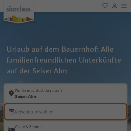
men
favorit
user lin
Urlaub auf dem Bauernhof: Alle
familienfreundlichen Unterkünfte
auf der Seiser Alm
Wohin möchtest du reisen?
Seiser Alm
Reisedatum wählen
Gäste & Zimmer