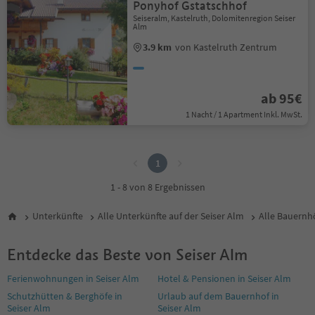
Ponyhof Gstatschhof
Seiseralm, Kastelruth, Dolomitenregion Seiser
Alm
3.9 km
von Kastelruth Zentrum
ab 95€
1 Nacht / 1 Apartment Inkl. MwSt.
1
1
1 - 8 von 8 Ergebnissen
Unterkünfte
Alle Unterkünfte auf der Seiser Alm
Alle Bauernhö
Entdecke das Beste von Seiser Alm
Ferienwohnungen in Seiser Alm
Hotel & Pensionen in Seiser Alm
Schutzhütten & Berghöfe in
Urlaub auf dem Bauernhof in
Seiser Alm
Seiser Alm