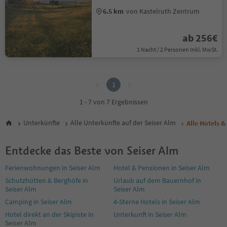
6.5 km
von Kastelruth Zentrum
ab 256€
1 Nacht / 2 Personen Inkl. MwSt.
1
1
1 - 7 von 7 Ergebnissen
Unterkünfte
Alle Unterkünfte auf der Seiser Alm
Alle Hotels 
Entdecke das Beste von Seiser Alm
Ferienwohnungen in Seiser Alm
Hotel & Pensionen in Seiser Alm
Schutzhütten & Berghöfe in
Urlaub auf dem Bauernhof in
Seiser Alm
Seiser Alm
Camping in Seiser Alm
4-Sterne Hotels in Seiser Alm
Hotel direkt an der Skipiste in
Unterkunft in Seiser Alm
Seiser Alm