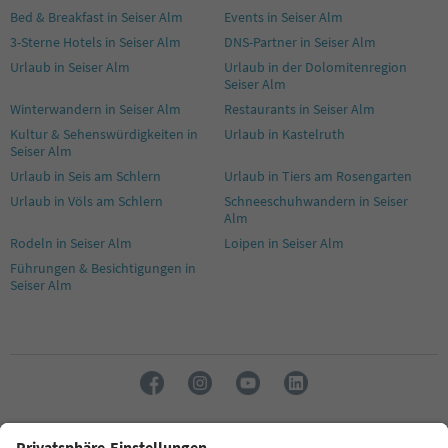
Bed & Breakfast in Seiser Alm
Events in Seiser Alm
3-Sterne Hotels in Seiser Alm
DNS-Partner in Seiser Alm
Urlaub in Seiser Alm
Urlaub in der Dolomitenregion
Seiser Alm
Winterwandern in Seiser Alm
Restaurants in Seiser Alm
Kultur & Sehenswürdigkeiten in
Urlaub in Kastelruth
Seiser Alm
Urlaub in Seis am Schlern
Urlaub in Tiers am Rosengarten
Urlaub in Völs am Schlern
Schneeschuhwandern in Seiser
Alm
Rodeln in Seiser Alm
Loipen in Seiser Alm
Führungen & Besichtigungen in
Seiser Alm
Sprache: Deutsch