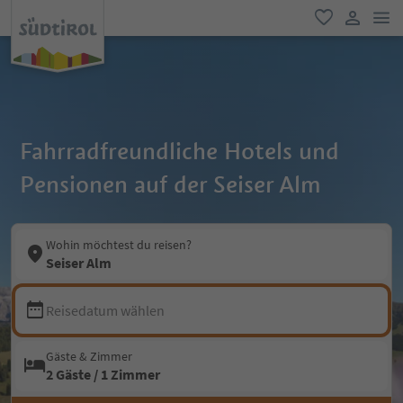
men
favorit
user lin
Fahrradfreundliche Hotels und
Pensionen auf der Seiser Alm
Wohin möchtest du reisen?
Seiser Alm
Reisedatum wählen
Gäste & Zimmer
2 Gäste / 1 Zimmer