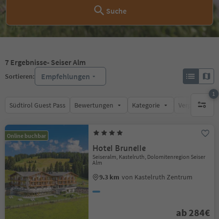
Suche
7
Ergebnisse
- Seiser Alm
Empfehlungen
Sortieren:
1
Südtirol Guest Pass
Bewertungen
Kategorie
Verpflegungsa
1 aktive
Online buchbar
Hotel Brunelle
Seiseralm, Kastelruth, Dolomitenregion Seiser
Alm
9.3 km
von Kastelruth Zentrum
ab 284€