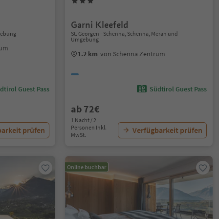
Garni Kleefeld
gebung
St. Georgen - Schenna, Schenna, Meran und
Umgebung
rum
1.2 km
von Schenna Zentrum
dtirol Guest Pass
Südtirol Guest Pass
ab 72€
1 Nacht / 2
Personen Inkl.
arkeit prüfen
Verfügbarkeit prüfen
MwSt.
Online buchbar