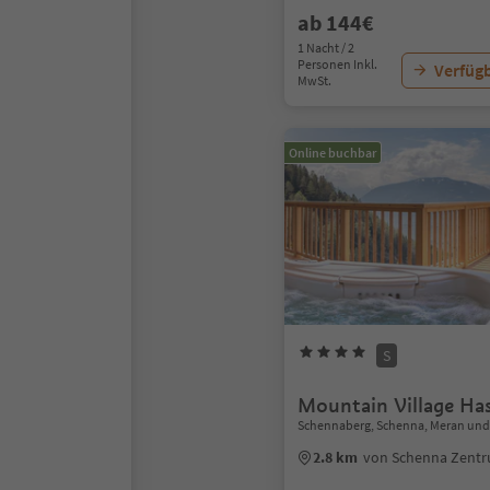
ab 144€
1 Nacht / 2
Personen Inkl.
Verfügb
MwSt.
Online buchbar
S
Mountain Village Ha
Schennaberg, Schenna, Meran u
2.8 km
von Schenna Zent