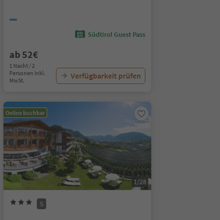
Südtirol Guest Pass
ab 52€
1 Nacht / 2
Personen Inkl.
Verfügbarkeit prüfen
MwSt.
Online buchbar
1/28
S