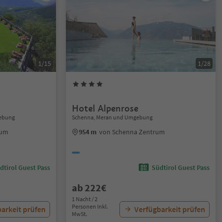
1/15
1/28
Hotel Alpenrose
gebung
Schenna, Meran und Umgebung
rum
954 m
von Schenna Zentrum
dtirol Guest Pass
Südtirol Guest Pass
ab 222€
1 Nacht / 2
Personen Inkl.
arkeit prüfen
Verfügbarkeit prüfen
MwSt.