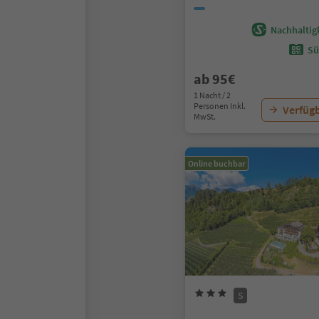
Nachhaltigk
Sü
ab 95€
1 Nacht / 2
Personen Inkl.
Verfügb
MwSt.
Online buchbar
S