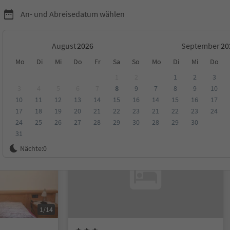
An- und Abreisedatum wählen
August
September
Mo
Di
Mi
Do
Fr
Sa
So
Mo
Di
Mi
Do
1
2
1
2
3
3
4
5
6
7
8
9
7
8
9
10
10
11
12
13
14
15
16
14
15
16
17
ungen
Kategorie
Verpflegungsart
Nachhaltige Unterkunft
17
18
19
20
21
22
23
21
22
23
24
24
25
26
27
28
29
30
28
29
30
31
Online buchbar
Nächte:
0
1/14