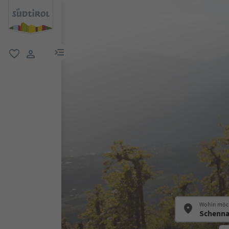
menu link
favorit
user link
Wohin möch