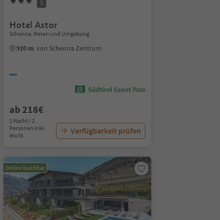
S
Hotel Astor
Schenna, Meran und Umgebung
910 m
von Schenna Zentrum
Südtirol Guest Pass
ab 218€
1 Nacht / 2
Personen Inkl.
Verfügbarkeit prüfen
MwSt.
Online buchbar