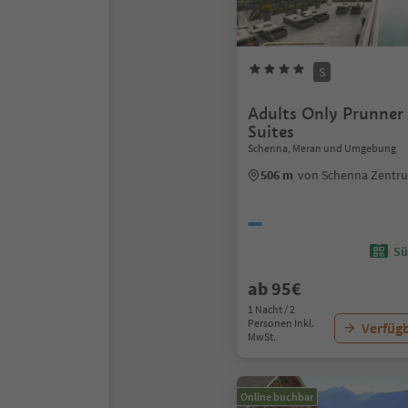
S
Adults Only Prunner
Suites
Schenna, Meran und Umgebung
506 m
von Schenna Zentr
Sü
ab 95€
1 Nacht / 2
Personen Inkl.
Verfügb
MwSt.
Online buchbar