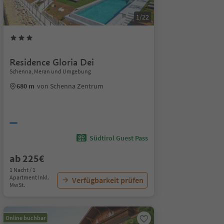
1/22
Residence Gloria Dei
Schenna, Meran und Umgebung
680 m
von Schenna Zentrum
Südtirol Guest Pass
ab 225€
1 Nacht / 1
Apartment Inkl.
Verfügbarkeit prüfen
MwSt.
Online buchbar