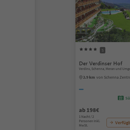
S
Der Verdinser Hof
Verdins, Schenna, Meran und Um
2.9 km
von Schenna Zent
Sü
ab 198€
1 Nacht / 2
Personen Inkl.
Verfügb
MwSt.