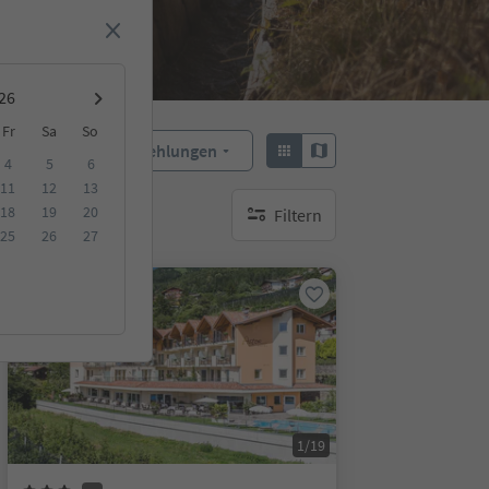
Fr
Sa
So
Empfehlungen
Sortieren:
4
5
6
11
12
13
18
19
20
Filtern
keine aktiven Filte
25
26
27
Online buchbar
1/19