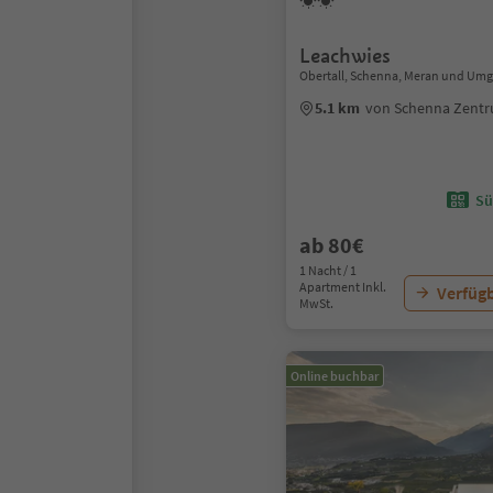
Leachwies
Obertall, Schenna, Meran und Um
5.1 km
von Schenna Zent
Sü
ab 80€
1 Nacht / 1
Apartment Inkl.
Verfügb
MwSt.
Online buchbar