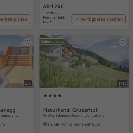
ab 126€
1 Nacht / 2
Personen Inkl.
arkeit prüfen
Verfügbarkeit prüfen
MwSt.
Online buchbar
1/8
1/31
senegg
Naturhotel Gruberhof
nd Umgebung
Verdins, Schenna, Meran und Umgebung
rum
3.2 km
von Schenna Zentrum