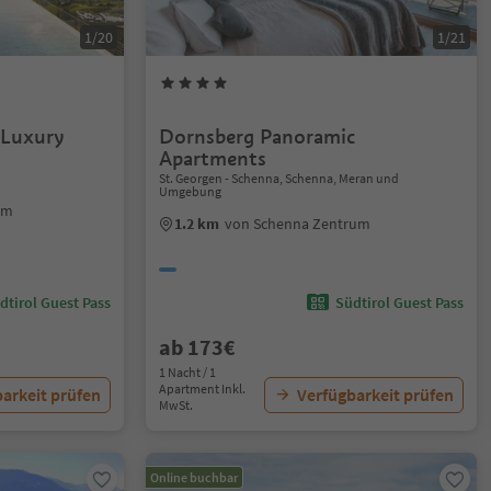
1/20
1/21
 Luxury
Dornsberg Panoramic
Apartments
St. Georgen - Schenna, Schenna, Meran und
Umgebung
um
1.2 km
von Schenna Zentrum
dtirol Guest Pass
Südtirol Guest Pass
ab 173€
1 Nacht / 1
Apartment Inkl.
arkeit prüfen
Verfügbarkeit prüfen
MwSt.
Online buchbar