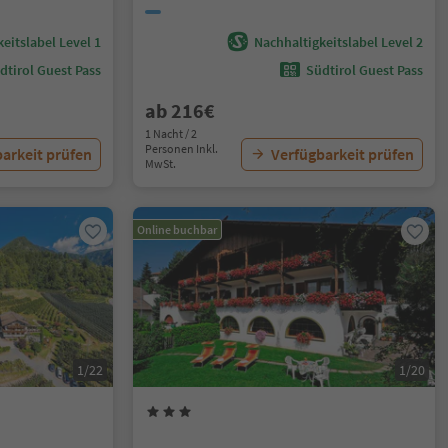
eitslabel Level 1
Nachhaltigkeitslabel Level 2
dtirol Guest Pass
Südtirol Guest Pass
ab 216€
1 Nacht / 2
Personen Inkl.
arkeit prüfen
Verfügbarkeit prüfen
MwSt.
Online buchbar
1/22
1/20