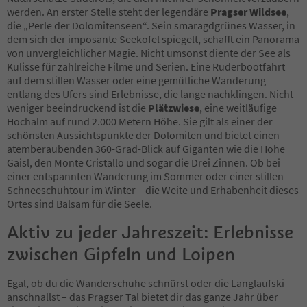
werden. An erster Stelle steht der legendäre
Pragser Wildsee
,
die „Perle der Dolomitenseen“. Sein smaragdgrünes Wasser, in
dem sich der imposante Seekofel spiegelt, schafft ein Panorama
von unvergleichlicher Magie. Nicht umsonst diente der See als
Kulisse für zahlreiche Filme und Serien. Eine Ruderbootfahrt
auf dem stillen Wasser oder eine gemütliche Wanderung
entlang des Ufers sind Erlebnisse, die lange nachklingen. Nicht
weniger beeindruckend ist die
Plätzwiese
, eine weitläufige
Hochalm auf rund 2.000 Metern Höhe. Sie gilt als einer der
schönsten Aussichtspunkte der Dolomiten und bietet einen
atemberaubenden 360-Grad-Blick auf Giganten wie die Hohe
Gaisl, den Monte Cristallo und sogar die Drei Zinnen. Ob bei
einer entspannten Wanderung im Sommer oder einer stillen
Schneeschuhtour im Winter – die Weite und Erhabenheit dieses
Ortes sind Balsam für die Seele.
Aktiv zu jeder Jahreszeit: Erlebnisse
zwischen Gipfeln und Loipen
Egal, ob du die Wanderschuhe schnürst oder die Langlaufski
anschnallst – das Pragser Tal bietet dir das ganze Jahr über