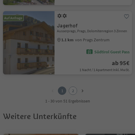
Auf Anfrage
Jagerhof
Ausserprags, Prags, Dolomitenregion 3 Zinnen
1.1 km
von Prags Zentrum
Südtirol Guest Pass
ab 95€
1 Nacht / 1 Apartment Inkl. MwSt.
1
2
1
2
1 - 30 von 51 Ergebnissen
Weitere Unterkünfte