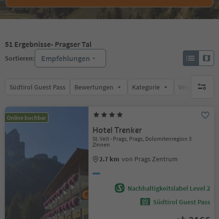
51
Ergebnisse
- Pragser Tal
Empfehlungen
Sortieren:
Südtirol Guest Pass
Bewertungen
Kategorie
Verpflegungsa
keine ak
Online buchbar
Hotel Trenker
St. Veit - Prags, Prags, Dolomitenregion 3
Zinnen
2.7 km
von Prags Zentrum
Nachhaltigkeitslabel Level 2
Südtirol Guest Pass