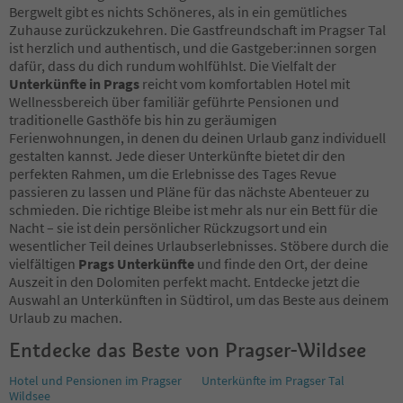
Bergwelt gibt es nichts Schöneres, als in ein gemütliches
Zuhause zurückzukehren. Die Gastfreundschaft im Pragser Tal
ist herzlich und authentisch, und die Gastgeber:innen sorgen
dafür, dass du dich rundum wohlfühlst. Die Vielfalt der
Unterkünfte in Prags
reicht vom komfortablen Hotel mit
Wellnessbereich über familiär geführte Pensionen und
traditionelle Gasthöfe bis hin zu geräumigen
Ferienwohnungen, in denen du deinen Urlaub ganz individuell
gestalten kannst. Jede dieser Unterkünfte bietet dir den
perfekten Rahmen, um die Erlebnisse des Tages Revue
passieren zu lassen und Pläne für das nächste Abenteuer zu
schmieden. Die richtige Bleibe ist mehr als nur ein Bett für die
Nacht – sie ist dein persönlicher Rückzugsort und ein
wesentlicher Teil deines Urlaubserlebnisses. Stöbere durch die
vielfältigen
Prags Unterkünfte
und finde den Ort, der deine
Auszeit in den Dolomiten perfekt macht. Entdecke jetzt die
Auswahl an Unterkünften in Südtirol, um das Beste aus deinem
Urlaub zu machen.
Entdecke das Beste von Pragser-Wildsee
Hotel und Pensionen im Pragser
Unterkünfte im Pragser Tal
Wildsee