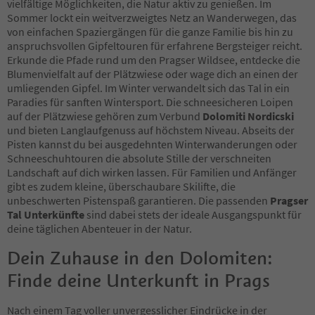
vielfältige Möglichkeiten, die Natur aktiv zu genießen. Im
Sommer lockt ein weitverzweigtes Netz an Wanderwegen, das
von einfachen Spaziergängen für die ganze Familie bis hin zu
anspruchsvollen Gipfeltouren für erfahrene Bergsteiger reicht.
Erkunde die Pfade rund um den Pragser Wildsee, entdecke die
Blumenvielfalt auf der Plätzwiese oder wage dich an einen der
umliegenden Gipfel. Im Winter verwandelt sich das Tal in ein
Paradies für sanften Wintersport. Die schneesicheren Loipen
auf der Plätzwiese gehören zum Verbund
Dolomiti Nordicski
und bieten Langlaufgenuss auf höchstem Niveau. Abseits der
Pisten kannst du bei ausgedehnten Winterwanderungen oder
Schneeschuhtouren die absolute Stille der verschneiten
Landschaft auf dich wirken lassen. Für Familien und Anfänger
gibt es zudem kleine, überschaubare Skilifte, die
unbeschwerten Pistenspaß garantieren. Die passenden
Pragser
Tal Unterkünfte
sind dabei stets der ideale Ausgangspunkt für
deine täglichen Abenteuer in der Natur.
Dein Zuhause in den Dolomiten:
Finde deine Unterkunft in Prags
Nach einem Tag voller unvergesslicher Eindrücke in der