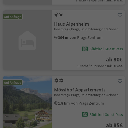
1 Nacht / 1 Apartment Inkl. MwSt.
Auf Anfrage
Haus Alpenheim
Innerprags, Prags, Dolomitenregion 3 Zinnen
364 m
von Prags Zentrum
Südtirol Guest Pass
ab 80€
1 Nacht / 2 Personen Inkl. MwSt.
Auf Anfrage
Mösslhof Appartements
Innerprags, Prags, Dolomitenregion 3 Zinnen
1.8 km
von Prags Zentrum
Südtirol Guest Pass
ab 85€