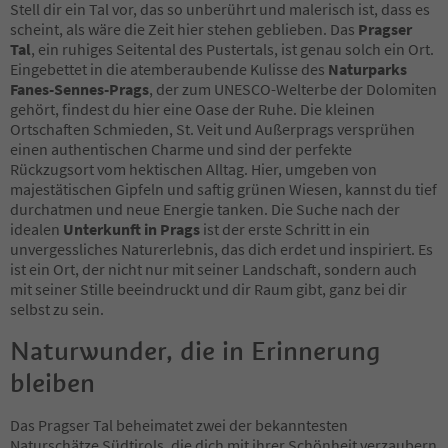
Stell dir ein Tal vor, das so unberührt und malerisch ist, dass es
scheint, als wäre die Zeit hier stehen geblieben. Das
Pragser
Tal
, ein ruhiges Seitental des Pustertals, ist genau solch ein Ort.
Eingebettet in die atemberaubende Kulisse des
Naturparks
Fanes-Sennes-Prags
, der zum UNESCO-Welterbe der Dolomiten
gehört, findest du hier eine Oase der Ruhe. Die kleinen
Ortschaften Schmieden, St. Veit und Außerprags versprühen
einen authentischen Charme und sind der perfekte
Rückzugsort vom hektischen Alltag. Hier, umgeben von
majestätischen Gipfeln und saftig grünen Wiesen, kannst du tief
durchatmen und neue Energie tanken. Die Suche nach der
idealen
Unterkunft in Prags
ist der erste Schritt in ein
unvergessliches Naturerlebnis, das dich erdet und inspiriert. Es
ist ein Ort, der nicht nur mit seiner Landschaft, sondern auch
mit seiner Stille beeindruckt und dir Raum gibt, ganz bei dir
selbst zu sein.
Naturwunder, die in Erinnerung
bleiben
Das Pragser Tal beheimatet zwei der bekanntesten
Naturschätze Südtirols, die dich mit ihrer Schönheit verzaubern