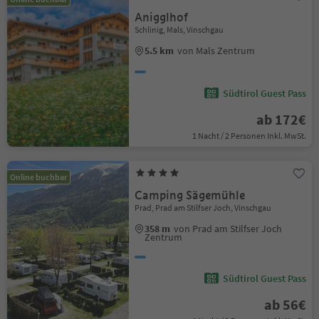
Anigglhof
Schlinig, Mals, Vinschgau
5.5 km
von Mals Zentrum
Südtirol Guest Pass
ab 172€
1 Nacht / 2 Personen Inkl. MwSt.
Online buchbar
Camping Sägemühle
Prad, Prad am Stilfser Joch, Vinschgau
358 m
von Prad am Stilfser Joch
Zentrum
Südtirol Guest Pass
ab 56€