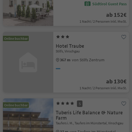
Südtirol Guest Pass
ab 152€
1 Nacht / 2 Personen Inkl. MwSt.
Online buchbar
Hotel Traube
Stilfs, Vinschgau
367 m
von Stilfs Zentrum
ab 130€
1 Nacht / 2 Personen Inkl. MwSt.
S
Online buchbar
Tuberis Life Balance & Nature
Farm
Taufers i. M., Taufers im Münstertal, Vinschgau
37 m
von Taufers im Münstertal