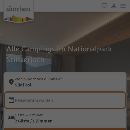
men
favorit
user lin
Alle Campings im Nationalpark
Stilfserjoch
Wohin möchtest du reisen?
Südtirol
Reisedatum wählen
Gäste & Zimmer
2 Gäste / 1 Zimmer