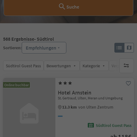
Suche
568
Ergebnisse
- Südtirol
Empfehlungen
Sortieren:
Südtirol Guest Pass
Bewertungen
Kategorie
Verpflegungsa
keine ak
Online buchbar
Hotel Arnstein
St. Gertraud, Ulten, Meran und Umgebung
12.3 km
von Ulten Zentrum
Südtirol Guest Pass
ab 118€