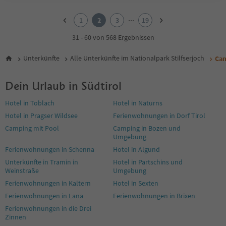
1
2
...
1
2
3
19
3
4
31 - 60 von 568 Ergebnissen
5
6
Unterkünfte
Alle Unterkünfte im Nationalpark Stilfserjoch
Cam
7
8
Dein Urlaub in Südtirol
9
10
Hotel in Toblach
Hotel in Naturns
11
Hotel in Pragser Wildsee
Ferienwohnungen in Dorf Tirol
12
13
Camping mit Pool
Camping in Bozen und
14
Umgebung
15
Ferienwohnungen in Schenna
Hotel in Algund
16
Unterkünfte in Tramin in
Hotel in Partschins und
17
Weinstraße
Umgebung
18
Ferienwohnungen in Kaltern
Hotel in Sexten
19
Ferienwohnungen in Lana
Ferienwohnungen in Brixen
Ferienwohnungen in die Drei
Zinnen