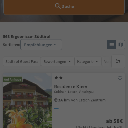
Suche
568
Ergebnisse
- Südtirol
Empfehlungen
Sortieren:
Südtirol Guest Pass
Bewertungen
Kategorie
Verpflegungsa
keine ak
Auf Anfrage
Residence Kiem
Goldrain, Latsch, Vinschgau
2.6 km
von Latsch Zentrum
ab 58€
1 Nacht / 1 Apartment Inkl. MwSt.