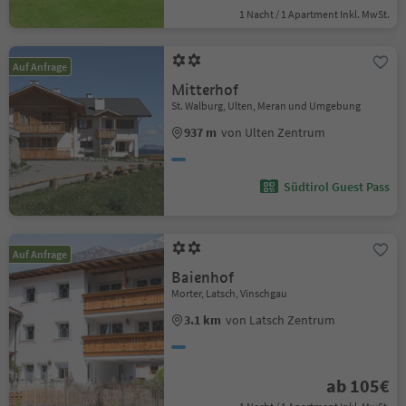
1 Nacht / 1 Apartment Inkl. MwSt.
Auf Anfrage
Mitterhof
St. Walburg, Ulten, Meran und Umgebung
937 m
von Ulten Zentrum
Südtirol Guest Pass
Auf Anfrage
Baienhof
Morter, Latsch, Vinschgau
3.1 km
von Latsch Zentrum
ab 105€