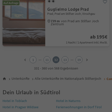
Auf Anfrage
Guglielmo Lodge Prad
Prad, Prad am Stilfser Joch, Vinschgau
739 m
von Prad am Stilfser Joch
Zentrum
ab 195€
1 Nacht / 1 Apartment Inkl. MwSt.
1
2
...
...
1
11
12
13
19
3
4
331 - 360 von 568 Ergebnissen
5
6
Unterkünfte
Alle Unterkünfte im Nationalpark Stilfserjoch
Cam
7
8
Dein Urlaub in Südtirol
9
10
Hotel in Toblach
Hotel in Naturns
11
Hotel in Pragser Wildsee
Ferienwohnungen in Dorf Tirol
12