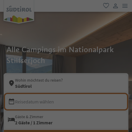
men
favorit
user lin
Alle Campings im Nationalpark
Stilfserjoch
Wohin möchtest du reisen?
Südtirol
Reisedatum wählen
Gäste & Zimmer
2 Gäste / 1 Zimmer